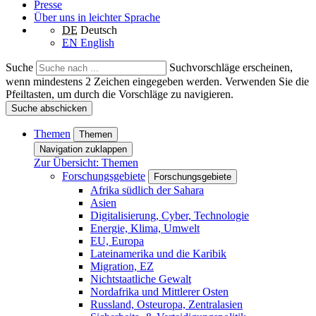
Presse
Über uns in leichter Sprache
DE
Deutsch
EN
English
Suche
Suchvorschläge erscheinen,
wenn mindestens 2 Zeichen eingegeben werden. Verwenden Sie die
Pfeiltasten, um durch die Vorschläge zu navigieren.
Suche abschicken
Themen
Themen
Navigation zuklappen
Zur Übersicht: Themen
Forschungsgebiete
Forschungsgebiete
Afrika südlich der Sahara
Asien
Digitalisierung, Cyber, Technologie
Energie, Klima, Umwelt
EU, Europa
Lateinamerika und die Karibik
Migration, EZ
Nichtstaatliche Gewalt
Nordafrika und Mittlerer Osten
Russland, Osteuropa, Zentralasien