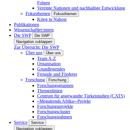
Folgen
Vereinte Nationen und nachhaltige Entwicklung
Fokusthemen
Fokusthemen
Krieg in Nahost
Publikationen
Wissenschaftler:innen
Die SWP
Die SWP
Navigation zuklappen
Zur Übersicht: Die SWP
Über uns
Über uns
Team A-Z
Organisation
Grundlegendes
Freunde und Förderer
Forschung
Forschung
Forschungsgruppen
Themenlinien
Centrum für angewandte Türkeistudien (CATS)
»Megatrends Afrika«-Projekt
Forschungsprojekte
Forschungscluster
Forschungsrahmen
Service
Service
Navigation zuklappen