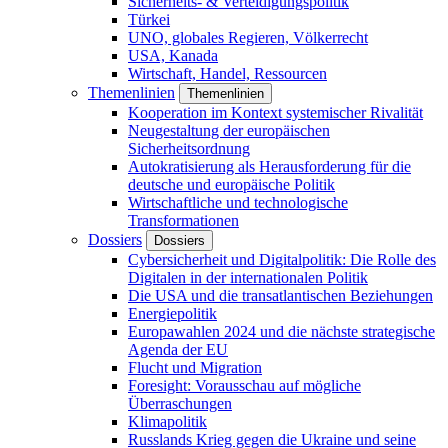
Sicherheits- & Verteidigungspolitik
Türkei
UNO, globales Regieren, Völkerrecht
USA, Kanada
Wirtschaft, Handel, Ressourcen
Themenlinien
Themenlinien
Kooperation im Kontext systemischer Rivalität
Neugestaltung der europäischen
Sicherheitsordnung
Autokratisierung als Herausforderung für die
deutsche und europäische Politik
Wirtschaftliche und technologische
Transformationen
Dossiers
Dossiers
Cybersicherheit und Digitalpolitik: Die Rolle des
Digitalen in der internationalen Politik
Die USA und die transatlantischen Beziehungen
Energiepolitik
Europawahlen 2024 und die nächste strategische
Agenda der EU
Flucht und Migration
Foresight: Vorausschau auf mögliche
Überraschungen
Klimapolitik
Russlands Krieg gegen die Ukraine und seine