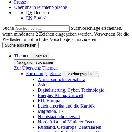
Presse
Über uns in leichter Sprache
DE
Deutsch
EN
English
Suche
Suchvorschläge erscheinen,
wenn mindestens 2 Zeichen eingegeben werden. Verwenden Sie die
Pfeiltasten, um durch die Vorschläge zu navigieren.
Suche abschicken
Themen
Themen
Navigation zuklappen
Zur Übersicht: Themen
Forschungsgebiete
Forschungsgebiete
Afrika südlich der Sahara
Asien
Digitalisierung, Cyber, Technologie
Energie, Klima, Umwelt
EU, Europa
Lateinamerika und die Karibik
Migration, EZ
Nichtstaatliche Gewalt
Nordafrika und Mittlerer Osten
Russland, Osteuropa, Zentralasien