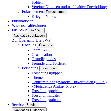
Folgen
Vereinte Nationen und nachhaltige Entwicklung
Fokusthemen
Fokusthemen
Krieg in Nahost
Publikationen
Wissenschaftler:innen
Die SWP
Die SWP
Navigation zuklappen
Zur Übersicht: Die SWP
Über uns
Über uns
Team A-Z
Organisation
Grundlegendes
Freunde und Förderer
Forschung
Forschung
Forschungsgruppen
Themenlinien
Centrum für angewandte Türkeistudien (CATS)
»Megatrends Afrika«-Projekt
Forschungsprojekte
Forschungscluster
Forschungsrahmen
Service
Service
Navigation zuklappen