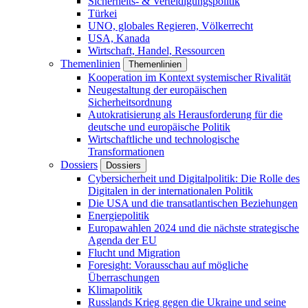
Sicherheits- & Verteidigungspolitik
Türkei
UNO, globales Regieren, Völkerrecht
USA, Kanada
Wirtschaft, Handel, Ressourcen
Themenlinien
Themenlinien
Kooperation im Kontext systemischer Rivalität
Neugestaltung der europäischen
Sicherheitsordnung
Autokratisierung als Herausforderung für die
deutsche und europäische Politik
Wirtschaftliche und technologische
Transformationen
Dossiers
Dossiers
Cybersicherheit und Digitalpolitik: Die Rolle des
Digitalen in der internationalen Politik
Die USA und die transatlantischen Beziehungen
Energiepolitik
Europawahlen 2024 und die nächste strategische
Agenda der EU
Flucht und Migration
Foresight: Vorausschau auf mögliche
Überraschungen
Klimapolitik
Russlands Krieg gegen die Ukraine und seine