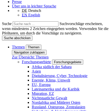
Presse
Über uns in leichter Sprache
DE
Deutsch
EN
English
Suche
Suchvorschläge erscheinen,
wenn mindestens 2 Zeichen eingegeben werden. Verwenden Sie die
Pfeiltasten, um durch die Vorschläge zu navigieren.
Suche abschicken
Themen
Themen
Navigation zuklappen
Zur Übersicht: Themen
Forschungsgebiete
Forschungsgebiete
Afrika südlich der Sahara
Asien
Digitalisierung, Cyber, Technologie
Energie, Klima, Umwelt
EU, Europa
Lateinamerika und die Karibik
Migration, EZ
Nichtstaatliche Gewalt
Nordafrika und Mittlerer Osten
Russland, Osteuropa, Zentralasien