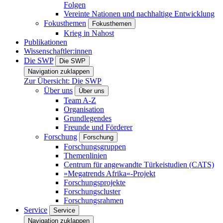
Folgen
Vereinte Nationen und nachhaltige Entwicklung
Fokusthemen
Fokusthemen
Krieg in Nahost
Publikationen
Wissenschaftler:innen
Die SWP
Die SWP
Navigation zuklappen
Zur Übersicht: Die SWP
Über uns
Über uns
Team A-Z
Organisation
Grundlegendes
Freunde und Förderer
Forschung
Forschung
Forschungsgruppen
Themenlinien
Centrum für angewandte Türkeistudien (CATS)
»Megatrends Afrika«-Projekt
Forschungsprojekte
Forschungscluster
Forschungsrahmen
Service
Service
Navigation zuklappen