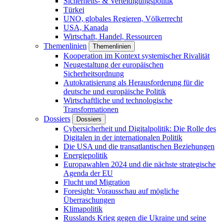
Sicherheits- & Verteidigungspolitik
Türkei
UNO, globales Regieren, Völkerrecht
USA, Kanada
Wirtschaft, Handel, Ressourcen
Themenlinien
Themenlinien
Kooperation im Kontext systemischer Rivalität
Neugestaltung der europäischen
Sicherheitsordnung
Autokratisierung als Herausforderung für die
deutsche und europäische Politik
Wirtschaftliche und technologische
Transformationen
Dossiers
Dossiers
Cybersicherheit und Digitalpolitik: Die Rolle des
Digitalen in der internationalen Politik
Die USA und die transatlantischen Beziehungen
Energiepolitik
Europawahlen 2024 und die nächste strategische
Agenda der EU
Flucht und Migration
Foresight: Vorausschau auf mögliche
Überraschungen
Klimapolitik
Russlands Krieg gegen die Ukraine und seine