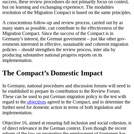
success, these review pro­cedures do not primarily focus on control,
but on learning and exchanging experience. The modalities
resolution of the Migration Compact is based on the same principles.
A conscientious follow-up and review process, carried out by as
many states as possible, can contribute to the effectiveness of the
Migration Compact. Since the success of the Compact is in
Germany’s interest, the German government – just like other gov­
ern­ments interested in effective, sustain­able and coherent migration
policies – should strengthen the review process, inter alia by
producing substantive national pro­gress reports on its
implementation.
The Compact’s Domestic Impact
In Germany, national procedures and dis­cussion forums will need to
be established to prepare its contribution to the Review Forum.
These can be used to put German migration policy to the test with
regard to the
objectives
agreed in the Com­pact, and to determine the
further need for domestic action in terms of both legislation and
implementation.
Objective 16, aimed at ensuring full inclusion and
social
cohesion, is
of direct relevance in the German context. Even though the recent
reform of the law on promoting the employment of foreigners has