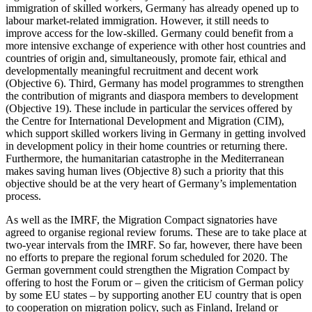
immigra
tion of skilled workers, Germany has al­ready
opened up to
labour market-related immi­gration. However, it still needs to
improve access for the low-skilled. Germany could benefit from a
more intensive exchange of experience with other host countries and
countries of origin and, simultaneously, promote fair, ethical and
developmentally meaningful recruitment and decent work
(Objective 6). Third, Germany has model programmes to strengthen
the contribution of migrants and diaspora members to devel­opment
(Objective 19). These include in par­ticular the services offered by
the Centre for International Development and Migration (CIM),
which support skilled workers living in Germany in getting involved
in develop­ment policy in their home countries or returning there.
Furthermore, the humanitarian catastrophe in the Mediterranean
makes saving human lives (Objective 8) such a priority that this
objective should be at the very heart of Germany’s implementa­tion
process.
As well as the IMRF, the Migration Com­pact signatories have
agreed to organise regional review forums. These are to take place at
two-year intervals from the IMRF. So far, however, there have been
no efforts to prepare the regional forum scheduled for 2020. The
German government could strengthen the Migration Compact by
offer­ing to
host the
Forum or – given
the criti­cism of German policy
by some EU states – by supporting another EU country that
is open
to cooperation on migration policy,
such as Finland, Ireland or