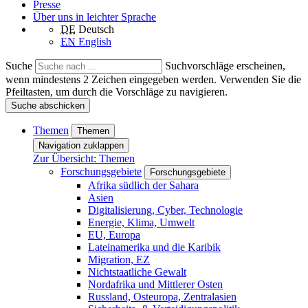
Presse
Über uns in leichter Sprache
DE
Deutsch
EN
English
Suche
Suchvorschläge erscheinen,
wenn mindestens 2 Zeichen eingegeben werden. Verwenden Sie die
Pfeiltasten, um durch die Vorschläge zu navigieren.
Suche abschicken
Themen
Themen
Navigation zuklappen
Zur Übersicht: Themen
Forschungsgebiete
Forschungsgebiete
Afrika südlich der Sahara
Asien
Digitalisierung, Cyber, Technologie
Energie, Klima, Umwelt
EU, Europa
Lateinamerika und die Karibik
Migration, EZ
Nichtstaatliche Gewalt
Nordafrika und Mittlerer Osten
Russland, Osteuropa, Zentralasien