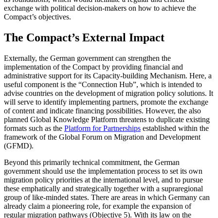
exchange with politi­cal decision-makers on how to achieve the
Compact’s objectives.
The Compact’s External Impact
Externally, the German government can strengthen the
implementation of the Com­pact by providing financial and
administra
tive support for its Capacity-building Mecha
nism. Here, a
useful component is the “Con
­nection Hub”, which is intended to
advise countries on the development of migration policy solutions. It
will serve to
identify implementing partners
, promote the ex­change
of content and indicate financ­ing possibilities. However, the also
planned Global Knowledge Platform threatens to duplicate existing
formats such as the
Plat­form for Partnerships
established within the
framework of the Global Forum on Migra­tion and Development
(GFMD).
Beyond this primarily technical commitment, the German
government should use the implementation process to set
its own
migration policy
priorities
at the inter­national level,
and to pursue
these emphati­
cally and strategically together with a supra
­regional
group of like-minded states. There are areas in which Germany can
already claim a pioneering role, for exam­ple the expansion of
regular migration pathways (Objective 5). With its law on the