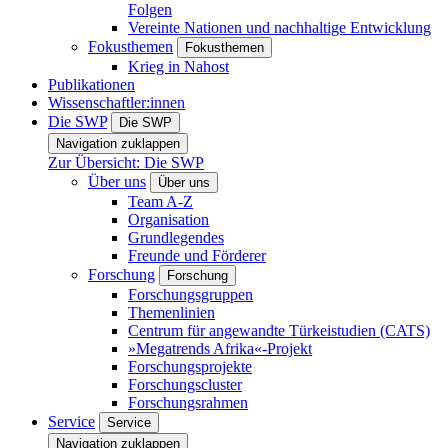
Folgen
Vereinte Nationen und nachhaltige Entwicklung
Fokusthemen
Fokusthemen
Krieg in Nahost
Publikationen
Wissenschaftler:innen
Die SWP
Die SWP
Navigation zuklappen
Zur Übersicht: Die SWP
Über uns
Über uns
Team A-Z
Organisation
Grundlegendes
Freunde und Förderer
Forschung
Forschung
Forschungsgruppen
Themenlinien
Centrum für angewandte Türkeistudien (CATS)
»Megatrends Afrika«-Projekt
Forschungsprojekte
Forschungscluster
Forschungsrahmen
Service
Service
Navigation zuklappen