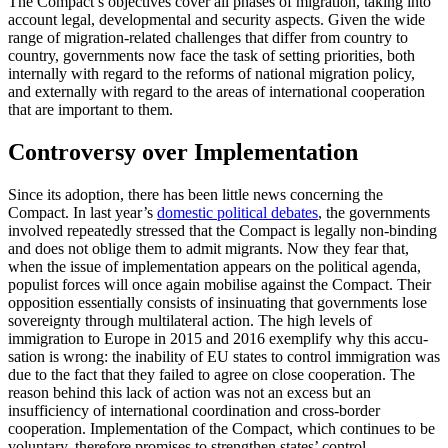
The Compact’s objectives cover all phases of migration, taking into
account legal, developmental and security aspects. Given the
wide
range of migration-related
challenges that differ from country to
country
,
governments now face the task of setting priorities, both
internally with regard to the reforms of national migration policy,
and externally with regard to the areas of international cooperation
that are im­portant to them.
Controversy over Implementation
Since its adoption, there has been little news
concerning the
Compact. In last year’s
do­mestic political debates
, the governments
involved repeatedly stressed that the Com­pact is legally non-binding
and does not oblige them to admit
migrants. Now they fear that,
when the issue of implementation appears on the political agenda,
popu­list forces will once again mobilise against the Compact. Their
opposition essentially consists of insinuating that governments
lose
sovereignty through multilateral action
. The high levels of
immigration to Europe in 2015 and 2016 exemplify why this accu­
sa­tion is wrong: the inability of EU states to control immigration was
due to the fact that they failed to agree on close coopera­tion. The
reason behind this lack of action was not an excess but an
insufficiency of international coordination and cross-border
cooperation. Implementation of the Com­
pact, which continues to be
voluntary, there­
fore promises to strengthen states’ control.