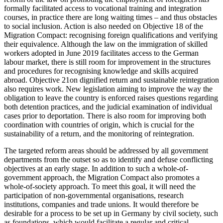
formally facilitated access to vocational training and integration
courses, in practice there are long waiting times – and thus obstacles
to social inclusion. Action is also needed on Objective 18 of the
Migration Compact: recognising foreign qualifications and verifying
their equivalence. Although
the law on the immigration of skilled
work­ers adopted in June 2019
facilitates access to the German
labour market, there is still room for improvement in the struc­tures
and procedures for recognising knowl­edge and skills acquired
abroad.
Objective 21
on dignified return and sustainable reintegration
also requires work. New legislation aiming to improve the way the
obligation to leave the country is enforced raises ques­tions regarding
both detention prac­tices, and the judicial examination of individual
cases prior to deportation. There is also room for improving both
coordination with countries of origin, which is crucial for the
sustainability of a return, and the monitor­ing of reintegration.
The targeted reform areas should be addressed by all government
departments from the outset so as to identify and defuse conflicting
objectives at an early stage. In addition to such a whole-of-
government approach, the Migration Compact also pro­motes a
whole-of-society approach. To meet this goal, it will need the
participation of non-governmental organisations, research
institutions, companies and trade unions. It would therefore be
desirable for a process to be set up in Germany by civil society, such
as foundations, which would facilitate a regular and critical