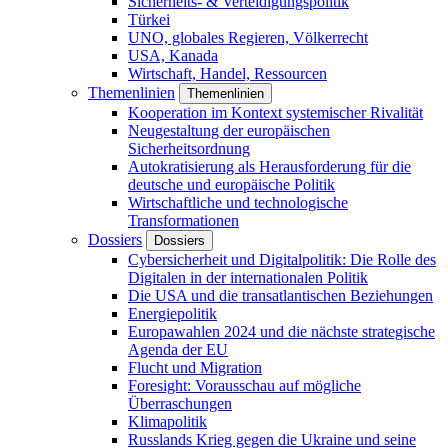
Sicherheits- & Verteidigungspolitik
Türkei
UNO, globales Regieren, Völkerrecht
USA, Kanada
Wirtschaft, Handel, Ressourcen
Themenlinien
Themenlinien
Kooperation im Kontext systemischer Rivalität
Neugestaltung der europäischen
Sicherheitsordnung
Autokratisierung als Herausforderung für die
deutsche und europäische Politik
Wirtschaftliche und technologische
Transformationen
Dossiers
Dossiers
Cybersicherheit und Digitalpolitik: Die Rolle des
Digitalen in der internationalen Politik
Die USA und die transatlantischen Beziehungen
Energiepolitik
Europawahlen 2024 und die nächste strategische
Agenda der EU
Flucht und Migration
Foresight: Vorausschau auf mögliche
Überraschungen
Klimapolitik
Russlands Krieg gegen die Ukraine und seine