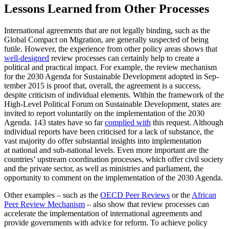
Lessons Learned from Other Processes
International agreements that are not legally
binding, such as the
Global Compact on Migration, are generally suspected of being
futile. However, the experience from other
policy areas shows that
well-designed
review
processes
can
certainly help to create a
political and practical impact. For
example, the review mechanism
for the
2030 Agenda for Sustainable Development adopted in Sep­
tember 2015 is proof that, overall, the agreement is a success,
despite criticism of individual elements. Within the framework of the
High-Level Political Forum on Sus­tain­able Development, states are
invited to report voluntarily on the implementation
of the 2030
Agenda. 143 states have so far
complied with
this request. Although
indi­vidual reports have been criticised for a lack of substance, the
vast majority do offer substantial insights into implementation
at national and sub-national levels. Even more important are the
countries’ upstream coordination processes, which offer civil so­ciety
and the private sector, as well as minis­tries and parliament, the
opportunity to comment on the implementation of the 2030 Agenda.
Other examples – such as the
OECD Peer Reviews
or the
African
Peer Review Mechanism
– also show that review pro­cesses
can
accelerate
the implementation of international
agreements and
provide gov­ernments with advice for reform. To achieve policy