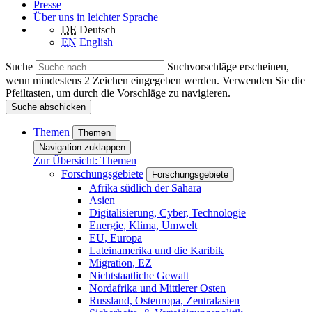
Presse
Über uns in leichter Sprache
DE
Deutsch
EN
English
Suche
Suchvorschläge erscheinen,
wenn mindestens 2 Zeichen eingegeben werden. Verwenden Sie die
Pfeiltasten, um durch die Vorschläge zu navigieren.
Suche abschicken
Themen
Themen
Navigation zuklappen
Zur Übersicht: Themen
Forschungsgebiete
Forschungsgebiete
Afrika südlich der Sahara
Asien
Digitalisierung, Cyber, Technologie
Energie, Klima, Umwelt
EU, Europa
Lateinamerika und die Karibik
Migration, EZ
Nichtstaatliche Gewalt
Nordafrika und Mittlerer Osten
Russland, Osteuropa, Zentralasien