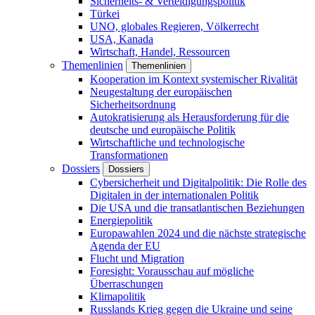
Sicherheits- & Verteidigungspolitik
Türkei
UNO, globales Regieren, Völkerrecht
USA, Kanada
Wirtschaft, Handel, Ressourcen
Themenlinien
Themenlinien
Kooperation im Kontext systemischer Rivalität
Neugestaltung der europäischen
Sicherheitsordnung
Autokratisierung als Herausforderung für die
deutsche und europäische Politik
Wirtschaftliche und technologische
Transformationen
Dossiers
Dossiers
Cybersicherheit und Digitalpolitik: Die Rolle des
Digitalen in der internationalen Politik
Die USA und die transatlantischen Beziehungen
Energiepolitik
Europawahlen 2024 und die nächste strategische
Agenda der EU
Flucht und Migration
Foresight: Vorausschau auf mögliche
Überraschungen
Klimapolitik
Russlands Krieg gegen die Ukraine und seine