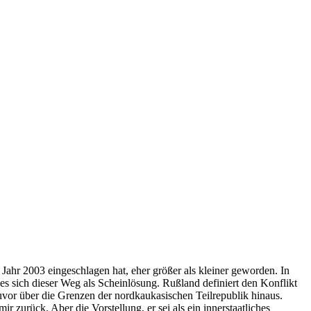
ahr 2003 eingeschlagen hat, eher größer als kleiner geworden. In
es sich dieser Weg als Scheinlösung. Rußland definiert den Konflikt
 zuvor über die Grenzen der nordkaukasischen Teilrepublik hinaus.
r zurück. Aber die Vorstellung, er sei als ein innerstaatliches