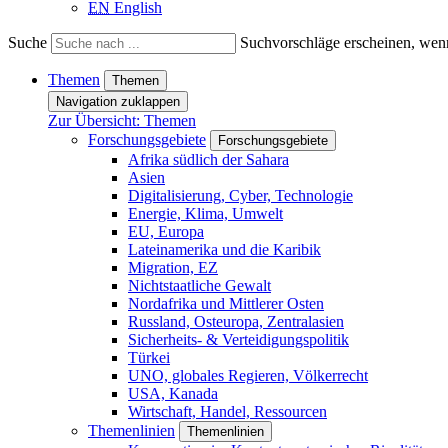
EN
English
Suche
Suchvorschläge erscheinen, wenn
Themen
Themen
Navigation zuklappen
Zur Übersicht: Themen
Forschungsgebiete
Forschungsgebiete
Afrika südlich der Sahara
Asien
Digitalisierung, Cyber, Technologie
Energie, Klima, Umwelt
EU, Europa
Lateinamerika und die Karibik
Migration, EZ
Nichtstaatliche Gewalt
Nordafrika und Mittlerer Osten
Russland, Osteuropa, Zentralasien
Sicherheits- & Verteidigungspolitik
Türkei
UNO, globales Regieren, Völkerrecht
USA, Kanada
Wirtschaft, Handel, Ressourcen
Themenlinien
Themenlinien