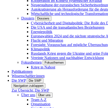
Kooperation im Kontext systemischer Rivalität
Neugestaltung der europäischen Sicherheitsordnu
Autokratisierung als Herausforderung für die deut
Wirtschaftliche und technologische Transformatio
Dossiers
Dossiers
Cybersicherheit und Digitalpolitik: Die Rolle des Di
Die USA und die transatlantischen Beziehungen
Energiepolitik
Europawahlen 2024 und die nächste strategische
Flucht und Migration
Foresight: Vorausschau auf mögliche Überraschu
Klimapolitik
Russlands Krieg gegen die Ukraine und seine Fol
Vereinte Nationen und nachhaltige Entwicklung
Fokusthemen
Fokusthemen
Krieg in Nahost
Publikationen
Wissenschaftler:innen
Die SWP
Die SWP
Navigation zuklappen
Zur Übersicht: Die SWP
Über uns
Über uns
Team A-Z
Organisation