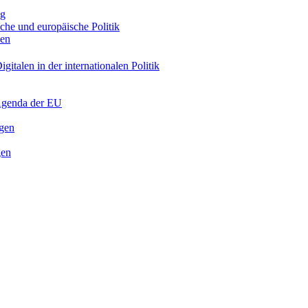
ng
sche und europäische Politik
nen
gitalen in der internationalen Politik
 Agenda der EU
ngen
gen