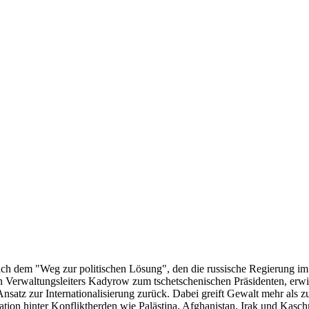
ch dem "Weg zur politischen Lösung", den die russische Regierung im J
en Verwaltungsleiters Kadyrow zum tschetschenischen Präsidenten, erwi
 Ansatz zur Internationalisierung zurück. Dabei greift Gewalt mehr als
lation hinter Konfliktherden wie Palästina, Afghanistan, Irak und Kaschmi