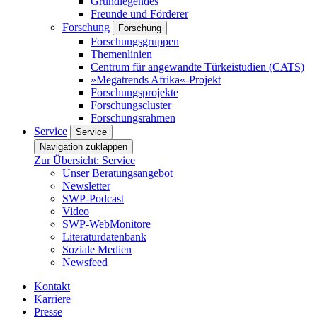
Grundlegendes
Freunde und Förderer
Forschung
Forschung
Forschungsgruppen
Themenlinien
Centrum für angewandte Türkeistudien (CATS)
»Megatrends Afrika«-Projekt
Forschungsprojekte
Forschungscluster
Forschungsrahmen
Service
Service
Navigation zuklappen
Zur Übersicht: Service
Unser Beratungsangebot
Newsletter
SWP-Podcast
Video
SWP-WebMonitore
Literaturdatenbank
Soziale Medien
Newsfeed
Kontakt
Karriere
Presse