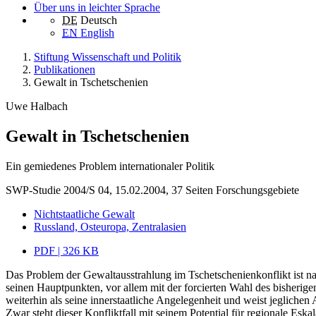
Über uns in leichter Sprache
DE
Deutsch
EN
English
Stiftung Wissenschaft und Politik
Publikationen
Gewalt in Tschetschenien
Uwe Halbach
Gewalt in Tschetschenien
Ein gemiedenes Problem internationaler Politik
SWP-Studie 2004/S 04, 15.02.2004, 37 Seiten
Forschungsgebiete
Nichtstaatliche Gewalt
Russland, Osteuropa, Zentralasien
PDF | 326 KB
Das Problem der Gewaltausstrahlung im Tschetschenienkonflikt ist na
seinen Hauptpunkten, vor allem mit der forcierten Wahl des bisherig
weiterhin als seine innerstaatliche Angelegenheit und weist jeglichen
Zwar steht dieser Konfliktfall mit seinem Potential für regionale Eska