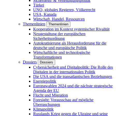
Sicherheits- & Verteidigungspolitik
Türkei
UNO, globales Regieren, Völkerrecht
USA, Kanada
Wirtschaft, Handel, Ressourcen
Themenlinien
Themenlinien
Kooperation im Kontext systemischer Rivalität
Neugestaltung der europäischen
Sicherheitsordnung
Autokratisierung als Herausforderung für die
deutsche und europäische Politik
Wirtschaftliche und technologische
Transformationen
Dossiers
Dossiers
Cybersicherheit und Digitalpolitik: Die Rolle des
Digitalen in der internationalen Politik
Die USA und die transatlantischen Beziehungen
Energiepolitik
Europawahlen 2024 und die nächste strategische
Agenda der EU
Flucht und Migration
Foresight: Vorausschau auf mögliche
Überraschungen
Klimapolitik
Russlands Krieg gegen die Ukraine und seine