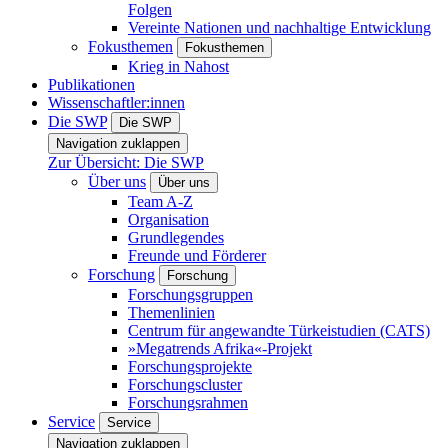
Folgen
Vereinte Nationen und nachhaltige Entwicklung
Fokusthemen
Fokusthemen
Krieg in Nahost
Publikationen
Wissenschaftler:innen
Die SWP
Die SWP
Navigation zuklappen
Zur Übersicht: Die SWP
Über uns
Über uns
Team A-Z
Organisation
Grundlegendes
Freunde und Förderer
Forschung
Forschung
Forschungsgruppen
Themenlinien
Centrum für angewandte Türkeistudien (CATS)
»Megatrends Afrika«-Projekt
Forschungsprojekte
Forschungscluster
Forschungsrahmen
Service
Service
Navigation zuklappen