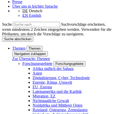
Presse
Über uns in leichter Sprache
DE
Deutsch
EN
English
Suche
Suchvorschläge erscheinen,
wenn mindestens 2 Zeichen eingegeben werden. Verwenden Sie die
Pfeiltasten, um durch die Vorschläge zu navigieren.
Suche abschicken
Themen
Themen
Navigation zuklappen
Zur Übersicht: Themen
Forschungsgebiete
Forschungsgebiete
Afrika südlich der Sahara
Asien
Digitalisierung, Cyber, Technologie
Energie, Klima, Umwelt
EU, Europa
Lateinamerika und die Karibik
Migration, EZ
Nichtstaatliche Gewalt
Nordafrika und Mittlerer Osten
Russland, Osteuropa, Zentralasien