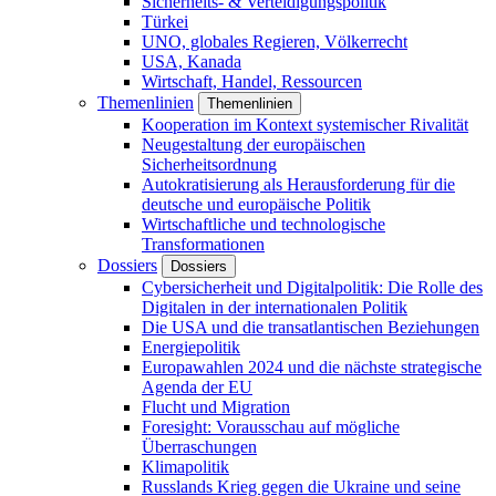
Sicherheits- & Verteidigungspolitik
Türkei
UNO, globales Regieren, Völkerrecht
USA, Kanada
Wirtschaft, Handel, Ressourcen
Themenlinien
Themenlinien
Kooperation im Kontext systemischer Rivalität
Neugestaltung der europäischen
Sicherheitsordnung
Autokratisierung als Herausforderung für die
deutsche und europäische Politik
Wirtschaftliche und technologische
Transformationen
Dossiers
Dossiers
Cybersicherheit und Digitalpolitik: Die Rolle des
Digitalen in der internationalen Politik
Die USA und die transatlantischen Beziehungen
Energiepolitik
Europawahlen 2024 und die nächste strategische
Agenda der EU
Flucht und Migration
Foresight: Vorausschau auf mögliche
Überraschungen
Klimapolitik
Russlands Krieg gegen die Ukraine und seine