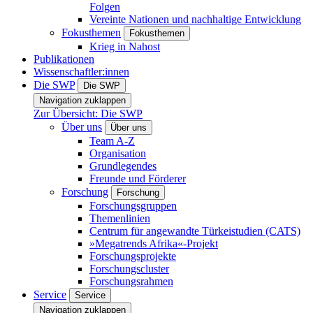
Folgen
Vereinte Nationen und nachhaltige Entwicklung
Fokusthemen
Fokusthemen
Krieg in Nahost
Publikationen
Wissenschaftler:innen
Die SWP
Die SWP
Navigation zuklappen
Zur Übersicht: Die SWP
Über uns
Über uns
Team A-Z
Organisation
Grundlegendes
Freunde und Förderer
Forschung
Forschung
Forschungsgruppen
Themenlinien
Centrum für angewandte Türkeistudien (CATS)
»Megatrends Afrika«-Projekt
Forschungsprojekte
Forschungscluster
Forschungsrahmen
Service
Service
Navigation zuklappen