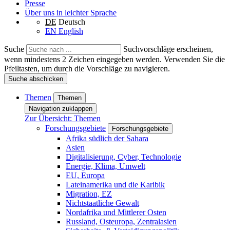
Presse
Über uns in leichter Sprache
DE
Deutsch
EN
English
Suche
Suchvorschläge erscheinen,
wenn mindestens 2 Zeichen eingegeben werden. Verwenden Sie die
Pfeiltasten, um durch die Vorschläge zu navigieren.
Suche abschicken
Themen
Themen
Navigation zuklappen
Zur Übersicht: Themen
Forschungsgebiete
Forschungsgebiete
Afrika südlich der Sahara
Asien
Digitalisierung, Cyber, Technologie
Energie, Klima, Umwelt
EU, Europa
Lateinamerika und die Karibik
Migration, EZ
Nichtstaatliche Gewalt
Nordafrika und Mittlerer Osten
Russland, Osteuropa, Zentralasien