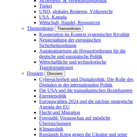
Sicherheits- & Verteidigungspolitik
Türkei
UNO, globales Regieren, Völkerrecht
USA, Kanada
Wirtschaft, Handel, Ressourcen
Themenlinien
Themenlinien
Kooperation im Kontext systemischer Rivalität
Neugestaltung der europäischen
Sicherheitsordnung
Autokratisierung als Herausforderung für die
deutsche und europäische Politik
Wirtschaftliche und technologische
Transformationen
Dossiers
Dossiers
Cybersicherheit und Digitalpolitik: Die Rolle des
Digitalen in der internationalen Politik
Die USA und die transatlantischen Beziehungen
Energiepolitik
Europawahlen 2024 und die nächste strategische
Agenda der EU
Flucht und Migration
Foresight: Vorausschau auf mögliche
Überraschungen
Klimapolitik
Russlands Krieg gegen die Ukraine und seine