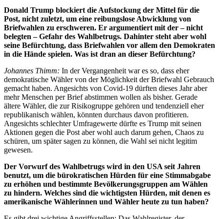
Donald Trump blockiert die Aufstockung der Mittel für die
Post, nicht zuletzt, um eine reibungslose Abwicklung von
Briefwahlen zu erschweren. Er argumentiert mit der – nicht
belegten – Gefahr des Wahlbetrugs. Dahinter steht aber wohl
seine Befürchtung, dass Briefwahlen vor allem den Demokraten
in die Hände spielen. Was ist dran an dieser Befürchtung?
Johannes Thimm:
In der Vergangenheit war es so, dass eher
demokratische Wähler von der Möglichkeit der Briefwahl Gebrauch
gemacht haben. Angesichts von Covid-19 dürften dieses Jahr aber
mehr Menschen per Brief abstimmen wollen als bisher. Gerade
ältere Wähler, die zur Risikogruppe gehören und tendenziell eher
republikanisch wählen, könnten durchaus davon profitieren.
Angesichts schlechter Umfragewerte dürfte es Trump mit seinen
Aktionen gegen die Post aber wohl auch darum gehen, Chaos zu
schüren, um später sagen zu können, die Wahl sei nicht legitim
gewesen.
Der Vorwurf des Wahlbetrugs wird in den USA seit Jahren
benutzt, um die bürokratischen Hürden für eine Stimmabgabe
zu erhöhen und bestimmte Bevölkerungsgruppen am Wählen
zu hindern. Welches sind die wichtigsten Hürden, mit denen es
amerikanische Wählerinnen und Wähler heute zu tun haben?
Es gibt drei wichtige Angriffsstellen: Das Wahlregister, der