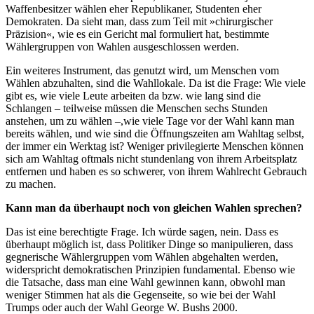
Waffenbesitzer wählen eher Republikaner, Studenten eher
Demokraten. Da sieht man, dass zum Teil mit »chirurgischer
Präzision«, wie es ein Gericht mal formuliert hat, bestimmte
Wählergruppen von Wahlen ausgeschlossen werden.
Ein weiteres Instrument, das genutzt wird, um Menschen vom
Wählen abzuhalten, sind die Wahllokale. Da ist die Frage: Wie viele
gibt es, wie viele Leute arbeiten da bzw. wie lang sind die
Schlangen – teilweise müssen die Menschen sechs Stunden
anstehen, um zu wählen –,wie viele Tage vor der Wahl kann man
bereits wählen, und wie sind die Öffnungszeiten am Wahltag selbst,
der immer ein Werktag ist? Weniger privilegierte Menschen können
sich am Wahltag oftmals nicht stundenlang von ihrem Arbeitsplatz
entfernen und haben es so schwerer, von ihrem Wahlrecht Gebrauch
zu machen.
Kann man da überhaupt noch von gleichen Wahlen sprechen?
Das ist eine berechtigte Frage. Ich würde sagen, nein. Dass es
überhaupt möglich ist, dass Politiker Dinge so manipulieren, dass
gegnerische Wählergruppen vom Wählen abgehalten werden,
widerspricht demokratischen Prinzipien fundamental. Ebenso wie
die Tatsache, dass man eine Wahl gewinnen kann, obwohl man
weniger Stimmen hat als die Gegenseite, so wie bei der Wahl
Trumps oder auch der Wahl George W. Bushs 2000.