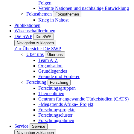
Folgen
Vereinte Nationen und nachhaltige Entwicklung
Fokusthemen
Fokusthemen
Krieg in Nahost
Publikationen
Wissenschaftler:innen
Die SWP
Die SWP
Navigation zuklappen
Zur Übersicht: Die SWP
Über uns
Über uns
Team A-Z
Organisation
Grundlegendes
Freunde und Förderer
Forschung
Forschung
Forschungsgruppen
Themenlinien
Centrum für angewandte Türkeistudien (CATS)
»Megatrends Afrika«-Projekt
Forschungsprojekte
Forschungscluster
Forschungsrahmen
Service
Service
Navigation zuklappen