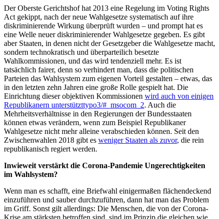
Der Oberste Gerichtshof hat 2013 eine Regelung im Voting Rights
Act gekippt, nach der neue Wahlgesetze systematisch auf ihre
diskriminierende Wirkung überprüft wurden – und prompt hat es
eine Welle neuer diskriminierender Wahlgesetze gegeben. Es gibt
aber Staaten, in denen nicht der Gesetzgeber die Wahlgesetze macht,
sondern technokratisch und überparteilich besetzte
Wahlkommissionen, und das wird tendenziell mehr. Es ist
tatsächlich fairer, denn so verhindert man, dass die politischen
Parteien das Wahlsystem zum eigenen Vorteil gestalten – etwas, das
in den letzten zehn Jahren eine große Rolle gespielt hat. Die
Einrichtung dieser objektiven Kommissionen
wird auch von einigen
Republikanern unterstützt
typo3/#_msocom_2
. Auch die
Mehrheitsverhältnisse in den Regierungen der Bundesstaaten
können etwas verändern, wenn zum Beispiel Republikaner
Wahlgesetze nicht mehr alleine verabschieden können. Seit den
Zwischenwahlen 2018 gibt es
weniger Staaten als zuvor
, die rein
republikanisch regiert werden.
Inwieweit verstärkt die Corona-Pandemie Ungerechtigkeiten
im Wahlsystem?
Wenn man es schafft, eine Briefwahl einigermaßen flächendeckend
einzuführen und sauber durchzuführen, dann hat man das Problem
im Griff. Sonst gilt allerdings: Die Menschen, die von der Corona-
Krise am stärksten betroffen sind, sind im Prinzip die gleichen wie