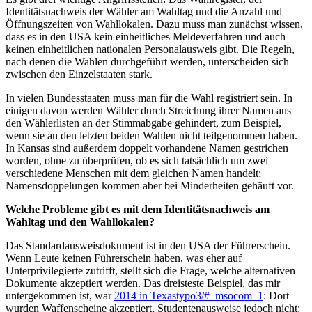
Identitätsnachweis der Wähler am Wahltag und die Anzahl und
Öffnungszeiten von Wahllokalen. Dazu muss man zunächst wissen,
dass es in den USA kein einheitliches Meldeverfahren und auch
keinen einheitlichen nationalen Personalausweis gibt. Die Regeln,
nach denen die Wahlen durchgeführt werden, unterscheiden sich
zwischen den Einzelstaaten stark.
In vielen Bundesstaaten muss man für die Wahl registriert sein. In
einigen davon werden Wähler durch Streichung ihrer Namen aus
den Wählerlisten an der Stimmabgabe gehindert, zum Beispiel,
wenn sie an den letzten beiden Wahlen nicht teilgenommen haben.
In Kansas sind außerdem doppelt vorhandene Namen gestrichen
worden, ohne zu überprüfen, ob es sich tatsächlich um zwei
verschiedene Menschen mit dem gleichen Namen handelt;
Namensdoppelungen kommen aber bei Minderheiten gehäuft vor.
Welche Probleme gibt es mit dem Identitätsnachweis am
Wahltag und den Wahllokalen?
Das Standardausweisdokument ist in den USA der Führerschein.
Wenn Leute keinen Führerschein haben, was eher auf
Unterprivilegierte zutrifft, stellt sich die Frage, welche alternativen
Dokumente akzeptiert werden. Das dreisteste Beispiel, das mir
untergekommen ist, war
2014 in Texas
typo3/#_msocom_1
: Dort
wurden Waffenscheine akzeptiert, Studentenausweise jedoch nicht: