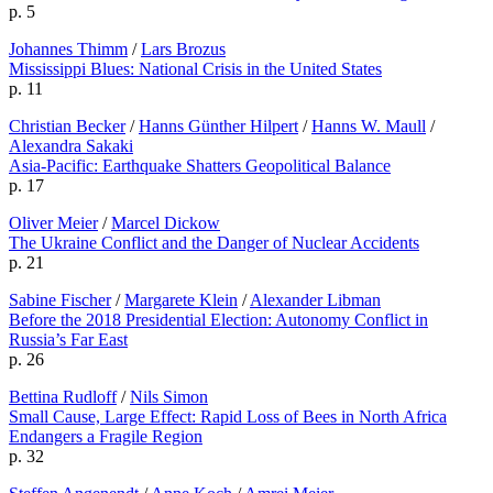
p. 5
Johannes Thimm
/
Lars Brozus
Mississippi Blues: National Crisis in the United States
p. 11
Christian Becker
/
Hanns Günther Hilpert
/
Hanns W. Maull
/
Alexandra Sakaki
Asia-Pacific: Earthquake Shatters Geopolitical Balance
p. 17
Oliver Meier
/
Marcel Dickow
The Ukraine Conflict and the Danger of Nuclear Accidents
p. 21
Sabine Fischer
/
Margarete Klein
/
Alexander Libman
Before the 2018 Presidential Election: Autonomy Conflict in
Russia’s Far East
p. 26
Bettina Rudloff
/
Nils Simon
Small Cause, Large Effect: Rapid Loss of Bees in North Africa
Endangers a Fragile Region
p. 32