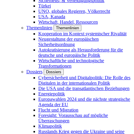
Sicherheits- & Verteidigungspolitik
Türkei
UNO, globales Regieren, Völkerrecht
USA, Kanada
Wirtschaft, Handel, Ressourcen
Themenlinien
Themenlinien
Kooperation im Kontext systemischer Rivalität
Neugestaltung der europäischen
Sicherheitsordnung
Autokratisierung als Herausforderung für die
deutsche und europäische Politik
Wirtschaftliche und technologische
Transformationen
Dossiers
Dossiers
Cybersicherheit und Digitalpolitik: Die Rolle des
Digitalen in der internationalen Politik
Die USA und die transatlantischen Beziehungen
Energiepolitik
Europawahlen 2024 und die nächste strategische
Agenda der EU
Flucht und Migration
Foresight: Vorausschau auf mögliche
Überraschungen
Klimapolitik
Russlands Krieg gegen die Ukraine und seine