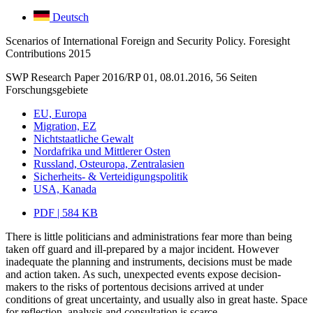
Deutsch
Scenarios of International Foreign and Security Policy. Foresight
Contributions 2015
SWP Research Paper 2016/RP 01, 08.01.2016, 56 Seiten
Forschungsgebiete
EU, Europa
Migration, EZ
Nichtstaatliche Gewalt
Nordafrika und Mittlerer Osten
Russland, Osteuropa, Zentralasien
Sicherheits- & Verteidigungspolitik
USA, Kanada
PDF | 584 KB
There is little politicians and administrations fear more than being
taken off guard and ill-prepared by a major incident. However
inadequate the planning and instruments, decisions must be made
and action taken. As such, unexpected events expose decision-
makers to the risks of portentous decisions arrived at under
conditions of great uncertainty, and usually also in great haste. Space
for reflection, analysis and consultation is scarce.