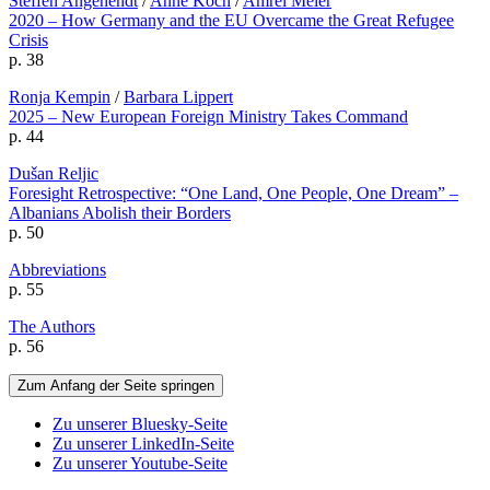
Steffen Angenendt
/
Anne Koch
/
Amrei Meier
2020 – How Germany and the EU Overcame the Great Refugee
Crisis
p. 38
Ronja Kempin
/
Barbara Lippert
2025 – New European Foreign Ministry Takes Command
p. 44
Dušan Reljic
Foresight Retrospective: “One Land, One People, One Dream” –
Albanians Abolish their Borders
p. 50
Abbreviations
p. 55
The Authors
p. 56
Zum Anfang der Seite springen
Zu unserer Bluesky-Seite
Zu unserer LinkedIn-Seite
Zu unserer Youtube-Seite