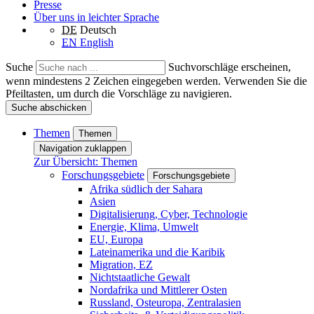
Presse
Über uns in leichter Sprache
DE
Deutsch
EN
English
Suche
Suchvorschläge erscheinen,
wenn mindestens 2 Zeichen eingegeben werden. Verwenden Sie die
Pfeiltasten, um durch die Vorschläge zu navigieren.
Suche abschicken
Themen
Themen
Navigation zuklappen
Zur Übersicht: Themen
Forschungsgebiete
Forschungsgebiete
Afrika südlich der Sahara
Asien
Digitalisierung, Cyber, Technologie
Energie, Klima, Umwelt
EU, Europa
Lateinamerika und die Karibik
Migration, EZ
Nichtstaatliche Gewalt
Nordafrika und Mittlerer Osten
Russland, Osteuropa, Zentralasien