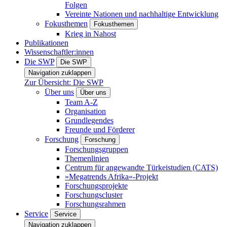
Folgen
Vereinte Nationen und nachhaltige Entwicklung
Fokusthemen
Fokusthemen
Krieg in Nahost
Publikationen
Wissenschaftler:innen
Die SWP
Die SWP
Navigation zuklappen
Zur Übersicht: Die SWP
Über uns
Über uns
Team A-Z
Organisation
Grundlegendes
Freunde und Förderer
Forschung
Forschung
Forschungsgruppen
Themenlinien
Centrum für angewandte Türkeistudien (CATS)
»Megatrends Afrika«-Projekt
Forschungsprojekte
Forschungscluster
Forschungsrahmen
Service
Service
Navigation zuklappen