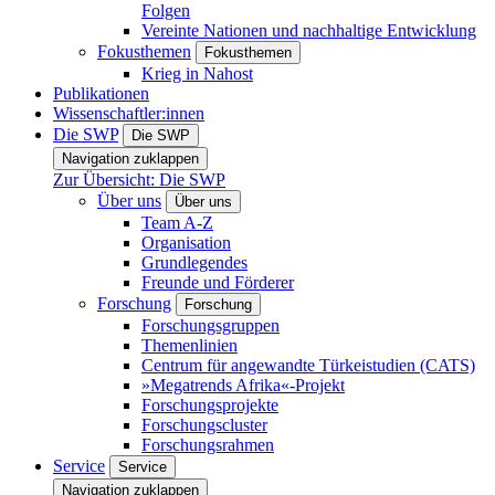
Folgen
Vereinte Nationen und nachhaltige Entwicklung
Fokusthemen
Fokusthemen
Krieg in Nahost
Publikationen
Wissenschaftler:innen
Die SWP
Die SWP
Navigation zuklappen
Zur Übersicht: Die SWP
Über uns
Über uns
Team A-Z
Organisation
Grundlegendes
Freunde und Förderer
Forschung
Forschung
Forschungsgruppen
Themenlinien
Centrum für angewandte Türkeistudien (CATS)
»Megatrends Afrika«-Projekt
Forschungsprojekte
Forschungscluster
Forschungsrahmen
Service
Service
Navigation zuklappen