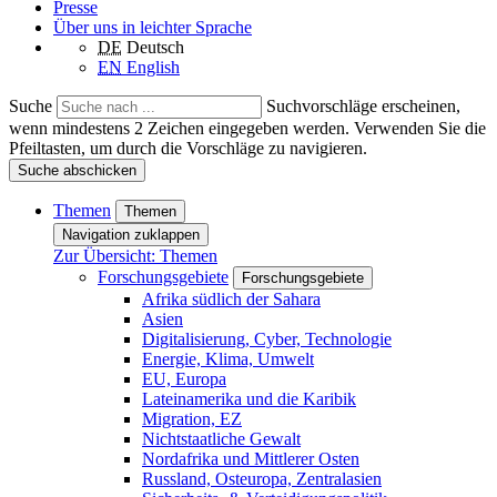
Presse
Über uns in leichter Sprache
DE
Deutsch
EN
English
Suche
Suchvorschläge erscheinen,
wenn mindestens 2 Zeichen eingegeben werden. Verwenden Sie die
Pfeiltasten, um durch die Vorschläge zu navigieren.
Suche abschicken
Themen
Themen
Navigation zuklappen
Zur Übersicht: Themen
Forschungsgebiete
Forschungsgebiete
Afrika südlich der Sahara
Asien
Digitalisierung, Cyber, Technologie
Energie, Klima, Umwelt
EU, Europa
Lateinamerika und die Karibik
Migration, EZ
Nichtstaatliche Gewalt
Nordafrika und Mittlerer Osten
Russland, Osteuropa, Zentralasien