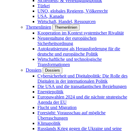
Sicherheits- & Verteidigungspolitik
Türkei
UNO, globales Regieren, Völkerrecht
USA, Kanada
Wirtschaft, Handel, Ressourcen
Themenlinien
Themenlinien
Kooperation im Kontext systemischer Rivalität
Neugestaltung der europäischen
Sicherheitsordnung
Autokratisierung als Herausforderung für die
deutsche und europäische Politik
Wirtschaftliche und technologische
Transformationen
Dossiers
Dossiers
Cybersicherheit und Digitalpolitik: Die Rolle des
Digitalen in der internationalen Politik
Die USA und die transatlantischen Beziehungen
Energiepolitik
Europawahlen 2024 und die nächste strategische
Agenda der EU
Flucht und Migration
Foresight: Vorausschau auf mögliche
Überraschungen
Klimapolitik
Russlands Krieg gegen die Ukraine und seine