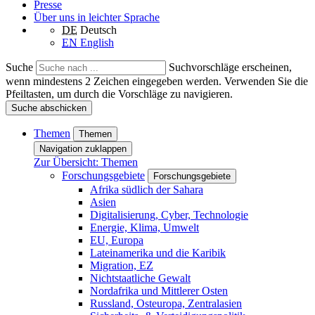
Presse
Über uns in leichter Sprache
DE
Deutsch
EN
English
Suche
Suchvorschläge erscheinen,
wenn mindestens 2 Zeichen eingegeben werden. Verwenden Sie die
Pfeiltasten, um durch die Vorschläge zu navigieren.
Suche abschicken
Themen
Themen
Navigation zuklappen
Zur Übersicht: Themen
Forschungsgebiete
Forschungsgebiete
Afrika südlich der Sahara
Asien
Digitalisierung, Cyber, Technologie
Energie, Klima, Umwelt
EU, Europa
Lateinamerika und die Karibik
Migration, EZ
Nichtstaatliche Gewalt
Nordafrika und Mittlerer Osten
Russland, Osteuropa, Zentralasien