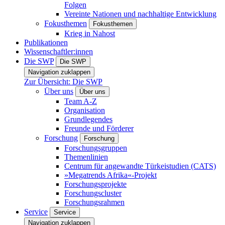
Folgen
Vereinte Nationen und nachhaltige Entwicklung
Fokusthemen
Fokusthemen
Krieg in Nahost
Publikationen
Wissenschaftler:innen
Die SWP
Die SWP
Navigation zuklappen
Zur Übersicht: Die SWP
Über uns
Über uns
Team A-Z
Organisation
Grundlegendes
Freunde und Förderer
Forschung
Forschung
Forschungsgruppen
Themenlinien
Centrum für angewandte Türkeistudien (CATS)
»Megatrends Afrika«-Projekt
Forschungsprojekte
Forschungscluster
Forschungsrahmen
Service
Service
Navigation zuklappen