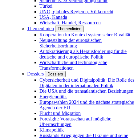
Sicherheits- & Verteidigungspolitik
Türkei
UNO, globales Regieren, Völkerrecht
USA, Kanada
Wirtschaft, Handel, Ressourcen
Themenlinien
Themenlinien
Kooperation im Kontext systemischer Rivalität
Neugestaltung der europäischen
Sicherheitsordnung
Autokratisierung als Herausforderung für die
deutsche und europäische Politik
Wirtschaftliche und technologische
Transformationen
Dossiers
Dossiers
Cybersicherheit und Digitalpolitik: Die Rolle des
Digitalen in der internationalen Politik
Die USA und die transatlantischen Beziehungen
Energiepolitik
Europawahlen 2024 und die nächste strategische
Agenda der EU
Flucht und Migration
Foresight: Vorausschau auf mögliche
Überraschungen
Klimapolitik
Russlands Krieg gegen die Ukraine und seine