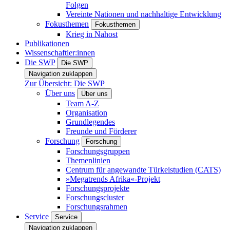
Folgen
Vereinte Nationen und nachhaltige Entwicklung
Fokusthemen
Fokusthemen
Krieg in Nahost
Publikationen
Wissenschaftler:innen
Die SWP
Die SWP
Navigation zuklappen
Zur Übersicht: Die SWP
Über uns
Über uns
Team A-Z
Organisation
Grundlegendes
Freunde und Förderer
Forschung
Forschung
Forschungsgruppen
Themenlinien
Centrum für angewandte Türkeistudien (CATS)
»Megatrends Afrika«-Projekt
Forschungsprojekte
Forschungscluster
Forschungsrahmen
Service
Service
Navigation zuklappen