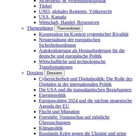
Sicherheits- & Verteidigungspolitik
Türkei
UNO, globales Regieren, Völkerrecht
USA, Kanada
Wirtschaft, Handel, Ressourcen
Themenlinien
Themenlinien
Kooperation im Kontext systemischer Rivalität
Neugestaltung der europäischen
Sicherheitsordnung
Autokratisierung als Herausforderung für die
deutsche und europäische Politik
Wirtschaftliche und technologische
Transformationen
Dossiers
Dossiers
Cybersicherheit und Digitalpolitik: Die Rolle des
Digitalen in der internationalen Politik
Die USA und die transatlantischen Beziehungen
Energiepolitik
Europawahlen 2024 und die nächste strategische
Agenda der EU
Flucht und Migration
Foresight: Vorausschau auf mögliche
Überraschungen
Klimapolitik
Russlands Krieg gegen die Ukraine und seine