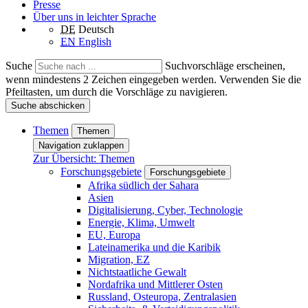
Presse
Über uns in leichter Sprache
DE
Deutsch
EN
English
Suche
Suchvorschläge erscheinen,
wenn mindestens 2 Zeichen eingegeben werden. Verwenden Sie die
Pfeiltasten, um durch die Vorschläge zu navigieren.
Suche abschicken
Themen
Themen
Navigation zuklappen
Zur Übersicht: Themen
Forschungsgebiete
Forschungsgebiete
Afrika südlich der Sahara
Asien
Digitalisierung, Cyber, Technologie
Energie, Klima, Umwelt
EU, Europa
Lateinamerika und die Karibik
Migration, EZ
Nichtstaatliche Gewalt
Nordafrika und Mittlerer Osten
Russland, Osteuropa, Zentralasien