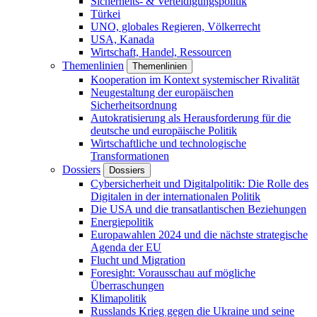
Sicherheits- & Verteidigungspolitik
Türkei
UNO, globales Regieren, Völkerrecht
USA, Kanada
Wirtschaft, Handel, Ressourcen
Themenlinien
Themenlinien
Kooperation im Kontext systemischer Rivalität
Neugestaltung der europäischen
Sicherheitsordnung
Autokratisierung als Herausforderung für die
deutsche und europäische Politik
Wirtschaftliche und technologische
Transformationen
Dossiers
Dossiers
Cybersicherheit und Digitalpolitik: Die Rolle des
Digitalen in der internationalen Politik
Die USA und die transatlantischen Beziehungen
Energiepolitik
Europawahlen 2024 und die nächste strategische
Agenda der EU
Flucht und Migration
Foresight: Vorausschau auf mögliche
Überraschungen
Klimapolitik
Russlands Krieg gegen die Ukraine und seine