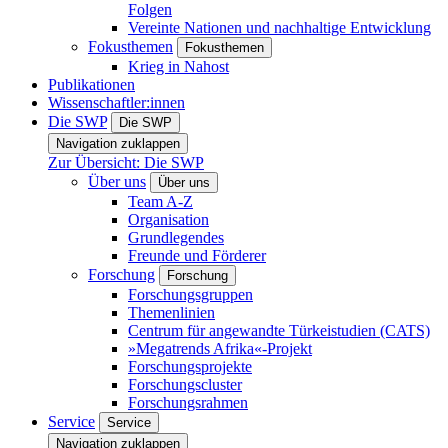
Folgen
Vereinte Nationen und nachhaltige Entwicklung
Fokusthemen
Fokusthemen
Krieg in Nahost
Publikationen
Wissenschaftler:innen
Die SWP
Die SWP
Navigation zuklappen
Zur Übersicht: Die SWP
Über uns
Über uns
Team A-Z
Organisation
Grundlegendes
Freunde und Förderer
Forschung
Forschung
Forschungsgruppen
Themenlinien
Centrum für angewandte Türkeistudien (CATS)
»Megatrends Afrika«-Projekt
Forschungsprojekte
Forschungscluster
Forschungsrahmen
Service
Service
Navigation zuklappen