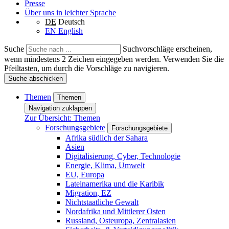
Presse
Über uns in leichter Sprache
DE
Deutsch
EN
English
Suche
Suchvorschläge erscheinen,
wenn mindestens 2 Zeichen eingegeben werden. Verwenden Sie die
Pfeiltasten, um durch die Vorschläge zu navigieren.
Suche abschicken
Themen
Themen
Navigation zuklappen
Zur Übersicht: Themen
Forschungsgebiete
Forschungsgebiete
Afrika südlich der Sahara
Asien
Digitalisierung, Cyber, Technologie
Energie, Klima, Umwelt
EU, Europa
Lateinamerika und die Karibik
Migration, EZ
Nichtstaatliche Gewalt
Nordafrika und Mittlerer Osten
Russland, Osteuropa, Zentralasien