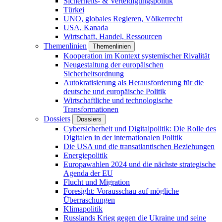
Sicherheits- & Verteidigungspolitik
Türkei
UNO, globales Regieren, Völkerrecht
USA, Kanada
Wirtschaft, Handel, Ressourcen
Themenlinien
Themenlinien
Kooperation im Kontext systemischer Rivalität
Neugestaltung der europäischen
Sicherheitsordnung
Autokratisierung als Herausforderung für die
deutsche und europäische Politik
Wirtschaftliche und technologische
Transformationen
Dossiers
Dossiers
Cybersicherheit und Digitalpolitik: Die Rolle des
Digitalen in der internationalen Politik
Die USA und die transatlantischen Beziehungen
Energiepolitik
Europawahlen 2024 und die nächste strategische
Agenda der EU
Flucht und Migration
Foresight: Vorausschau auf mögliche
Überraschungen
Klimapolitik
Russlands Krieg gegen die Ukraine und seine