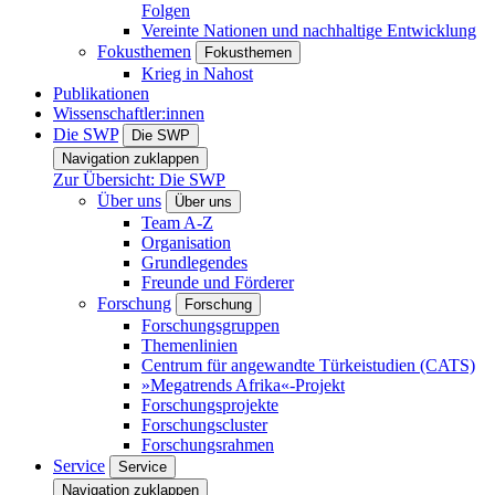
Folgen
Vereinte Nationen und nachhaltige Entwicklung
Fokusthemen
Fokusthemen
Krieg in Nahost
Publikationen
Wissenschaftler:innen
Die SWP
Die SWP
Navigation zuklappen
Zur Übersicht: Die SWP
Über uns
Über uns
Team A-Z
Organisation
Grundlegendes
Freunde und Förderer
Forschung
Forschung
Forschungsgruppen
Themenlinien
Centrum für angewandte Türkeistudien (CATS)
»Megatrends Afrika«-Projekt
Forschungsprojekte
Forschungscluster
Forschungsrahmen
Service
Service
Navigation zuklappen