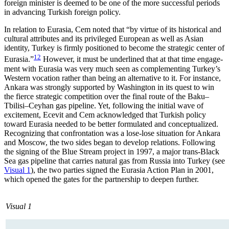
foreign minister is deemed to be one of the more successful periods
in advancing Turkish foreign policy.
In relation to Eurasia, Cem noted that “by virtue of its historical and
cultural attributes and its privileged European as well as Asian
identity, Turkey is firmly positioned to become the strategic center of
12
Eurasia.”
However, it must be underlined that at that time engage­
ment with Eurasia was very much seen as com­plementing Turkey’s
Western vocation rather than being an alternative to it. For instance,
Ankara was strongly supported by Washington in its quest to win
the fierce strategic competition over the final route of the Baku–
Tbilisi–Ceyhan gas pipeline. Yet, fol­lowing the initial wave of
excitement, Ecevit and Cem ac­knowl­edged that Turkish policy
toward Eurasia needed to be better formulated and conceptualized.
Recognizing that confrontation was a lose-lose situa­tion for Ankara
and Moscow, the two sides began to develop relations. Following
the signing of the Blue Stream project in 1997, a major trans-Black
Sea gas pipeline that carries natural gas from Russia into Tur­key (see
Visual 1
), the two parties signed the Eurasia Action Plan in 2001,
which opened the gates for the partnership to deepen further.
Visual 1