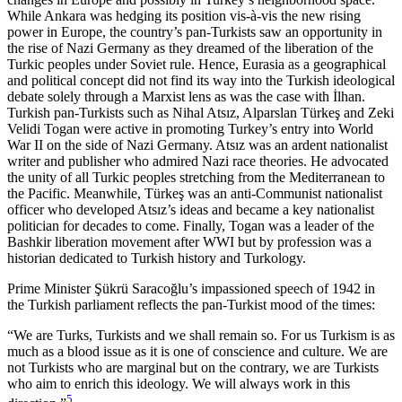
While Ankara was hedging its position vis-à-vis the new rising
power in Europe, the country’s pan-Turkists saw an opportunity in
the rise of Nazi Ger­many as they dreamed of the liberation of the
Turkic peoples under Soviet rule. Hence, Eurasia as a geo­graphical
and political concept did not find its way into the Turkish ideological
debate solely through a Marxist lens as was the case with İlhan.
Turkish pan-Turkists such as Nihal Atsız, Alparslan Türkeş and Zeki
Velidi Togan were active in promoting Turkey’s entry into World
War II on the side of Nazi Germany. Atsız was an ardent nationalist
writer and publisher who admired Nazi race theories. He advocated
the unity of all Turkic peoples stretching from the Medi­terranean to
the Pacific. Meanwhile, Türkeş was an anti-Communist nationalist
officer who developed Atsız’s ideas and became a key nationalist
politician for decades to come. Finally, Togan was a leader of the
Bashkir liberation movement after WWI but by profession was a
historian dedicated to Turkish his­tory and Turkology.
Prime Minister Şükrü Saracoğlu’s impassioned speech of 1942 in
the Turkish parliament reflects the pan-Turkist mood of the times:
“We are Turks, Turkists and we shall remain so. For us Turkism is as
much as a blood issue as it is one of conscience and culture. We are
not Turkists who are marginal but on the contrary, we are Turkists
who aim to enrich this ideology. We will always work in this
5