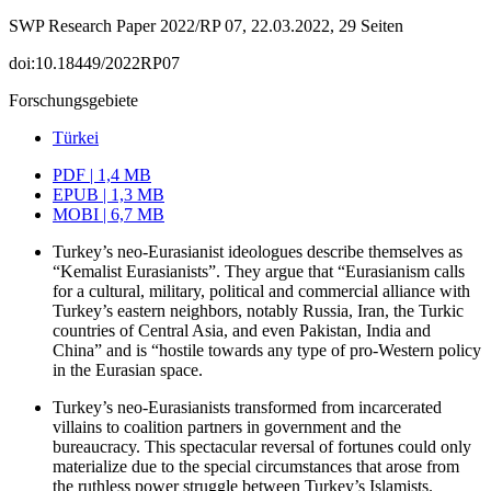
SWP Research Paper 2022/RP 07, 22.03.2022, 29 Seiten
doi:10.18449/2022RP07
Forschungsgebiete
Türkei
PDF | 1,4 MB
EPUB | 1,3 MB
MOBI | 6,7 MB
Turkey’s neo-Eurasianist ideologues describe themselves as
“Kemalist Eurasianists”. They argue that “Eurasianism calls
for a cultural, military, political and commercial alliance with
Turkey’s eastern neighbors, notably Russia, Iran, the Turkic
countries of Central Asia, and even Pakistan, India and
China” and is “hostile towards any type of pro-Western policy
in the Eurasian space.
Turkey’s neo-Eurasianists transformed from incarcerated
villains to coalition partners in government and the
bureaucracy. This spectacular reversal of fortunes could only
materialize due to the special circumstances that arose from
the ruthless power struggle between Turkey’s Islamists.