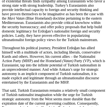
of existential threats finds sympathy among Eurasianists who favor a
strong state with strong leadership. Turkey’s Eurasianists also
provide intellectual capacity to foreign and security thinking and
have proven themselves to be imaginative as has been the case with
the
Mavi Vatan
(Blue Homeland) doctrine pertaining to the eastern
Mediterranean. Eurasianists also provide critical knowhow within
the security bureaucracy; and offer policy proposals that help build
domestic legitimacy for Erdoğan’s nation­al­ist foreign and security
policies. Lastly, they have proven effective in popularizing
ultranationalist for­eign policy views for the Turkish mainstream.
Throughout his political journey, President Erdo­ğan has allied
himself with a multitude of actors, including liberals, conservative
Kurds and others. However, his current allies – the Nationalist
Action Party (MHP) and the Homeland
(Vatan)
Party (VP), which is
Eurasianist, tap into the infinite potential of Turkish nationalism in
an unprecedented manner. And while Ankara’s urge for strategic
autonomy is an implicit component of Turkish nationalism, it is
made explicit and legitimate through an ultranation­alist discourse
entertained by the Eurasianists and the MHP.
That said, Turkish Eurasianism remains a relatively small component
of Turkish nationalist imagination while the urge for Turkish
strategic autonomy from the West seems more durable than the
expiration date of the current governing coalition. Consequently,