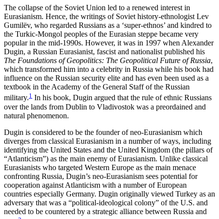
The collapse of the Soviet Union led to a renewed interest in
Eurasianism. Hence, the writings of Soviet history-ethnologist Lev
Gumilëv, who regarded Rus­sians as a ‘super-ethnos’ and kindred to
the Turkic-Mongol peoples of the Eurasian steppe became very
popular in the mid-1990s. However, it was in 1997 when Alexander
Dugin, a Russian Eurasianist, fascist and nationalist published his
The Foundations of Geo­politics: The Geopolitical Future of Russia
,
which transformed him into a celebrity in Russia while his book had
influence on the Russian security elite and has even been used as a
textbook in the Academy of the General Staff of the Russian
1
military.
In his book, Dugin argued that the rule of ethnic Russians
over the lands from Dublin to Vladivostok was a pre­ordained and
natural phenomenon.
Dugin is considered to be the founder of neo-Eura­sianism which
diverges from classical Eurasianism in a number of ways, including
identifying the United States and the United Kingdom (the pillars of
“At­lan­ticism”) as the main enemy of Eurasianism. Unlike classical
Eurasianists who targeted Western Europe as the main menace
confronting Russia, Dugin’s neo-Eurasianism sees potential for
cooperation against Atlanticism with a number of European
countries especially Germany. Dugin originally viewed Turkey as an
adversary that was a “political-ideological colony” of the U.S. and
needed to be countered by a strategic alliance between Russia and