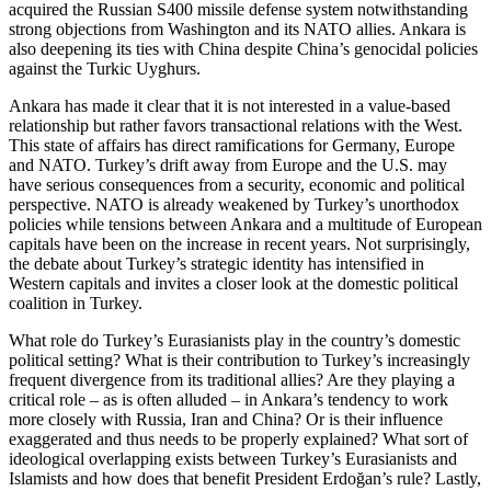
acquired the Russian S400 missile defense system not­withstanding
strong objections from Washington and its NATO allies. Ankara is
also deepening its ties with China despite China’s genocidal policies
against the Turkic Uyghurs.
Ankara has made it clear that it is not interested in a value-based
relationship but rather favors trans­actional relations with the West.
This state of affairs has direct ramifications for Germany, Europe
and NATO. Turkey’s drift away from Europe and the U.S. may
have serious consequences from a security, eco­nomic and political
perspective. NATO is already weakened by Turkey’s unorthodox
policies while ten­sions between Ankara and a multitude of Euro­pean
capitals have been on the increase in recent years. Not surprisingly,
the debate about Turkey’s strategic identity has intensified in
Western capitals and in­vites a closer look at the domestic political
coalition in Turkey.
What role do Turkey’s Eurasianists play in the country’s domestic
political setting? What is their con­tribution to Turkey’s increasingly
frequent diver­gence from its traditional allies? Are they playing a
critical role – as is often alluded – in Ankara’s ten­dency to work
more closely with Russia, Iran and China? Or is their influence
exaggerated and thus needs to be properly explained? What sort of
ideo­logical overlapping exists between Turkey’s Eurasian­ists and
Islamists and how does that benefit President Erdoğan’s rule? Lastly,