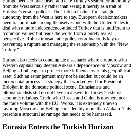
Europe needs to brace itself and take Turkey’s search for autonomy
from the West seriously rather than seeing it merely as a trait of
Erdoğan’s erratic policies. The Turkish instinct for strategic
autonomy from the West is here to stay. European decisionmakers
need to coordinate among themselves and with the United States to
deal with a more independence-minded Tur­key that is indifferent to
‘common values’ but reads the world from a purely realist
perspective. Robust trans­atlantic policy coordination is key to
preventing a rupture and managing the relationship with the “New
Turkey.”
Europe also needs to contemplate a scenario where a rupture with
Western capitals may deepen Ankara’s dependence on Moscow and
Beijing – both eager to project more influence over this geopolitical
asset. Such an estrangement may not be sudden but could be an
incremental process – a strategy that worked well for President
Erdoğan in the domestic political scene. Eurasianists and
ultranationalists still do not have an answer to Turkey’s external
economic rela­tions. Trade with Russia and China is nowhere near
the trade volume with the EU. Worse, it is extremely uneven
favoring Moscow and Beijing considerably more than Ankara. This
presents a structural advan­tage that needs to be harnessed.
Eurasia Enters the Turkish Horizon