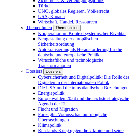
Sicherheits- & Verteidigungspolitik
Türkei
UNO, globales Regieren, Völkerrecht
USA, Kanada
Wirtschaft, Handel, Ressourcen
Themenlinien
Themenlinien
Kooperation im Kontext systemischer Rivalität
Neugestaltung der europäischen
Sicherheitsordnung
Autokratisierung als Herausforderung für die
deutsche und europäische Politik
Wirtschaftliche und technologische
Transformationen
Dossiers
Dossiers
Cybersicherheit und Digitalpolitik: Die Rolle des
Digitalen in der internationalen Politik
Die USA und die transatlantischen Beziehungen
Energiepolitik
Europawahlen 2024 und die nächste strategische
Agenda der EU
Flucht und Migration
Foresight: Vorausschau auf mögliche
Überraschungen
Klimapolitik
Russlands Krieg gegen die Ukraine und seine