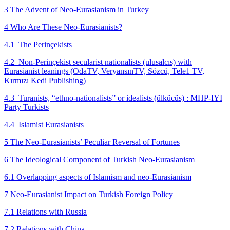
3 The Advent of Neo‑Eurasianism in Turkey
4 Who Are These Neo‑Eurasianists?
4.1 The Perinçekists
4.2 Non-Perinçekist secularist nationalists (ulusalcıs) with
Eurasianist leanings (OdaTV, VeryansınTV, Sözcü, Tele1 TV,
Kırmızı Kedi Publishing)
4.3 Turanists, “ethno-nationalists” or idealists (ülkücüs) : MHP-IYI
Party Turkists
4.4 Islamist Eurasianists
5 The Neo-Eurasianists’ Peculiar Reversal of Fortunes
6 The Ideological Component of Turkish Neo-Eurasianism
6.1 Overlapping aspects of Islamism and neo‑Eurasianism
7 Neo-Eurasianist Impact on Turkish Foreign Policy
7.1 Relations with Russia
7.2 Relations with China