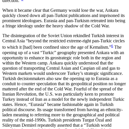
direction.”
When it became clear that Germany would lose the war, Ankara
quickly closed down all pan-Turkist pub­li­cations and imprisoned its
prominent ideologues. Eurasia and pan-Turkism retreated into being
a fringe ideology under the heavy shadow of the Cold War.
The disintegration of the Soviet Union rekindled Turkish interest in
Central Asia “beyond the restricted extreme-right pan-Turkic circles
6
to which it [had] been confined since the age of Kemalism.”
The
open­ing up of a vast “Turkic” geography presented Ankara with an
opportunity to enhance its geostrategic role both in the region and
within the Western camp. Ankara quickly understood that the
question of trans­porting Central Asian and Caspian oil and gas to
West­ern markets would underscore Turkey’s strategic sig­nifi­cance.
Turkish decisionmakers also saw the open­ing up to Eurasia as a
conduit to counter specu­lation that its geopolitical position no longer
mat­ter­ed after the end of the Cold War. Fearful of the spread of the
Iranian Revolution, the U.S. was particu­larly keen to promote
Turkey instead of Iran as a model for the newly independent Turkic
states. Hence, “Eurasia” became fashionable again in Turkish
political dis­course. Its usage transformed from having an eth­nicity-
laden meaning to referring more to the geo­graphical and political
reality of the mid-1990s. Turk­ish presidents Turgut Özal and
Süleyman Demirel repeatedly asserted that a “Turkish world