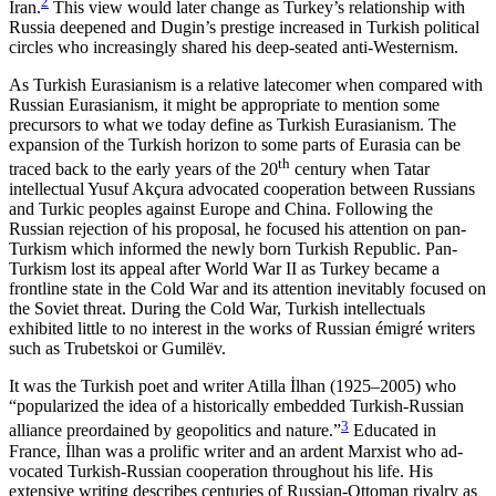
2
Iran.
This view would later change as Turkey’s relationship with
Russia deepened and Dugin’s prestige increased in Turkish political
circles who increasingly shared his deep-seated anti-Westernism.
As Turkish Eurasianism is a relative latecomer when compared with
Russian Eurasianism, it might be appropriate to mention some
precursors to what we today define as Turkish Eurasianism. The
expan­sion of the Turkish horizon to some parts of Eurasia can be
th
traced back to the early years of the 20
cen­tury when Tatar
intellectual Yusuf Akçura advocated cooperation between Russians
and Turkic peoples against Europe and China. Following the
Russian rejec­tion of his proposal, he focused his attention on pan-
Turkism which informed the newly born Turkish Re­public. Pan-
Turkism lost its appeal after World War II as Turkey became a
frontline state in the Cold War and its attention inevitably focused on
the Soviet threat. During the Cold War, Turkish intellectuals
exhibited little to no interest in the works of Russian émigré writers
such as Trubetskoi or Gumilëv.
It was the Turkish poet and writer Atilla İlhan (1925–2005) who
“popularized the idea of a histori­cally embedded Turkish-Russian
3
alliance preordained by geopolitics and nature.”
Educated in
France, İlhan was a prolific writer and an ardent Marxist who ad­
vocated Turkish-Russian cooperation throughout his life. His
extensive writing describes centuries of Rus­sian-Ottoman rivalry as