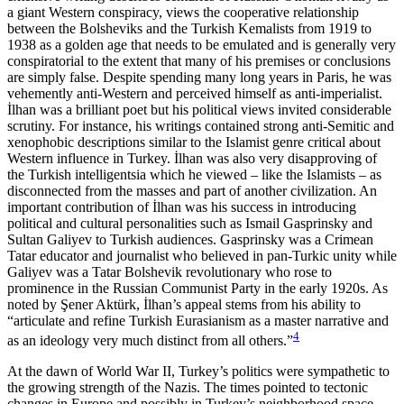
a giant Western conspiracy, views the cooperative relationship
between the Bol­she­viks and the Turkish Kemalists from 1919 to
1938 as a golden age that needs to be emulated and is gen­erally very
conspiratorial to the extent that many of his premises or conclusions
are simply false. Despite spending many long years in Paris, he was
vehemently anti-Western and perceived himself as anti-imperi­alist.
İlhan was a brilliant poet but his political views invited considerable
scrutiny. For instance, his writ­ings contained strong anti-Semitic and
xenophobic descriptions similar to the Islamist genre critical about
Western influence in Turkey. İlhan was also very disapproving of
the Turkish intelligentsia which he viewed – like the Islamists – as
disconnected from the masses and part of another civilization. An
important contribution of İlhan was his success in introducing
political and cultural personalities such as Ismail Gasprinsky and
Sultan Galiyev to Turkish audiences. Gasprinsky was a Crimean
Tatar educator and journalist who believed in pan-Turkic unity while
Galiyev was a Tatar Bolshevik revolutionary who rose to
prominence in the Russian Communist Party in the early 1920s. As
noted by Şener Aktürk, İlhan’s appeal stems from his ability to
“articulate and refine Turk­ish Eurasianism as a master narrative and
4
as an ideol­ogy very much distinct from all others.”
At the dawn of World War II, Turkey’s politics were sympathetic to
the growing strength of the Nazis. The times pointed to tectonic
changes in Europe and possibly in Turkey’s neighborhood space.