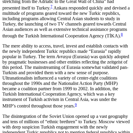
stretching from the Adriatic to the Great Wall of China” had
7
presented itself to Turkey.
Ankara responded quickly and devised a
multitude of programs geared toward the new Turkic republics,
including programs allow­ing Central Asian students to study in
Turkey, the launching of two TV channels geared towards Central
Asian audiences as well as extensive technical assis­tance programs
8
through the Turkish International Cooperation Agency (TİKA).
The mere ability to access, travel, invest and establish contacts with
the newly independent Turkic repub­lics made “Eurasia” rapidly
popular in Turkey. The term
Avrasya
(Eurasia) was quickly adopted
by pragmatic businesses and other entities reflecting the zeitgeist of
this period. The mainstreaming of Eurasia somewhat validated pan-
Turkists and provided them with a new sense of purpose.
Ultranationalists in­flu­enced a variety of center-right coalitions
throughout the 1990s and the Nationalist Action Party (MHP)
became a coalition partner from 1999 to 2002. In addi­tion, the
Turkish International Cooperation Agency, which was a key
instrument of Turkish activ­ism in Central Asia, was under the
9
MHP’s control through­out those years.
The disintegration of the Soviet Union opened up a vast geography
and tens of millions of “ethnic breth­ren” to Turkey. Moscow viewed
with deep suspicion Turkish engagement with the newly
independent Turkic republics not to mention federal republics with­in