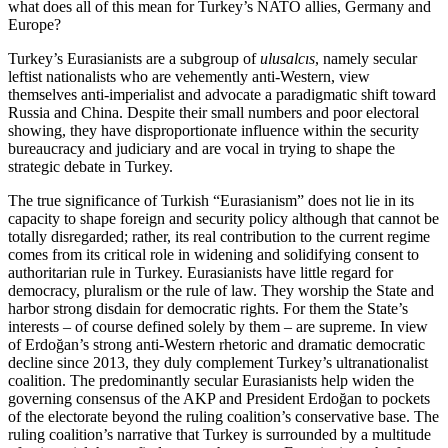
what does all of this mean for Turkey’s NATO allies, Germany and
Europe?
Turkey’s Eurasianists are a subgroup of
ulusalcıs
, namely secular
leftist nationalists who are vehemently anti-Western, view
themselves anti-imperialist and advocate a paradigmatic shift toward
Russia and China. Despite their small numbers and poor elec­toral
showing, they have disproportionate influence within the security
bureaucracy and judiciary and are vocal in trying to shape the
strategic debate in Turkey.
The true significance of Turkish “Eurasianism” does not lie in its
capacity to shape foreign and secu­rity policy although that cannot be
totally disregarded; rather, its real contribution to the current regime
comes from its critical role in widening and solidify­ing consent to
authoritarian rule in Turkey. Eurasianists have little regard for
democracy, pluralism or the rule of law. They worship the State and
harbor strong disdain for democratic rights. For them the State’s
interests – of course defined solely by them – are supreme. In view
of Erdoğan’s strong anti-West­ern rhetoric and dramatic democratic
decline since 2013, they duly complement Turkey’s ultranationalist
coalition. The predominantly secular Eurasianists help widen the
governing consensus of the AKP and President Erdoğan to pockets
of the electorate beyond the ruling coalition’s conservative base. The
ruling coalition’s narrative that Turkey is surrounded by a multitude