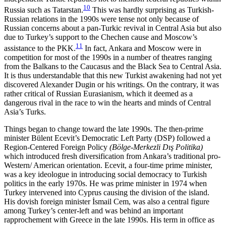
10
Russia such as Tatarstan.
This was hardly surprising as Turkish-
Russian relations in the 1990s were tense not only because of
Russian concerns about a pan-Turkic revival in Central Asia but also
due to Turkey’s support to the Chechen cause and Moscow’s
11
assistance to the PKK.
In fact, Ankara and Moscow were in
competition for most of the 1990s in a number of theatres ranging
from the Balkans to the Caucasus and the Black Sea to Central Asia.
It is thus understandable that this new Turkist awakening had not yet
discovered Alexander Dugin or his writings. On the contrary, it was
rather critical of Russian Eura­sianism, which it deemed as a
dangerous rival in the race to win the hearts and minds of Central
Asia’s Turks.
Things began to change toward the late 1990s. The then-prime
minister Bülent Ecevit’s Democratic Left Party (DSP) followed a
Region-Centered Foreign Policy
(Bölge-Merkezli Dış Politika)
which introduced fresh di­ver­sification from Ankara’s traditional pro-
Western/ Ameri­can orientation. Ecevit, a four-time prime minister,
was a key ideologue in introducing social democracy to Turkish
politics in the early 1970s. He was prime minister in 1974 when
Turkey intervened into Cyprus causing the division of the island.
His dovish foreign minister İsmail Cem, was also a central figure
among Turkey’s center-left and was behind an important
rapprochement with Greece in the late 1990s. His term in office as