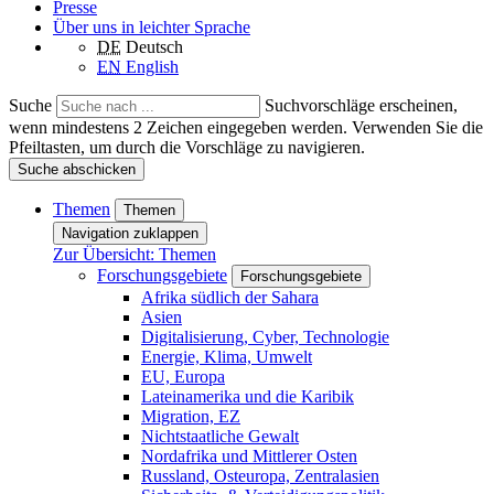
Presse
Über uns in leichter Sprache
DE
Deutsch
EN
English
Suche
Suchvorschläge erscheinen,
wenn mindestens 2 Zeichen eingegeben werden. Verwenden Sie die
Pfeiltasten, um durch die Vorschläge zu navigieren.
Suche abschicken
Themen
Themen
Navigation zuklappen
Zur Übersicht: Themen
Forschungsgebiete
Forschungsgebiete
Afrika südlich der Sahara
Asien
Digitalisierung, Cyber, Technologie
Energie, Klima, Umwelt
EU, Europa
Lateinamerika und die Karibik
Migration, EZ
Nichtstaatliche Gewalt
Nordafrika und Mittlerer Osten
Russland, Osteuropa, Zentralasien