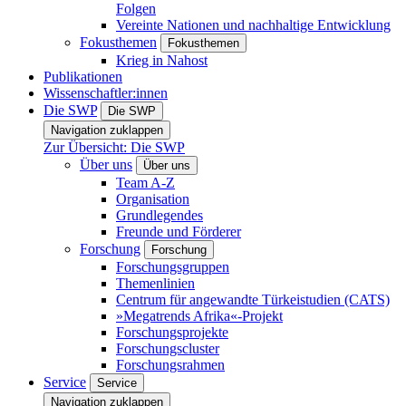
Folgen
Vereinte Nationen und nachhaltige Entwicklung
Fokusthemen
Fokusthemen
Krieg in Nahost
Publikationen
Wissenschaftler:innen
Die SWP
Die SWP
Navigation zuklappen
Zur Übersicht: Die SWP
Über uns
Über uns
Team A-Z
Organisation
Grundlegendes
Freunde und Förderer
Forschung
Forschung
Forschungsgruppen
Themenlinien
Centrum für angewandte Türkeistudien (CATS)
»Megatrends Afrika«-Projekt
Forschungsprojekte
Forschungscluster
Forschungsrahmen
Service
Service
Navigation zuklappen