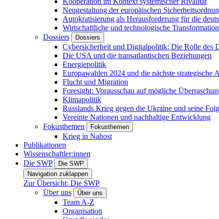
Kooperation im Kontext systemischer Rivalität
Neugestaltung der europäischen Sicherheitsordnu
Autokratisierung als Herausforderung für die deut
Wirtschaftliche und technologische Transformatio
Dossiers
Dossiers
Cybersicherheit und Digitalpolitik: Die Rolle des Di
Die USA und die transatlantischen Beziehungen
Energiepolitik
Europawahlen 2024 und die nächste strategische
Flucht und Migration
Foresight: Vorausschau auf mögliche Überraschu
Klimapolitik
Russlands Krieg gegen die Ukraine und seine Fol
Vereinte Nationen und nachhaltige Entwicklung
Fokusthemen
Fokusthemen
Krieg in Nahost
Publikationen
Wissenschaftler:innen
Die SWP
Die SWP
Navigation zuklappen
Zur Übersicht: Die SWP
Über uns
Über uns
Team A-Z
Organisation