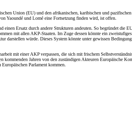
en Union (EU) und den afrikanischen, karibischen und pazifischen St
on Yaoundé und Lomé eine Fortsetzung finden wird, ist offen.
d einen Ersatz durch andere Strukturen andeuten. So begründet die EU 
ommen mit allen AKP-Staaten. Im Zuge dessen könnte ein zweistufiges
ktur darstellen würde. Dieses System könnte unter gewissen Bedingunge
beit mit einer AKP verpassen, die sich mit frischem Selbstverständni
den kommenden Jahren von den zuständigen Akteuren Europäische Kom
om Europäischen Parlament kommen.