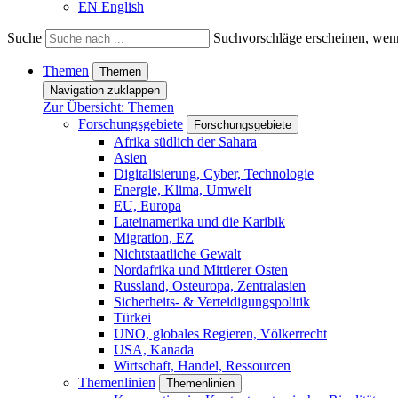
EN
English
Suche
Suchvorschläge erscheinen, wenn
Themen
Themen
Navigation zuklappen
Zur Übersicht: Themen
Forschungsgebiete
Forschungsgebiete
Afrika südlich der Sahara
Asien
Digitalisierung, Cyber, Technologie
Energie, Klima, Umwelt
EU, Europa
Lateinamerika und die Karibik
Migration, EZ
Nichtstaatliche Gewalt
Nordafrika und Mittlerer Osten
Russland, Osteuropa, Zentralasien
Sicherheits- & Verteidigungspolitik
Türkei
UNO, globales Regieren, Völkerrecht
USA, Kanada
Wirtschaft, Handel, Ressourcen
Themenlinien
Themenlinien