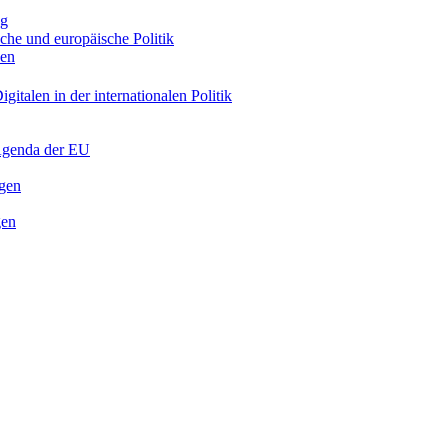
ng
sche und europäische Politik
nen
gitalen in der internationalen Politik
 Agenda der EU
ngen
gen