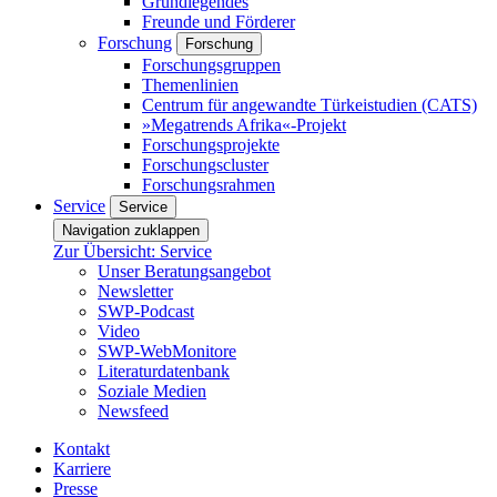
Grundlegendes
Freunde und Förderer
Forschung
Forschung
Forschungsgruppen
Themenlinien
Centrum für angewandte Türkeistudien (CATS)
»Megatrends Afrika«-Projekt
Forschungsprojekte
Forschungscluster
Forschungsrahmen
Service
Service
Navigation zuklappen
Zur Übersicht: Service
Unser Beratungsangebot
Newsletter
SWP-Podcast
Video
SWP-WebMonitore
Literaturdatenbank
Soziale Medien
Newsfeed
Kontakt
Karriere
Presse