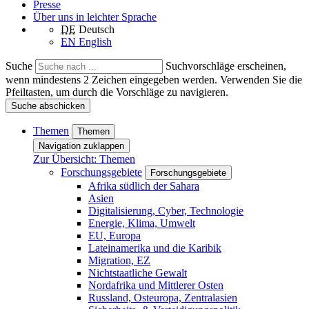
Presse
Über uns in leichter Sprache
DE
Deutsch
EN
English
Suche
Suchvorschläge erscheinen,
wenn mindestens 2 Zeichen eingegeben werden. Verwenden Sie die
Pfeiltasten, um durch die Vorschläge zu navigieren.
Suche abschicken
Themen
Themen
Navigation zuklappen
Zur Übersicht: Themen
Forschungsgebiete
Forschungsgebiete
Afrika südlich der Sahara
Asien
Digitalisierung, Cyber, Technologie
Energie, Klima, Umwelt
EU, Europa
Lateinamerika und die Karibik
Migration, EZ
Nichtstaatliche Gewalt
Nordafrika und Mittlerer Osten
Russland, Osteuropa, Zentralasien