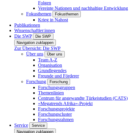
Folgen
Vereinte Nationen und nachhaltige Entwicklung
Fokusthemen
Fokusthemen
Krieg in Nahost
Publikationen
Wissenschaftler:innen
Die SWP
Die SWP
Navigation zuklappen
Zur Übersicht: Die SWP
Über uns
Über uns
Team A-Z
Organisation
Grundlegendes
Freunde und Förderer
Forschung
Forschung
Forschungsgruppen
Themenlinien
Centrum für angewandte Türkeistudien (CATS)
»Megatrends Afrika«-Projekt
Forschungsprojekte
Forschungscluster
Forschungsrahmen
Service
Service
Navigation zuklappen