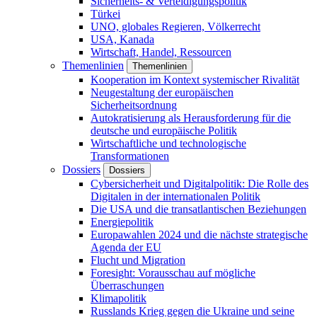
Sicherheits- & Verteidigungspolitik
Türkei
UNO, globales Regieren, Völkerrecht
USA, Kanada
Wirtschaft, Handel, Ressourcen
Themenlinien
Themenlinien
Kooperation im Kontext systemischer Rivalität
Neugestaltung der europäischen
Sicherheitsordnung
Autokratisierung als Herausforderung für die
deutsche und europäische Politik
Wirtschaftliche und technologische
Transformationen
Dossiers
Dossiers
Cybersicherheit und Digitalpolitik: Die Rolle des
Digitalen in der internationalen Politik
Die USA und die transatlantischen Beziehungen
Energiepolitik
Europawahlen 2024 und die nächste strategische
Agenda der EU
Flucht und Migration
Foresight: Vorausschau auf mögliche
Überraschungen
Klimapolitik
Russlands Krieg gegen die Ukraine und seine