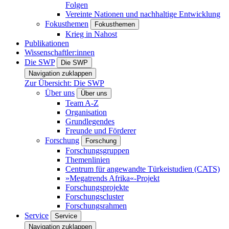
Folgen
Vereinte Nationen und nachhaltige Entwicklung
Fokusthemen
Fokusthemen
Krieg in Nahost
Publikationen
Wissenschaftler:innen
Die SWP
Die SWP
Navigation zuklappen
Zur Übersicht: Die SWP
Über uns
Über uns
Team A-Z
Organisation
Grundlegendes
Freunde und Förderer
Forschung
Forschung
Forschungsgruppen
Themenlinien
Centrum für angewandte Türkeistudien (CATS)
»Megatrends Afrika«-Projekt
Forschungsprojekte
Forschungscluster
Forschungsrahmen
Service
Service
Navigation zuklappen