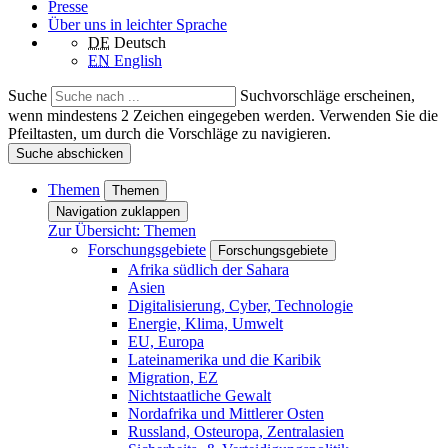
Presse
Über uns in leichter Sprache
DE
Deutsch
EN
English
Suche
Suchvorschläge erscheinen,
wenn mindestens 2 Zeichen eingegeben werden. Verwenden Sie die
Pfeiltasten, um durch die Vorschläge zu navigieren.
Suche abschicken
Themen
Themen
Navigation zuklappen
Zur Übersicht: Themen
Forschungsgebiete
Forschungsgebiete
Afrika südlich der Sahara
Asien
Digitalisierung, Cyber, Technologie
Energie, Klima, Umwelt
EU, Europa
Lateinamerika und die Karibik
Migration, EZ
Nichtstaatliche Gewalt
Nordafrika und Mittlerer Osten
Russland, Osteuropa, Zentralasien