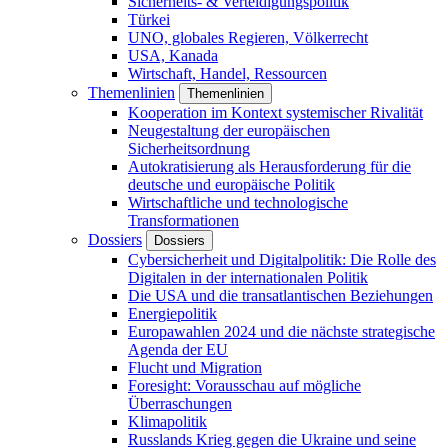
Sicherheits- & Verteidigungspolitik
Türkei
UNO, globales Regieren, Völkerrecht
USA, Kanada
Wirtschaft, Handel, Ressourcen
Themenlinien
Themenlinien
Kooperation im Kontext systemischer Rivalität
Neugestaltung der europäischen
Sicherheitsordnung
Autokratisierung als Herausforderung für die
deutsche und europäische Politik
Wirtschaftliche und technologische
Transformationen
Dossiers
Dossiers
Cybersicherheit und Digitalpolitik: Die Rolle des
Digitalen in der internationalen Politik
Die USA und die transatlantischen Beziehungen
Energiepolitik
Europawahlen 2024 und die nächste strategische
Agenda der EU
Flucht und Migration
Foresight: Vorausschau auf mögliche
Überraschungen
Klimapolitik
Russlands Krieg gegen die Ukraine und seine