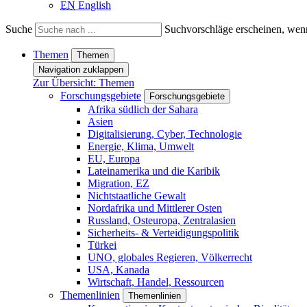
EN
English
Suche
Suchvorschläge erscheinen, wenn
Themen
Themen
Navigation zuklappen
Zur Übersicht: Themen
Forschungsgebiete
Forschungsgebiete
Afrika südlich der Sahara
Asien
Digitalisierung, Cyber, Technologie
Energie, Klima, Umwelt
EU, Europa
Lateinamerika und die Karibik
Migration, EZ
Nichtstaatliche Gewalt
Nordafrika und Mittlerer Osten
Russland, Osteuropa, Zentralasien
Sicherheits- & Verteidigungspolitik
Türkei
UNO, globales Regieren, Völkerrecht
USA, Kanada
Wirtschaft, Handel, Ressourcen
Themenlinien
Themenlinien