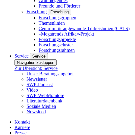
Grundlegendes
Freunde und Förderer
Forschung
Forschung
Forschungsgruppen
Themenlinien
Centrum für angewandte Türkeistudien (CATS)
»Megatrends Afrika«-Projekt
Forschungsprojekte
Forschungscluster
Forschungsrahmen
Service
Service
Navigation zuklappen
Zur Übersicht: Service
Unser Beratungsangebot
Newsletter
SWP-Podcast
Video
SWP-WebMonitore
Literaturdatenbank
Soziale Medien
Newsfeed
Kontakt
Karriere
Presse