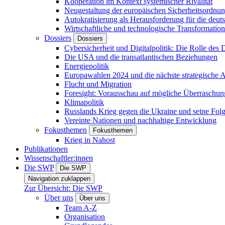
Kooperation im Kontext systemischer Rivalität
Neugestaltung der europäischen Sicherheitsordnu
Autokratisierung als Herausforderung für die deut
Wirtschaftliche und technologische Transformatio
Dossiers
Dossiers
Cybersicherheit und Digitalpolitik: Die Rolle des Di
Die USA und die transatlantischen Beziehungen
Energiepolitik
Europawahlen 2024 und die nächste strategische
Flucht und Migration
Foresight: Vorausschau auf mögliche Überraschu
Klimapolitik
Russlands Krieg gegen die Ukraine und seine Fol
Vereinte Nationen und nachhaltige Entwicklung
Fokusthemen
Fokusthemen
Krieg in Nahost
Publikationen
Wissenschaftler:innen
Die SWP
Die SWP
Navigation zuklappen
Zur Übersicht: Die SWP
Über uns
Über uns
Team A-Z
Organisation