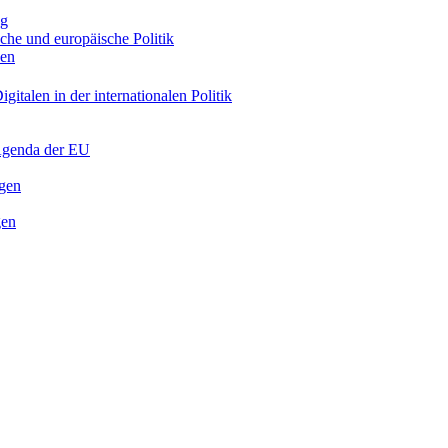
ng
sche und europäische Politik
nen
gitalen in der internationalen Politik
 Agenda der EU
ngen
gen