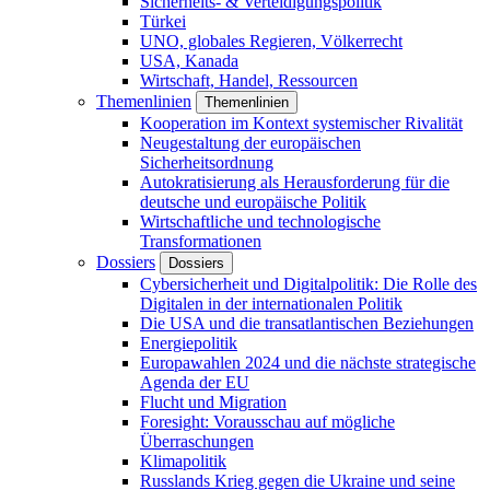
Sicherheits- & Verteidigungspolitik
Türkei
UNO, globales Regieren, Völkerrecht
USA, Kanada
Wirtschaft, Handel, Ressourcen
Themenlinien
Themenlinien
Kooperation im Kontext systemischer Rivalität
Neugestaltung der europäischen
Sicherheitsordnung
Autokratisierung als Herausforderung für die
deutsche und europäische Politik
Wirtschaftliche und technologische
Transformationen
Dossiers
Dossiers
Cybersicherheit und Digitalpolitik: Die Rolle des
Digitalen in der internationalen Politik
Die USA und die transatlantischen Beziehungen
Energiepolitik
Europawahlen 2024 und die nächste strategische
Agenda der EU
Flucht und Migration
Foresight: Vorausschau auf mögliche
Überraschungen
Klimapolitik
Russlands Krieg gegen die Ukraine und seine