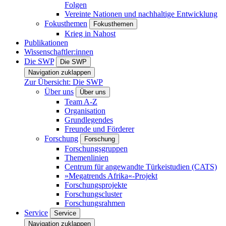
Folgen
Vereinte Nationen und nachhaltige Entwicklung
Fokusthemen
Fokusthemen
Krieg in Nahost
Publikationen
Wissenschaftler:innen
Die SWP
Die SWP
Navigation zuklappen
Zur Übersicht: Die SWP
Über uns
Über uns
Team A-Z
Organisation
Grundlegendes
Freunde und Förderer
Forschung
Forschung
Forschungsgruppen
Themenlinien
Centrum für angewandte Türkeistudien (CATS)
»Megatrends Afrika«-Projekt
Forschungsprojekte
Forschungscluster
Forschungsrahmen
Service
Service
Navigation zuklappen