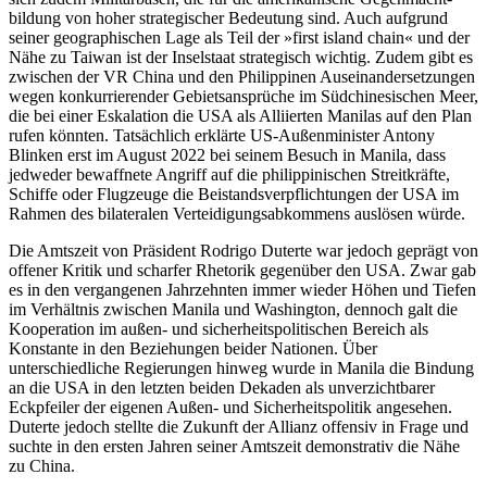
bildung von hoher strategischer Bedeutung sind. Auch aufgrund
seiner geographischen Lage als Teil der »first island chain« und der
Nähe zu Taiwan ist der Inselstaat strate­gisch wichtig. Zudem gibt es
zwischen der VR China und den Philippinen Auseinandersetzungen
wegen konkurrierender Ge­bietsansprüche im Südchinesischen Meer,
die bei einer Eskalation die USA als Alliier­ten Manilas auf den Plan
rufen könnten. Tatsächlich erklärte US-Außenminister Antony
Blinken erst im August 2022 bei seinem Besuch in Manila, dass
jedweder bewaffnete Angriff auf die philippinischen Streitkräfte,
Schiffe oder Flugzeuge die Bei­standsverpflichtungen der USA im
Rahmen des bilateralen Verteidigungsabkommens aus­lösen würde.
Die Amtszeit von Präsident Rodrigo Duterte war jedoch geprägt von
offener Kritik und scharfer Rhetorik gegenüber den USA. Zwar gab
es in den vergangenen Jahr­zehnten immer wieder Höhen und Tiefen
im Verhältnis zwischen Manila und Washington, dennoch galt die
Kooperation im außen- und sicherheitspolitischen Be­reich als
Konstante in den Beziehungen beider Nationen. Über
unterschiedliche Regierungen hinweg wurde in Manila die Bindung
an die USA in den letzten beiden Dekaden als unverzichtbarer
Eckpfeiler der eigenen Außen- und Sicherheitspolitik an­gesehen.
Duterte jedoch stellte die Zukunft der Allianz offensiv in Frage und
suchte in den ersten Jahren seiner Amtszeit demons­trativ die Nähe
zu China.