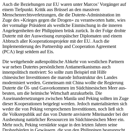
Auch die Beziehungen zur EU waren unter Marcos’ Vorgänger auf
einem Tief­punkt. Kritik aus Brüssel an den massiven
Menschenrechtsverletzungen, die die Duterte-Administration im
Zuge des »Krie­ges gegen die Drogen« zu verantworten hatte, wies
der vormalige Präsident als westliche Einmischung in die inneren
Angelegenheiten der Philippinen brüsk zurück. In der Folge drohte
Duterte mit der Ausweisung europäischer Diplomaten und einem
Abbruch aller Kooperationsprojekte mit der EU. Auch die
Implementierung des Partnership and Cooperation Agreement
(PCA) liegt seitdem auf Eis.
Die weitgehende außenpolitische Abkehr von westlichen Partnern
war neben Duter­tes persönlichem Antiamerikanismus auch
innenpolitisch motiviert: So sollte zum Beispiel mit Hilfe
chinesischer Investitionen die marode Infrastruktur des Landes
moder­nisiert werden. Gemeinsam mit China woll­te die Regierung
Duterte die Öl- und Gas­vorkommen im Südchinesischen Meer aus­
beuten, um die heimische Wirtschaft an­zukurbeln. Die
Auseinandersetzungen zwi­schen Manila und Peking sollten im Zuge
dieser Kooperationen beigelegt werden. Jedoch materialisierten sich
weder die von Peking versprochenen Investitionen, noch ließ sich
die Volks­republik auf das von Duterte anvisierte Miteinander bei der
Aus­beutung natür­licher Ressourcen im Süd­chinesischen Meer ein.
Mehr noch, Peking verstärkte sogar in den letzten Jahren seine
Drohgebärden in Gewässern, die von den Philippinen beansprucht