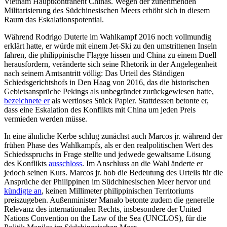
Vietnam Hauptkontrahent Chinas. Wegen der zunehmenden
Militarisierung des Südchinesischen Meers erhöht sich in diesem
Raum das Eskalationspotential.
Während Rodrigo Duterte im Wahlkampf 2016 noch vollmundig
erklärt hatte, er würde mit einem Jet-Ski zu den umstrit­tenen Inseln
fahren, die philip­pinische Flagge hissen und China zu einem Duell
herausfordern, veränderte sich seine Rhe­torik in der Angelegenheit
nach seinem Amtsantritt völlig: Das Urteil des Ständigen
Schiedsgerichtshofs in Den Haag von 2016, das die historischen
Gebietsansprüche Pekings als unbegründet zurück­gewiesen hatte,
bezeichnete er
als wertloses Stück Papier. Stattdessen betonte er,
dass eine Eskalation des Konflikts mit China um jeden Preis
vermieden werden müsse.
In eine ähnliche Kerbe schlug zunächst auch Marcos jr. während der
frühen Phase des Wahlkampfs, als er den realpolitischen Wert des
Schiedsspruchs in Frage stellte und jedwede gewaltsame Lösung
des Kon­flikts
ausschloss
. Im Anschluss an die Wahl änderte er
jedoch seinen Kurs. Marcos jr. hob die Bedeutung des Urteils für die
An­sprüche der Philippinen im Südchinesischen Meer hervor und
kündigte an
, keinen Millimeter philippinischen Territoriums
preiszugeben. Außenminister Manalo be­tonte zudem die generelle
Relevanz des internationalen Rechts, insbesondere der United
Nations Convention on the Law of the Sea (UNCLOS), für die