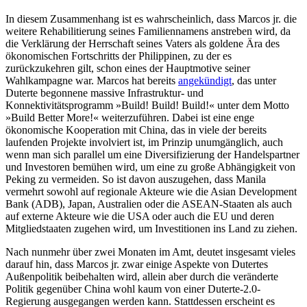
In diesem Zusammenhang ist es wahrscheinlich, dass Marcos jr. die
weitere Reha­bi­litierung seines Familien­namens an­streben wird, da
die Verklärung der Herr­schaft seines Vaters als goldene Ära des
ökonomischen Fortschritts der Philippinen, zu der es
zurückzukehren gilt, schon eines der Hauptmotive seiner
Wahlkampagne war. Marcos hat bereits
angekündigt
, das unter
Duterte begonnene massive Infrastruktur- und
Konnektivitätsprogramm »Build! Build! Build!« unter dem Motto
»Build Better More!« weiterzuführen. Dabei ist eine enge
ökonomische Kooperation mit China, das in viele der bereits
laufenden Projekte involviert ist, im Prinzip unum­gänglich, auch
wenn man sich parallel um eine Diversifizierung der Handelspartner
und Investoren bemühen wird, um eine zu große Abhängigkeit von
Peking zu vermei­den. So ist davon auszugehen, dass Manila
vermehrt sowohl auf regionale Akteure wie die Asian Development
Bank (ADB), Japan, Australien oder die ASEAN-Staaten als auch
auf externe Akteure wie die USA oder auch die EU und deren
Mitgliedstaaten zugehen wird, um Investitionen ins Land zu ziehen.
Nach nunmehr über zwei Monaten im Amt, deutet insgesamt vieles
darauf hin, dass Marcos jr. zwar einige Aspekte von Dutertes
Außenpolitik beibehalten wird, allein aber durch die veränderte
Politik gegenüber China wohl kaum von einer Duterte-2.0-
Regierung ausgegangen werden kann. Stattdessen erscheint es