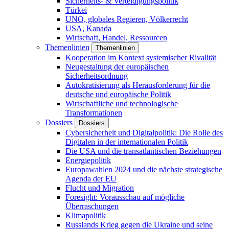
Sicherheits- & Verteidigungspolitik
Türkei
UNO, globales Regieren, Völkerrecht
USA, Kanada
Wirtschaft, Handel, Ressourcen
Themenlinien
Themenlinien
Kooperation im Kontext systemischer Rivalität
Neugestaltung der europäischen
Sicherheitsordnung
Autokratisierung als Herausforderung für die
deutsche und europäische Politik
Wirtschaftliche und technologische
Transformationen
Dossiers
Dossiers
Cybersicherheit und Digitalpolitik: Die Rolle des
Digitalen in der internationalen Politik
Die USA und die transatlantischen Beziehungen
Energiepolitik
Europawahlen 2024 und die nächste strategische
Agenda der EU
Flucht und Migration
Foresight: Vorausschau auf mögliche
Überraschungen
Klimapolitik
Russlands Krieg gegen die Ukraine und seine