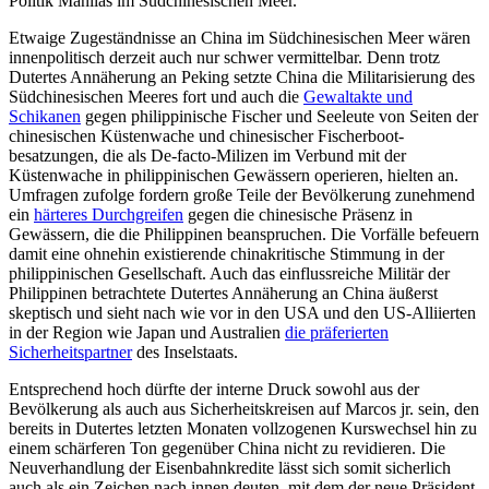
Politik Manilas im Südchinesischen Meer.
Etwaige Zugeständnisse an China im Süd­chinesischen Meer wären
innenpolitisch derzeit auch nur schwer vermittelbar. Denn trotz
Dutertes Annäherung an Peking setzte China die Militarisierung des
Südchinesischen Meeres fort und auch die
Gewaltakte
und
Schikanen
gegen philippinische Fischer und Seeleute von Seiten der
chinesischen Küstenwache und chinesischer Fischerboot­
besatzungen, die als De-facto-Milizen im Verbund mit der
Küstenwache in philippinischen Gewässern operieren, hielten an.
Umfragen zufolge fordern große Teile der Bevölkerung zunehmend
ein
härteres
Durchgreifen
gegen die chinesische Präsenz in
Gewässern, die die Philippinen be­anspruchen. Die Vorfälle befeuern
damit eine ohnehin existierende chinakritische Stimmung in der
philippinischen Gesellschaft. Auch das einflussreiche Militär der
Philippinen betrachtete Dutertes Annäherung an China äußerst
skeptisch und sieht nach wie vor in den USA und den US-Alli­ierten
in der Region wie Japan und Aus­tralien
die präferierten
Sicherheitspartner
des Inselstaats.
Entsprechend hoch dürfte der interne Druck sowohl aus der
Bevölkerung als auch aus Sicherheitskreisen auf Marcos jr. sein, den
bereits in Dutertes letzten Monaten vollzogenen Kurswechsel hin zu
einem schärferen Ton gegenüber China nicht zu revidieren. Die
Neuverhandlung der Eisen­bahnkredite lässt sich somit sicherlich
auch als ein Zeichen nach innen deuten, mit dem der neue Präsident