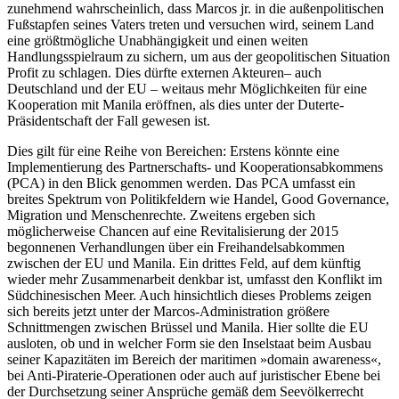
zunehmend wahrscheinlich, dass Marcos jr. in die außenpolitischen
Fuß­stapfen seines Vaters treten und versuchen wird, seinem Land
eine größtmögliche Unabhängigkeit und einen weiten
Handlungsspielraum zu sichern, um aus der geopolitischen Situa­tion
Profit zu schlagen. Dies dürfte exter­nen Akteuren– auch
Deutschland und der EU – weitaus mehr Möglichkeiten für eine
Kooperation mit Manila eröffnen, als dies unter der Duterte-
Präsidentschaft der Fall gewesen ist.
Dies gilt für eine Reihe von Bereichen: Erstens könnte eine
Implementierung des Partnerschafts- und Kooperationsabkommens
(PCA) in den Blick genommen wer­den. Das PCA umfasst ein
breites Spektrum von Politikfeldern wie Handel, Good Gover­nance,
Migration und Menschenrechte. Zweitens ergeben sich
möglicherweise Chancen auf eine Revitalisierung der 2015
begonnenen Verhandlungen über ein Frei­handels­abkommen
zwischen der EU und Manila. Ein drittes Feld, auf dem künftig
wieder mehr Zusammenarbeit denkbar ist, umfasst den Konflikt im
Südchinesischen Meer. Auch hinsichtlich dieses Problems zeigen
sich bereits jetzt unter der Marcos-Administration größere
Schnittmengen zwischen Brüssel und Manila. Hier sollte die EU
ausloten, ob und in welcher Form sie den Inselstaat beim Ausbau
seiner Kapa­zitäten im Bereich der maritimen »domain awareness«,
bei Anti-Piraterie-Operationen oder auch auf juristischer Ebene bei
der Durchsetzung seiner Ansprüche gemäß dem Seevölkerrecht