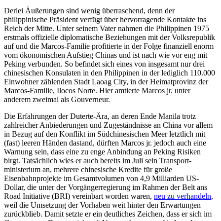
Derlei Äußerungen sind wenig über­raschend, denn der
philippinische Präsident verfügt über hervorragende Kontakte ins
Reich der Mitte. Unter seinem Vater nahmen die Philippinen 1975
erst­mals offizielle diplomatische Beziehungen mit der Volks­republik
auf und die Marcos-Familie profi­tierte in der Folge finanziell enorm
vom ökonomischen Aufstieg Chinas und ist nach wie vor eng mit
Peking verbunden. So be­findet sich eines von insgesamt nur drei
chinesischen Konsulaten in den Philippinen in der lediglich 110.000
Einwohner zählen­den Stadt Laoag City, in der Heimatprovinz der
Marcos-Familie, Ilocos Norte. Hier amtierte Marcos jr. unter
anderem zweimal als Gouverneur.
Die Erfahrungen der Duterte-Ära, an deren Ende Manila trotz
zahlreicher Anbie­derungen und Zugeständnisse an China vor allem
in Bezug auf den Konflikt im Süd­chinesischen Meer letztlich mit
(fast) leeren Händen dastand, dürften Marcos jr. jedoch auch eine
Warnung sein, dass eine zu enge Anbindung an Peking Risiken
birgt. Tat­säch­lich wies er auch bereits im Juli sein Transport­
ministerium an, mehrere chine­sische Kredite für große
Eisenbahnprojekte im Gesamtvolumen von 4,9 Milliarden US-
Dollar, die unter der Vorgängerregierung im Rahmen der Belt ans
Road Initiative (BRI) vereinbart worden waren,
neu zu ver­handeln
,
weil die Umsetzung der Vorhaben weit hinter den Erwartungen
zurückblieb. Damit setzte er ein deutliches Zeichen, dass er sich im