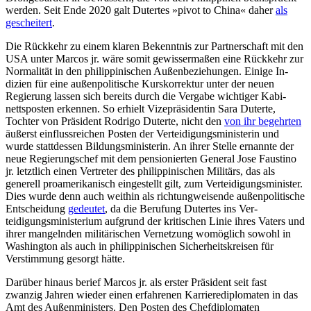
werden. Seit Ende 2020 galt Dutertes »pivot to China« daher
als
gescheitert
.
Die Rückkehr zu einem klaren Bekenntnis zur Partnerschaft mit den
USA unter Marcos jr. wäre somit gewissermaßen eine Rückkehr zur
Normalität in den phi­lip­pinischen Außenbeziehungen. Einige In­
dizien für eine außenpolitische Kurskorrektur unter der neuen
Regierung lassen sich bereits durch die Vergabe wichtiger Kabi­
nettsposten erkennen. So erhielt Vizepräsi­dentin Sara Duterte,
Tochter von Präsident Rodrigo Duterte, nicht den
von ihr begehr­ten
äußerst einflussreichen Posten der Ver­teidigungsministerin und
wurde stattdessen Bildungsministerin. An ihrer Stelle ernann­te der
neue Regierungschef mit dem pen­sionierten General Jose Faustino
jr. letztlich einen Vertreter des philippinischen Mili­tärs, das als
generell proamerikanisch ein­gestellt gilt, zum Verteidigungsminister.
Dies wurde denn auch weithin als richtung­weisende außenpolitische
Entscheidung
gedeutet
, da die Berufung Dutertes ins Ver­
teidigungsministerium aufgrund der kri­tischen Linie ihres Vaters und
ihrer man­gelnden militärischen Vernetzung wo­möglich sowohl in
Washington als auch in philippinischen Sicherheitskreisen für
Verstimmung gesorgt hätte.
Darüber hinaus berief Marcos jr. als erster Präsident seit fast
zwanzig Jahren wieder einen erfahrenen Karrierediplomaten in das
Amt des Außenministers. Den Posten des Chefdiplomaten