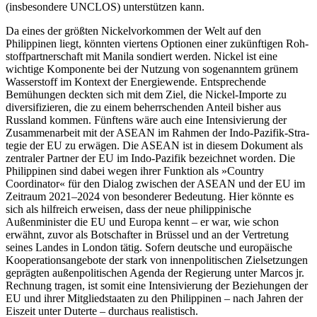
(insbesondere UNCLOS) unterstützen kann.
Da eines der größten Nickelvorkommen der Welt auf den
Philippinen liegt, könnten viertens Optionen einer zukünftigen Roh­
stoffpartnerschaft mit Manila sondiert werden. Nickel ist eine
wichtige Komponente bei der Nutzung von sogenanntem grünem
Wasserstoff im Kontext der Ener­giewende. Entsprechende
Bemühungen deckten sich mit dem Ziel, die Nickel-Im­porte zu
diversifizieren, die zu einem be­herrschenden Anteil bisher aus
Russland kommen. Fünftens wäre auch eine Inten­sivierung der
Zusammenarbeit mit der ASEAN im Rahmen der Indo-Pazifik-Stra­
tegie der EU zu erwägen. Die ASEAN ist in diesem Dokument als
zentraler Partner der EU im Indo-Pazifik bezeichnet worden. Die
Philippinen sind dabei wegen ihrer Funk­tion als »Country
Coordinator« für den Dia­log zwischen der ASEAN und der EU im
Zeitraum 2021–2024 von besonderer Be­deu­tung. Hier könnte es
sich als hilfreich erwei­sen, dass der neue philippinische
Außenminister die EU und Europa kennt – er war, wie schon
erwähnt, zuvor als Bot­schafter in Brüssel und an der Vertretung
seines Landes in London tätig. Sofern deut­sche und europäische
Ko­operationsangebote der stark von innenpolitischen Zielsetzungen
geprägten außen­politischen Agenda der Regierung unter Marcos jr.
Rechnung tragen, ist somit eine Intensivierung der Beziehungen der
EU und ihrer Mitglied­staaten zu den Philippinen – nach Jahren der
Eiszeit unter Duterte – durchaus realis­tisch.