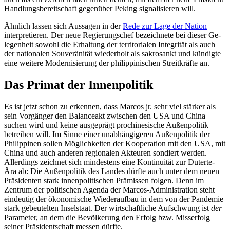
Handlungsbereitschaft gegenüber Peking signalisieren will.
Ähnlich lassen sich Aussagen in der
Rede
zur Lage der Nation
interpretieren. Der neue Regierungschef bezeichnete bei dieser Ge­
legenheit sowohl die Erhaltung der terri­torialen Integrität als auch
der nationalen Souveränität wiederholt als sakrosankt und kündigte
eine weitere Modernisierung der philippinischen Streitkräfte an.
Das Primat der Innenpolitik
Es ist jetzt schon zu erkennen, dass Mar­cos jr. sehr viel stärker als
sein Vorgänger den Balanceakt zwischen den USA und China
suchen wird und keine ausgeprägt prochinesische Außenpolitik
betreiben will. Im Sinne einer unabhängigeren Außenpolitik der
Philippinen sollen Möglichkeiten der Kooperation mit den USA, mit
China und auch anderen regionalen Akteuren sondiert werden.
Allerdings zeichnet sich mindestens eine Kontinuität zur Duterte-
Ära ab: Die Außenpolitik des Landes dürfte auch unter dem neuen
Präsidenten stark innenpolitischen Prämissen folgen. Denn im
Zentrum der politischen Agenda der Marcos-Administration steht
eindeutig der ökonomische Wiederaufbau in dem von der Pandemie
stark gebeutelten Inselstaat. Der wirtschaftliche Aufschwung ist
der
Para­meter, an dem die Bevölkerung den Erfolg bzw. Misserfolg
seiner Präsidentschaft messen dürfte.