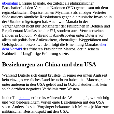
übernahm
Enrique Manalo, der zuletzt als philippinischer
Botschafter bei den Vereinten Natio­nen (VN) gemeinsam mit dem
regimekritischen Repräsentanten Myanmars als ein­ziger Vertreter
Südostasiens sämtliche Reso­lutionen gegen die russische Invasion in
der Ukraine mitgetragen hat. Auch war Manalo in der
Vergangenheit nicht nur Botschafter der Philippinen in Belgien und
Repräsentant Manilas bei der EU, sondern auch Ver­treter seines
Landes in London. Während Kabinettsposten unter Duterte vor
allem mit politischen Außenseitern, ehemaligen Weggefährten und
Gefolgsleuten besetzt wurden, folgt die Ernennung Manalos
eher
dem Vorbild
des früheren Präsidenten Marcos, der in seinem
Kabinett auf lang­jährige Erfahrung setzte.
Beziehungen zu China und den USA
Während Duterte sich damit brüstete, in seiner gesamten Amtszeit
kein einziges westliches Land besucht zu haben, hat Marcos jr., der
unter anderem in den USA gelebt und in Oxford studiert hat, kein
solch dezidiert negatives Verhältnis zum Westen.
In der Tat
betonte
er bereits während des Wahlkampfs, wie wichtig
und von beider­seitigem Vorteil enge Beziehungen mit den USA
seien.
Anders als sein Vorgänger be­kannte sich Marcos jr. klar zum
mili­täri­schen Beistandspakt mit den USA.