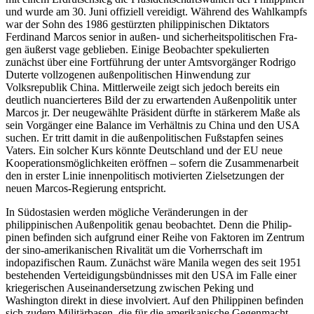
und wurde am 30. Juni offiziell vereidigt. Während des Wahlkampfs
war der Sohn des 1986 gestürzten philippinischen Diktators
Ferdinand Marcos senior in außen- und sicherheitspolitischen Fra­
gen äußerst vage geblieben. Einige Beobachter spekulierten
zunächst über eine Fort­führung der unter Amtsvorgänger Rodrigo
Duterte vollzogenen außenpolitischen Hinwendung zur
Volksrepublik China. Mittlerweile zeigt sich jedoch bereits ein
deutlich nuancierteres Bild der zu erwartenden Außenpolitik unter
Marcos jr. Der neugewählte Präsident dürfte in stärkerem Maße als
sein Vorgänger eine Balance im Verhältnis zu China und den USA
suchen. Er tritt damit in die außenpolitischen Fuß­stapfen seines
Vaters. Ein solcher Kurs könnte Deutschland und der EU neue
Koope­rationsmöglichkeiten eröffnen – sofern die Zusammenarbeit
den in erster Linie innen­politisch motivierten Zielsetzungen der
neuen Marcos-Regierung entspricht.
In Südostasien werden mögliche Verände­rungen in der
philippinischen Außen­politik genau beobachtet. Denn die Philip­
pinen befinden sich aufgrund einer Reihe von Faktoren im Zentrum
der sino-amerika­nischen Rivalität um die Vorherrschaft im
indopazifischen Raum. Zunächst wäre Manila wegen des seit 1951
bestehenden Verteidigungsbündnisses mit den USA im Falle einer
kriegerischen Auseinander­setzung zwischen Peking und
Washington direkt in diese involviert. Auf den Philip­pinen befinden
sich zudem Militärbasen, die für die amerikanische Gegenmacht­