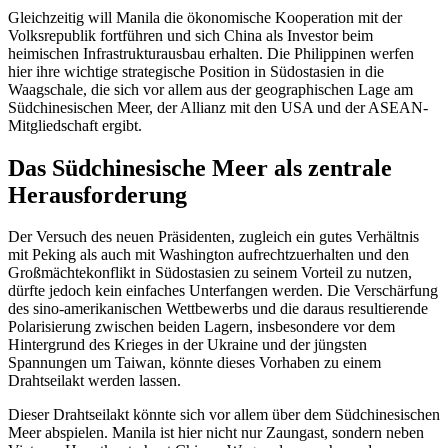
Gleichzeitig will Manila die ökonomische Kooperation mit der
Volksrepublik fort­führen und sich China als Investor beim
heimischen Infrastrukturausbau erhalten. Die Philippinen werfen
hier ihre wichtige strategische Position in Südostasien in die
Waagschale, die sich vor allem aus der geographischen Lage am
Südchinesischen Meer, der Allianz mit den USA und der ASEAN-
Mitgliedschaft ergibt.
Das Südchinesische Meer als zentrale
Herausforderung
Der Versuch des neuen Präsidenten, zu­gleich ein gutes Verhältnis
mit Peking als auch mit Washington aufrechtzuerhalten und den
Großmächtekonflikt in Südost­asien zu seinem Vorteil zu nutzen,
dürfte jedoch kein einfaches Unterfangen werden. Die Verschärfung
des sino-amerikanischen Wettbewerbs und die daraus resultierende
Polarisierung zwi­schen beiden Lagern, ins­besondere vor dem
Hintergrund des Krieges in der Ukraine und der jüngsten
Spannungen um Taiwan, könnte dieses Vorhaben zu einem
Drahtseilakt werden lassen.
Dieser Drahtseilakt könnte sich vor allem über dem Südchinesischen
Meer abspielen. Manila ist hier nicht nur Zaungast, sondern neben