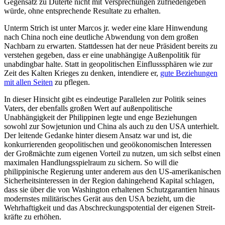
Gegensatz zu Duterte nicht mit Versprechungen zufriedengeben
würde, ohne entsprechende Resultate zu erhalten.
Unterm Strich ist unter Marcos jr. weder eine klare Hinwendung
nach China noch eine deut­liche Abwendung von dem großen
Nachbarn zu erwarten. Stattdessen hat der neue Präsident bereits zu
verstehen gegeben, dass er eine unabhängige Außenpolitik für
unabdingbar halte. Statt in geopolitischen Einflusssphären wie zur
Zeit des Kalten Krieges zu denken, intendiere er,
gute Be­ziehungen
mit allen Seiten
zu pflegen.
In dieser Hinsicht gibt es eindeutige Parallelen zur Politik seines
Vaters, der ebenfalls großen Wert auf außen­politische
Unabhängigkeit der Philippinen legte und enge Beziehungen
sowohl zur Sowjetunion und China als auch zu den USA unterhielt.
Der leitende Gedanke hinter diesem Ansatz war und ist, die
konkurrierenden geopolitischen und geoökonomischen Interessen
der Großmächte zum eigenen Vorteil zu nut­zen, um sich selbst einen
maximalen Hand­lungsspielraum zu sichern. So will die
philippinische Regierung unter anderem aus den US-amerikanischen
Sicherheits­interessen in der Region dahingehend Kapi­tal schlagen,
dass sie über die von Washington erhaltenen Schutzgarantien hinaus
modernstes militärisches Gerät aus den USA bezieht, um die
Wehrhaftigkeit und das Abschreckungspotential der eigenen Streit­
kräfte zu erhöhen.