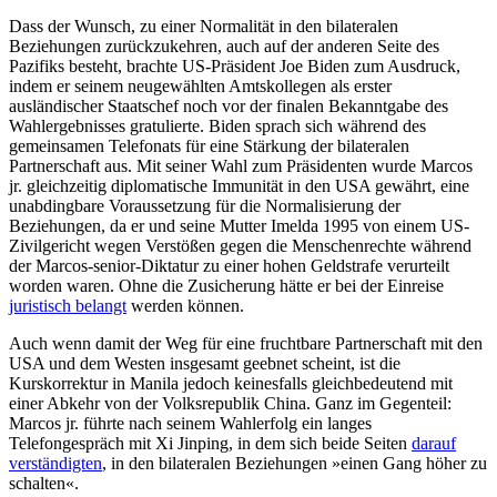
Dass der Wunsch, zu einer Normalität in den bilateralen
Beziehungen zurückzukehren, auch auf der anderen Seite des
Pazifiks besteht, brachte US-Präsident Joe Biden zum Ausdruck,
indem er seinem neugewählten Amtskollegen als erster
ausländischer Staats­chef noch vor der finalen Bekannt­gabe des
Wahlergebnisses gratulierte. Biden sprach sich während des
gemeinsamen Telefonats für eine Stärkung der bilateralen
Partnerschaft aus. Mit seiner Wahl zum Präsidenten wurde Marcos
jr. gleichzeitig diplomatische Immunität in den USA ge­währt, eine
unabdingbare Voraussetzung für die Normalisierung der
Beziehungen, da er und seine Mutter Imelda 1995 von einem US-
Zivilgericht wegen Verstößen gegen die Menschenrechte während
der Marcos-senior-Diktatur zu einer hohen Geldstrafe verurteilt
worden waren. Ohne die Zusiche­rung hätte er bei der Einreise
juristisch belangt
werden können.
Auch wenn damit der Weg für eine frucht­bare Partnerschaft mit den
USA und dem Westen insgesamt geebnet scheint, ist die
Kurskorrektur in Manila jedoch keines­falls gleichbedeutend mit
einer Abkehr von der Volksrepublik China. Ganz im Gegen­teil:
Marcos jr. führte nach seinem Wahl­erfolg ein langes
Telefongespräch mit Xi Jinping, in dem sich beide Seiten
darauf
verständigten
, in den bilateralen Beziehungen »einen Gang höher zu
schalten«.