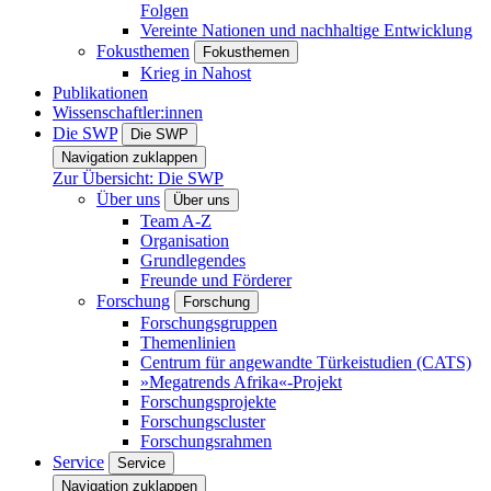
Folgen
Vereinte Nationen und nachhaltige Entwicklung
Fokusthemen
Fokusthemen
Krieg in Nahost
Publikationen
Wissenschaftler:innen
Die SWP
Die SWP
Navigation zuklappen
Zur Übersicht: Die SWP
Über uns
Über uns
Team A-Z
Organisation
Grundlegendes
Freunde und Förderer
Forschung
Forschung
Forschungsgruppen
Themenlinien
Centrum für angewandte Türkeistudien (CATS)
»Megatrends Afrika«-Projekt
Forschungsprojekte
Forschungscluster
Forschungsrahmen
Service
Service
Navigation zuklappen