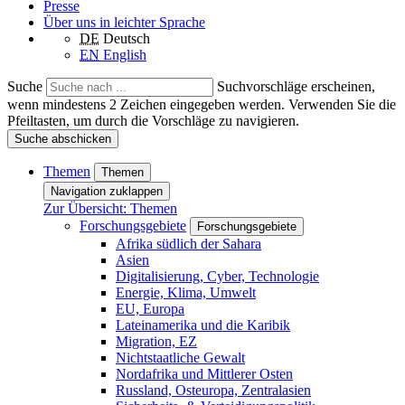
Presse
Über uns in leichter Sprache
DE
Deutsch
EN
English
Suche
Suchvorschläge erscheinen,
wenn mindestens 2 Zeichen eingegeben werden. Verwenden Sie die
Pfeiltasten, um durch die Vorschläge zu navigieren.
Suche abschicken
Themen
Themen
Navigation zuklappen
Zur Übersicht: Themen
Forschungsgebiete
Forschungsgebiete
Afrika südlich der Sahara
Asien
Digitalisierung, Cyber, Technologie
Energie, Klima, Umwelt
EU, Europa
Lateinamerika und die Karibik
Migration, EZ
Nichtstaatliche Gewalt
Nordafrika und Mittlerer Osten
Russland, Osteuropa, Zentralasien