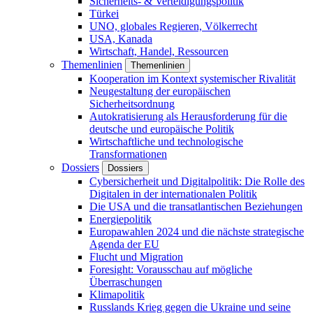
Sicherheits- & Verteidigungspolitik
Türkei
UNO, globales Regieren, Völkerrecht
USA, Kanada
Wirtschaft, Handel, Ressourcen
Themenlinien
Themenlinien
Kooperation im Kontext systemischer Rivalität
Neugestaltung der europäischen
Sicherheitsordnung
Autokratisierung als Herausforderung für die
deutsche und europäische Politik
Wirtschaftliche und technologische
Transformationen
Dossiers
Dossiers
Cybersicherheit und Digitalpolitik: Die Rolle des
Digitalen in der internationalen Politik
Die USA und die transatlantischen Beziehungen
Energiepolitik
Europawahlen 2024 und die nächste strategische
Agenda der EU
Flucht und Migration
Foresight: Vorausschau auf mögliche
Überraschungen
Klimapolitik
Russlands Krieg gegen die Ukraine und seine