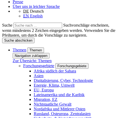
Presse
Über uns in leichter Sprache
DE
Deutsch
EN
English
Suche
Suchvorschläge erscheinen,
wenn mindestens 2 Zeichen eingegeben werden. Verwenden Sie die
Pfeiltasten, um durch die Vorschläge zu navigieren.
Suche abschicken
Themen
Themen
Navigation zuklappen
Zur Übersicht: Themen
Forschungsgebiete
Forschungsgebiete
Afrika südlich der Sahara
Asien
Digitalisierung, Cyber, Technologie
Energie, Klima, Umwelt
EU, Europa
Lateinamerika und die Karibik
Migration, EZ
Nichtstaatliche Gewalt
Nordafrika und Mittlerer Osten
Russland, Osteuropa, Zentralasien