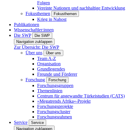
Folgen
Vereinte Nationen und nachhaltige Entwicklung
Fokusthemen
Fokusthemen
Krieg in Nahost
Publikationen
Wissenschaftler:innen
Die SWP
Die SWP
Navigation zuklappen
Zur Übersicht: Die SWP
Über uns
Über uns
Team A-Z
Organisation
Grundlegendes
Freunde und Förderer
Forschung
Forschung
Forschungsgruppen
Themenlinien
Centrum für angewandte Türkeistudien (CATS)
»Megatrends Afrika«-Projekt
Forschungsprojekte
Forschungscluster
Forschungsrahmen
Service
Service
Navigation zuklappen