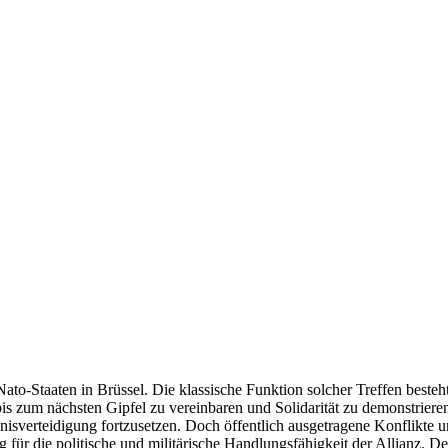
ato-Staaten in Brüssel. Die klassische Funktion solcher Treffen besteht
ne bis zum nächsten Gipfel zu vereinbaren und Solidarität zu demonstri
sverteidigung fortzusetzen. Doch öffentlich ausgetragene Konflikte un
ung für die politische und militärische Handlungsfähigkeit der Allianz