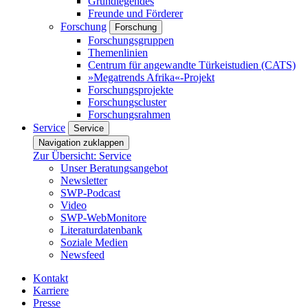
Grundlegendes
Freunde und Förderer
Forschung
Forschung
Forschungsgruppen
Themenlinien
Centrum für angewandte Türkeistudien (CATS)
»Megatrends Afrika«-Projekt
Forschungsprojekte
Forschungscluster
Forschungsrahmen
Service
Service
Navigation zuklappen
Zur Übersicht: Service
Unser Beratungsangebot
Newsletter
SWP-Podcast
Video
SWP-WebMonitore
Literaturdatenbank
Soziale Medien
Newsfeed
Kontakt
Karriere
Presse