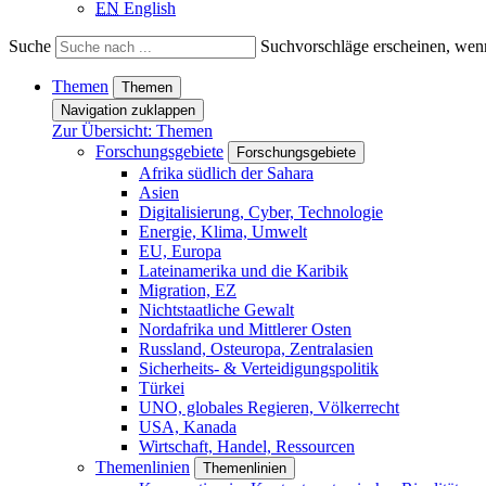
EN
English
Suche
Suchvorschläge erscheinen, wenn
Themen
Themen
Navigation zuklappen
Zur Übersicht: Themen
Forschungsgebiete
Forschungsgebiete
Afrika südlich der Sahara
Asien
Digitalisierung, Cyber, Technologie
Energie, Klima, Umwelt
EU, Europa
Lateinamerika und die Karibik
Migration, EZ
Nichtstaatliche Gewalt
Nordafrika und Mittlerer Osten
Russland, Osteuropa, Zentralasien
Sicherheits- & Verteidigungspolitik
Türkei
UNO, globales Regieren, Völkerrecht
USA, Kanada
Wirtschaft, Handel, Ressourcen
Themenlinien
Themenlinien