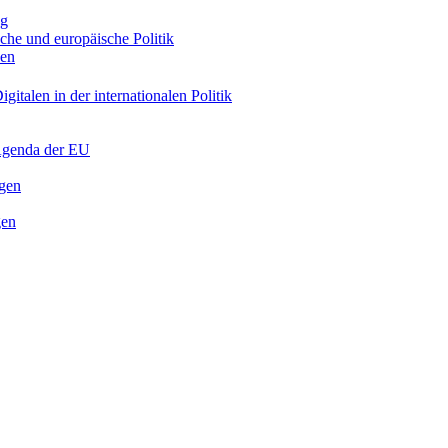
ng
sche und europäische Politik
nen
gitalen in der internationalen Politik
 Agenda der EU
ngen
gen