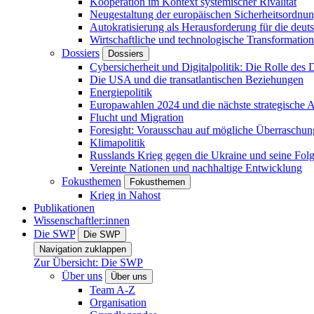
Kooperation im Kontext systemischer Rivalität
Neugestaltung der europäischen Sicherheitsordnu
Autokratisierung als Herausforderung für die deut
Wirtschaftliche und technologische Transformatio
Dossiers
Dossiers
Cybersicherheit und Digitalpolitik: Die Rolle des Di
Die USA und die transatlantischen Beziehungen
Energiepolitik
Europawahlen 2024 und die nächste strategische
Flucht und Migration
Foresight: Vorausschau auf mögliche Überraschu
Klimapolitik
Russlands Krieg gegen die Ukraine und seine Fol
Vereinte Nationen und nachhaltige Entwicklung
Fokusthemen
Fokusthemen
Krieg in Nahost
Publikationen
Wissenschaftler:innen
Die SWP
Die SWP
Navigation zuklappen
Zur Übersicht: Die SWP
Über uns
Über uns
Team A-Z
Organisation