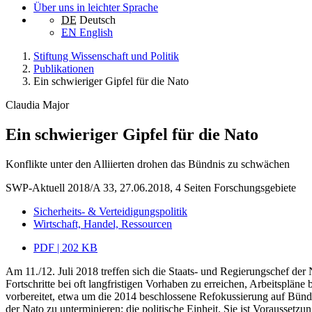
Über uns in leichter Sprache
DE
Deutsch
EN
English
Stiftung Wissenschaft und Politik
Publikationen
Ein schwieriger Gipfel für die Nato
Claudia Major
Ein schwieriger Gipfel für die Nato
Konflikte unter den Alliierten drohen das Bündnis zu schwächen
SWP-Aktuell 2018/A 33, 27.06.2018, 4 Seiten
Forschungsgebiete
Sicherheits- & Verteidigungspolitik
Wirtschaft, Handel, Ressourcen
PDF | 202 KB
Am 11./12. Juli 2018 treffen sich die Staats- und Regierungschef der N
Fortschritte bei oft langfristigen Vorhaben zu erreichen, Arbeitsplä
vorbereitet, etwa um die 2014 beschlossene Refokussierung auf Bündni
der Nato zu unterminieren: die politische Einheit. Sie ist Voraussetz