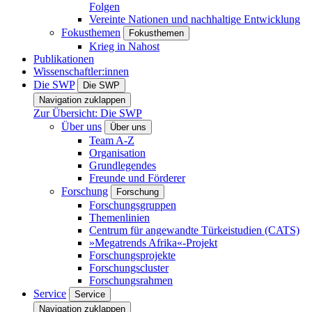
Folgen
Vereinte Nationen und nachhaltige Entwicklung
Fokusthemen
Fokusthemen
Krieg in Nahost
Publikationen
Wissenschaftler:innen
Die SWP
Die SWP
Navigation zuklappen
Zur Übersicht: Die SWP
Über uns
Über uns
Team A-Z
Organisation
Grundlegendes
Freunde und Förderer
Forschung
Forschung
Forschungsgruppen
Themenlinien
Centrum für angewandte Türkeistudien (CATS)
»Megatrends Afrika«-Projekt
Forschungsprojekte
Forschungscluster
Forschungsrahmen
Service
Service
Navigation zuklappen