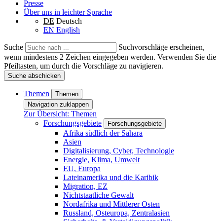
Presse
Über uns in leichter Sprache
DE
Deutsch
EN
English
Suche
Suchvorschläge erscheinen,
wenn mindestens 2 Zeichen eingegeben werden. Verwenden Sie die
Pfeiltasten, um durch die Vorschläge zu navigieren.
Suche abschicken
Themen
Themen
Navigation zuklappen
Zur Übersicht: Themen
Forschungsgebiete
Forschungsgebiete
Afrika südlich der Sahara
Asien
Digitalisierung, Cyber, Technologie
Energie, Klima, Umwelt
EU, Europa
Lateinamerika und die Karibik
Migration, EZ
Nichtstaatliche Gewalt
Nordafrika und Mittlerer Osten
Russland, Osteuropa, Zentralasien