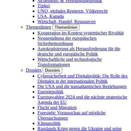
Sicherheits- & Verteidigungspolitik
Türkei
UNO, globales Regieren, Völkerrecht
USA, Kanada
Wirtschaft, Handel, Ressourcen
Themenlinien
Themenlinien
Kooperation im Kontext systemischer Rivalität
Neugestaltung der europäischen
Sicherheitsordnung
Autokratisierung als Herausforderung für die
deutsche und europäische Politik
Wirtschaftliche und technologische
Transformationen
Dossiers
Dossiers
Cybersicherheit und Digitalpolitik: Die Rolle des
Digitalen in der internationalen Politik
Die USA und die transatlantischen Beziehungen
Energiepolitik
Europawahlen 2024 und die nächste strategische
Agenda der EU
Flucht und Migration
Foresight: Vorausschau auf mögliche
Überraschungen
Klimapolitik
Russlands Krieg gegen die Ukraine und seine