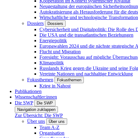
Kooperation im Kontext systemischer Rivalität
Neugestaltung der europäischen Sicherheitsordnu
Autokratisierung als Herausforderung für die deut
Wirtschaftliche und technologische Transformatio
Dossiers
Dossiers
Cybersicherheit und Digitalpolitik: Die Rolle des Di
Die USA und die transatlantischen Beziehungen
Energiepolitik
Europawahlen 2024 und die nächste strategische
Flucht und Migration
Foresight: Vorausschau auf mögliche Überraschu
Klimapolitik
Russlands Krieg gegen die Ukraine und seine Fol
Vereinte Nationen und nachhaltige Entwicklung
Fokusthemen
Fokusthemen
Krieg in Nahost
Publikationen
Wissenschaftler:innen
Die SWP
Die SWP
Navigation zuklappen
Zur Übersicht: Die SWP
Über uns
Über uns
Team A-Z
Organisation