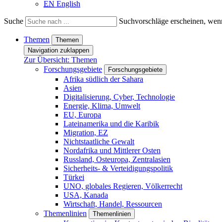
EN
English
Suche
Suchvorschläge erscheinen, wenn
Themen
Themen
Navigation zuklappen
Zur Übersicht: Themen
Forschungsgebiete
Forschungsgebiete
Afrika südlich der Sahara
Asien
Digitalisierung, Cyber, Technologie
Energie, Klima, Umwelt
EU, Europa
Lateinamerika und die Karibik
Migration, EZ
Nichtstaatliche Gewalt
Nordafrika und Mittlerer Osten
Russland, Osteuropa, Zentralasien
Sicherheits- & Verteidigungspolitik
Türkei
UNO, globales Regieren, Völkerrecht
USA, Kanada
Wirtschaft, Handel, Ressourcen
Themenlinien
Themenlinien