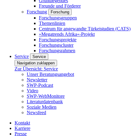
Grundlegendes
Freunde und Förderer
Forschung
Forschung
Forschungsgruppen
Themenlinien
Centrum für angewandte Türkeistudien (CATS)
»Megatrends Afrika«-Projekt
Forschungsprojekte
Forschungscluster
Forschungsrahmen
Service
Service
Navigation zuklappen
Zur Übersicht: Service
Unser Beratungsangebot
Newsletter
SWP-Podcast
Video
SWP-WebMonitore
Literaturdatenbank
Soziale Medien
Newsfeed
Kontakt
Karriere
Presse