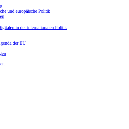
ng
sche und europäische Politik
nen
gitalen in der internationalen Politik
 Agenda der EU
ngen
gen