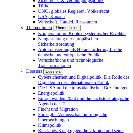
Sicherheits- & Verteidigungspolitik
Türkei
UNO, globales Regieren, Völkerrecht
USA, Kanada
Wirtschaft, Handel, Ressourcen
Themenlinien
Themenlinien
Kooperation im Kontext systemischer Rivalität
Neugestaltung der europäischen
Sicherheitsordnung
Autokratisierung als Herausforderung für die
deutsche und europäische Politik
Wirtschaftliche und technologische
Transformationen
Dossiers
Dossiers
Cybersicherheit und Digitalpolitik: Die Rolle des
Digitalen in der internationalen Politik
Die USA und die transatlantischen Beziehungen
Energiepolitik
Europawahlen 2024 und die nächste strategische
Agenda der EU
Flucht und Migration
Foresight: Vorausschau auf mögliche
Überraschungen
Klimapolitik
Russlands Krieg gegen die Ukraine und seine