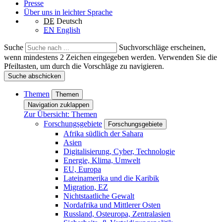
Presse
Über uns in leichter Sprache
DE
Deutsch
EN
English
Suche
Suchvorschläge erscheinen,
wenn mindestens 2 Zeichen eingegeben werden. Verwenden Sie die
Pfeiltasten, um durch die Vorschläge zu navigieren.
Suche abschicken
Themen
Themen
Navigation zuklappen
Zur Übersicht: Themen
Forschungsgebiete
Forschungsgebiete
Afrika südlich der Sahara
Asien
Digitalisierung, Cyber, Technologie
Energie, Klima, Umwelt
EU, Europa
Lateinamerika und die Karibik
Migration, EZ
Nichtstaatliche Gewalt
Nordafrika und Mittlerer Osten
Russland, Osteuropa, Zentralasien