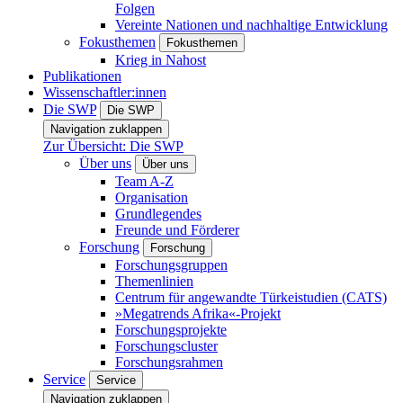
Folgen
Vereinte Nationen und nachhaltige Entwicklung
Fokusthemen
Fokusthemen
Krieg in Nahost
Publikationen
Wissenschaftler:innen
Die SWP
Die SWP
Navigation zuklappen
Zur Übersicht: Die SWP
Über uns
Über uns
Team A-Z
Organisation
Grundlegendes
Freunde und Förderer
Forschung
Forschung
Forschungsgruppen
Themenlinien
Centrum für angewandte Türkeistudien (CATS)
»Megatrends Afrika«-Projekt
Forschungsprojekte
Forschungscluster
Forschungsrahmen
Service
Service
Navigation zuklappen