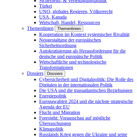
Sicherheits- & Verteidigungspolitik
Türkei
UNO, globales Regieren, Völkerrecht
USA, Kanada
Wirtschaft, Handel, Ressourcen
Themenlinien
Themenlinien
Kooperation im Kontext systemischer Rivalität
Neugestaltung der europäischen
Sicherheitsordnung
Autokratisierung als Herausforderung für die
deutsche und europäische Politik
Wirtschaftliche und technologische
Transformationen
Dossiers
Dossiers
Cybersicherheit und Digitalpolitik: Die Rolle des
Digitalen in der internationalen Politik
Die USA und die transatlantischen Beziehungen
Energiepolitik
Europawahlen 2024 und die nächste strategische
Agenda der EU
Flucht und Migration
Foresight: Vorausschau auf mögliche
Überraschungen
Klimapolitik
Russlands Krieg gegen die Ukraine und seine