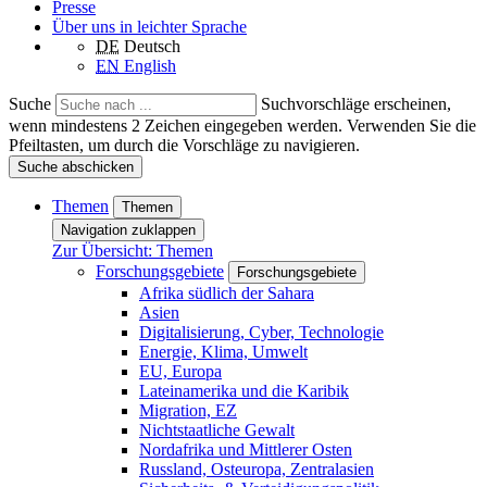
Presse
Über uns in leichter Sprache
DE
Deutsch
EN
English
Suche
Suchvorschläge erscheinen,
wenn mindestens 2 Zeichen eingegeben werden. Verwenden Sie die
Pfeiltasten, um durch die Vorschläge zu navigieren.
Suche abschicken
Themen
Themen
Navigation zuklappen
Zur Übersicht: Themen
Forschungsgebiete
Forschungsgebiete
Afrika südlich der Sahara
Asien
Digitalisierung, Cyber, Technologie
Energie, Klima, Umwelt
EU, Europa
Lateinamerika und die Karibik
Migration, EZ
Nichtstaatliche Gewalt
Nordafrika und Mittlerer Osten
Russland, Osteuropa, Zentralasien