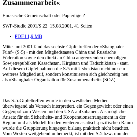
Zusammenarbeit«
Eurasische Gemeinschaft oder Papiertiger?
SWP-Studie 2001/S 22, 15.08.2001, 41 Seiten
PDF | 1,9 MB
Mitte Juni 2001 fand das sechste Gipfeltreffen der »Shanghaier
Fünf« (S-5) - mit den Mitgliedstaaten China und Russische
Föderation sowie den direkt an China angrenzenden ehemaligen
Sowjetrepubliken Kasachstan, Kirgistan und Tadschikistan - statt.
Auf diesem Gipfel nahmen die S-5 mit Usbekistan nicht nur ein
weiteres Mitglied auf, sondern konstituierten sich gleichzeitig neu
als »Shanghaier Organisation für Zusammenarbeit« (SOZ).
Das S-5-Gipfeltreffen wurde in den westlichen Medien
überwiegend als Versuch interpretiert, ein Gegengewicht oder einen
Gegenpol zum Westen und den USA aufzubauen. Als möglicher
Ansatz für ein Sicherheits- und Kooperationsarrangement in der
Region und als Modell für den weiteren asiatisch-pazifischen Raum
wurde die Gruppierung hingegen bislang praktisch nicht beachtet.
Vom Westen weit­gehend unbemerkt, ist mit den S-5 bzw. nun der