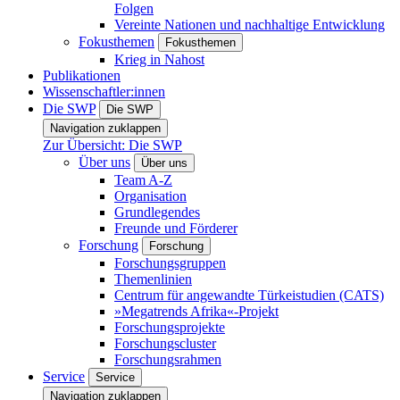
Folgen
Vereinte Nationen und nachhaltige Entwicklung
Fokusthemen
Fokusthemen
Krieg in Nahost
Publikationen
Wissenschaftler:innen
Die SWP
Die SWP
Navigation zuklappen
Zur Übersicht: Die SWP
Über uns
Über uns
Team A-Z
Organisation
Grundlegendes
Freunde und Förderer
Forschung
Forschung
Forschungsgruppen
Themenlinien
Centrum für angewandte Türkeistudien (CATS)
»Megatrends Afrika«-Projekt
Forschungsprojekte
Forschungscluster
Forschungsrahmen
Service
Service
Navigation zuklappen