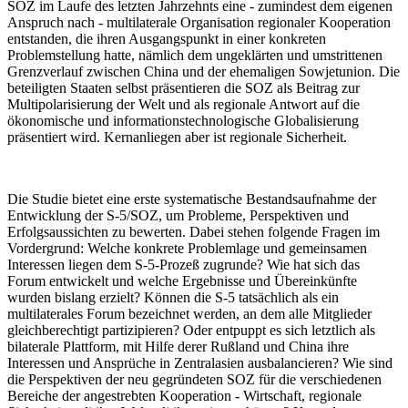
SOZ im Laufe des letzten Jahrzehnts eine - zumindest dem eigenen
Anspruch nach - multilaterale Organisation regionaler Kooperation
entstanden, die ihren Aus­gangspunkt in einer konkreten
Problemstellung hatte, nämlich dem ungeklärten und umstrittenen
Grenzverlauf zwischen China und der ehemaligen Sowjetunion. Die
beteiligten Staaten selbst präsentieren die SOZ als Beitrag zur
Multipolarisierung der Welt und als regionale Antwort auf die
ökonomische und informationstechnologische Globalisierung
präsentiert wird. Kernanliegen aber ist regionale Sicherheit.
Die Studie bietet eine erste systematische Bestandsaufnahme der
Entwicklung der S-5/SOZ, um Probleme, Perspektiven und
Erfolgsaussichten zu bewerten. Dabei stehen folgende Fragen im
Vordergrund: Welche konkrete Problemlage und gemeinsamen
Interessen liegen dem S-5-Prozeß zugrunde? Wie hat sich das
Forum entwickelt und welche Ergebnisse und Übereinkünfte
wurden bislang erzielt? Können die S-5 tatsächlich als ein
multilaterales Forum bezeichnet werden, an dem alle Mitglieder
gleichberechtigt partizipieren? Oder entpuppt es sich letztlich als
bilaterale Plattform, mit Hilfe derer Rußland und China ihre
Interessen und Ansprüche in Zentralasien ausbalancieren? Wie sind
die Perspektiven der neu gegründeten SOZ für die verschiedenen
Bereiche der angestrebten Kooperation - Wirtschaft, regionale