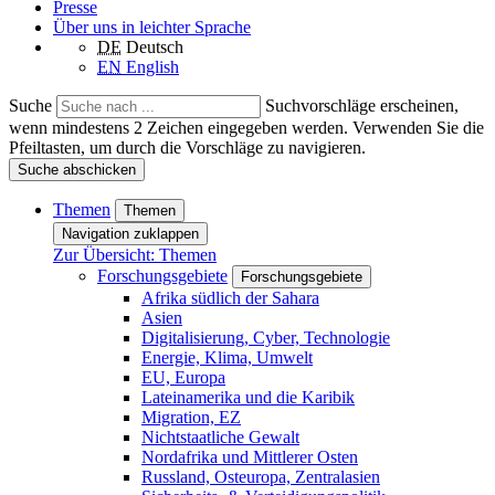
Presse
Über uns in leichter Sprache
DE
Deutsch
EN
English
Suche
Suchvorschläge erscheinen,
wenn mindestens 2 Zeichen eingegeben werden. Verwenden Sie die
Pfeiltasten, um durch die Vorschläge zu navigieren.
Suche abschicken
Themen
Themen
Navigation zuklappen
Zur Übersicht: Themen
Forschungsgebiete
Forschungsgebiete
Afrika südlich der Sahara
Asien
Digitalisierung, Cyber, Technologie
Energie, Klima, Umwelt
EU, Europa
Lateinamerika und die Karibik
Migration, EZ
Nichtstaatliche Gewalt
Nordafrika und Mittlerer Osten
Russland, Osteuropa, Zentralasien