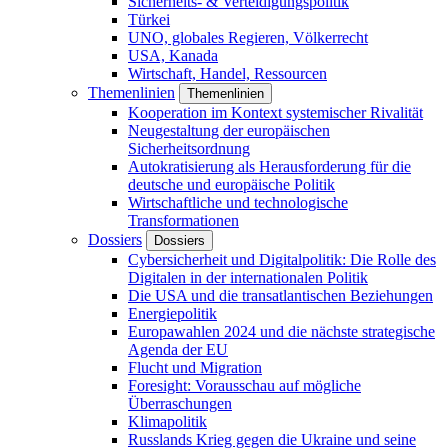
Sicherheits- & Verteidigungspolitik
Türkei
UNO, globales Regieren, Völkerrecht
USA, Kanada
Wirtschaft, Handel, Ressourcen
Themenlinien
Themenlinien
Kooperation im Kontext systemischer Rivalität
Neugestaltung der europäischen
Sicherheitsordnung
Autokratisierung als Herausforderung für die
deutsche und europäische Politik
Wirtschaftliche und technologische
Transformationen
Dossiers
Dossiers
Cybersicherheit und Digitalpolitik: Die Rolle des
Digitalen in der internationalen Politik
Die USA und die transatlantischen Beziehungen
Energiepolitik
Europawahlen 2024 und die nächste strategische
Agenda der EU
Flucht und Migration
Foresight: Vorausschau auf mögliche
Überraschungen
Klimapolitik
Russlands Krieg gegen die Ukraine und seine