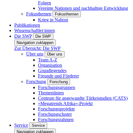
Folgen
Vereinte Nationen und nachhaltige Entwicklung
Fokusthemen
Fokusthemen
Krieg in Nahost
Publikationen
Wissenschaftler:innen
Die SWP
Die SWP
Navigation zuklappen
Zur Übersicht: Die SWP
Über uns
Über uns
Team A-Z
Organisation
Grundlegendes
Freunde und Förderer
Forschung
Forschung
Forschungsgruppen
Themenlinien
Centrum für angewandte Türkeistudien (CATS)
»Megatrends Afrika«-Projekt
Forschungsprojekte
Forschungscluster
Forschungsrahmen
Service
Service
Navigation zuklappen