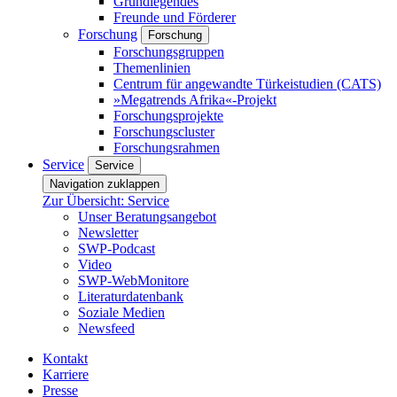
Grundlegendes
Freunde und Förderer
Forschung
Forschung
Forschungsgruppen
Themenlinien
Centrum für angewandte Türkeistudien (CATS)
»Megatrends Afrika«-Projekt
Forschungsprojekte
Forschungscluster
Forschungsrahmen
Service
Service
Navigation zuklappen
Zur Übersicht: Service
Unser Beratungsangebot
Newsletter
SWP-Podcast
Video
SWP-WebMonitore
Literaturdatenbank
Soziale Medien
Newsfeed
Kontakt
Karriere
Presse