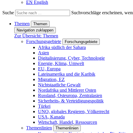
EN
English
Suche
Suchvorschläge erscheinen, wenn
Themen
Themen
Navigation zuklappen
Zur Übersicht: Themen
Forschungsgebiete
Forschungsgebiete
Afrika südlich der Sahara
Asien
Digitalisierung, Cyber, Technologie
Energie, Klima, Umwelt
EU, Europa
Lateinamerika und die Karibik
Migration, EZ
Nichtstaatliche Gewalt
Nordafrika und Mittlerer Osten
Russland, Osteuropa, Zentralasien
Sicherheits- & Verteidigungspolitik
Türkei
UNO, globales Regieren, Völkerrecht
USA, Kanada
Wirtschaft, Handel, Ressourcen
Themenlinien
Themenlinien