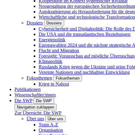
Kooperation im Kontext systemischer Rivalität
Neugestaltung der europäischen Sicherheitsordnu
Autokratisierung als Herausforderung für die deut
Wirtschaftliche und technologische Transformatio
Dossiers
Dossiers
Cybersicherheit und Digitalpolitik: Die Rolle des Di
Die USA und die transatlantischen Beziehungen
Energiepolitik
Europawahlen 2024 und die nächste strategische
Flucht und Migration
Foresight: Vorausschau auf mögliche Überraschu
Klimapolitik
Russlands Krieg gegen die Ukraine und seine Fol
Vereinte Nationen und nachhaltige Entwicklung
Fokusthemen
Fokusthemen
Krieg in Nahost
Publikationen
Wissenschaftler:innen
Die SWP
Die SWP
Navigation zuklappen
Zur Übersicht: Die SWP
Über uns
Über uns
Team A-Z
Organisation