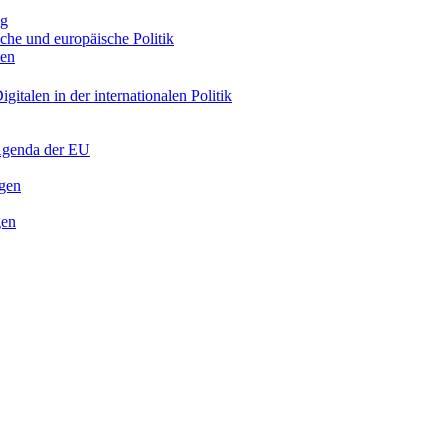
ng
sche und europäische Politik
nen
gitalen in der internationalen Politik
 Agenda der EU
ngen
gen