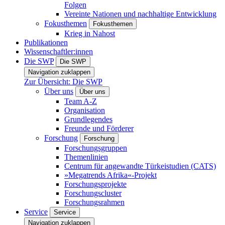
Folgen
Vereinte Nationen und nachhaltige Entwicklung
Fokusthemen
Fokusthemen
Krieg in Nahost
Publikationen
Wissenschaftler:innen
Die SWP
Die SWP
Navigation zuklappen
Zur Übersicht: Die SWP
Über uns
Über uns
Team A-Z
Organisation
Grundlegendes
Freunde und Förderer
Forschung
Forschung
Forschungsgruppen
Themenlinien
Centrum für angewandte Türkeistudien (CATS)
»Megatrends Afrika«-Projekt
Forschungsprojekte
Forschungscluster
Forschungsrahmen
Service
Service
Navigation zuklappen