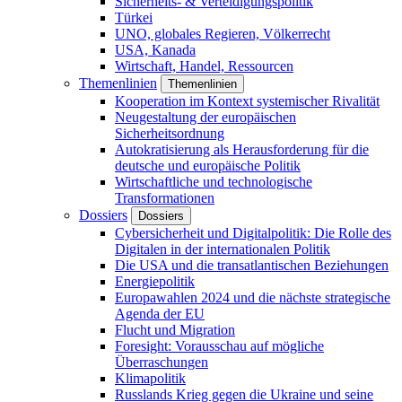
Sicherheits- & Verteidigungspolitik
Türkei
UNO, globales Regieren, Völkerrecht
USA, Kanada
Wirtschaft, Handel, Ressourcen
Themenlinien
Themenlinien
Kooperation im Kontext systemischer Rivalität
Neugestaltung der europäischen
Sicherheitsordnung
Autokratisierung als Herausforderung für die
deutsche und europäische Politik
Wirtschaftliche und technologische
Transformationen
Dossiers
Dossiers
Cybersicherheit und Digitalpolitik: Die Rolle des
Digitalen in der internationalen Politik
Die USA und die transatlantischen Beziehungen
Energiepolitik
Europawahlen 2024 und die nächste strategische
Agenda der EU
Flucht und Migration
Foresight: Vorausschau auf mögliche
Überraschungen
Klimapolitik
Russlands Krieg gegen die Ukraine und seine