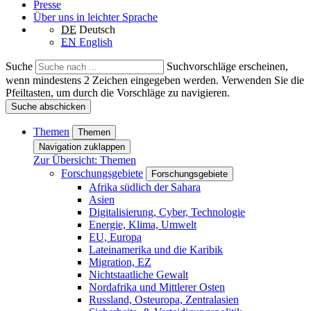
Presse
Über uns in leichter Sprache
DE
Deutsch
EN
English
Suche
Suchvorschläge erscheinen,
wenn mindestens 2 Zeichen eingegeben werden. Verwenden Sie die
Pfeiltasten, um durch die Vorschläge zu navigieren.
Suche abschicken
Themen
Themen
Navigation zuklappen
Zur Übersicht: Themen
Forschungsgebiete
Forschungsgebiete
Afrika südlich der Sahara
Asien
Digitalisierung, Cyber, Technologie
Energie, Klima, Umwelt
EU, Europa
Lateinamerika und die Karibik
Migration, EZ
Nichtstaatliche Gewalt
Nordafrika und Mittlerer Osten
Russland, Osteuropa, Zentralasien