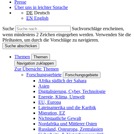
Presse
Über uns in leichter Sprache
DE
Deutsch
EN
English
Suche
Suchvorschläge erscheinen,
wenn mindestens 2 Zeichen eingegeben werden. Verwenden Sie die
Pfeiltasten, um durch die Vorschläge zu navigieren.
Suche abschicken
Themen
Themen
Navigation zuklappen
Zur Übersicht: Themen
Forschungsgebiete
Forschungsgebiete
Afrika südlich der Sahara
Asien
Digitalisierung, Cyber, Technologie
Energie, Klima, Umwelt
EU, Europa
Lateinamerika und die Karibik
Migration, EZ
Nichtstaatliche Gewalt
Nordafrika und Mittlerer Osten
Russland, Osteuropa, Zentralasien