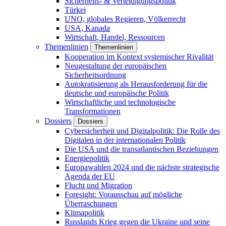
Sicherheits- & Verteidigungspolitik
Türkei
UNO, globales Regieren, Völkerrecht
USA, Kanada
Wirtschaft, Handel, Ressourcen
Themenlinien
Themenlinien
Kooperation im Kontext systemischer Rivalität
Neugestaltung der europäischen
Sicherheitsordnung
Autokratisierung als Herausforderung für die
deutsche und europäische Politik
Wirtschaftliche und technologische
Transformationen
Dossiers
Dossiers
Cybersicherheit und Digitalpolitik: Die Rolle des
Digitalen in der internationalen Politik
Die USA und die transatlantischen Beziehungen
Energiepolitik
Europawahlen 2024 und die nächste strategische
Agenda der EU
Flucht und Migration
Foresight: Vorausschau auf mögliche
Überraschungen
Klimapolitik
Russlands Krieg gegen die Ukraine und seine