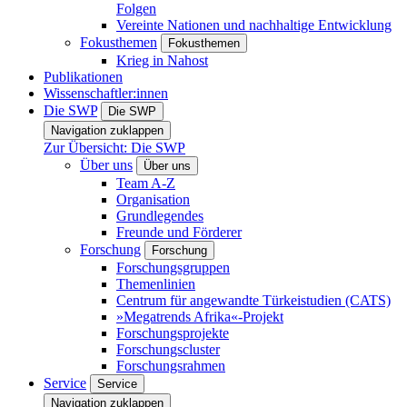
Folgen
Vereinte Nationen und nachhaltige Entwicklung
Fokusthemen
Fokusthemen
Krieg in Nahost
Publikationen
Wissenschaftler:innen
Die SWP
Die SWP
Navigation zuklappen
Zur Übersicht: Die SWP
Über uns
Über uns
Team A-Z
Organisation
Grundlegendes
Freunde und Förderer
Forschung
Forschung
Forschungsgruppen
Themenlinien
Centrum für angewandte Türkeistudien (CATS)
»Megatrends Afrika«-Projekt
Forschungsprojekte
Forschungscluster
Forschungsrahmen
Service
Service
Navigation zuklappen