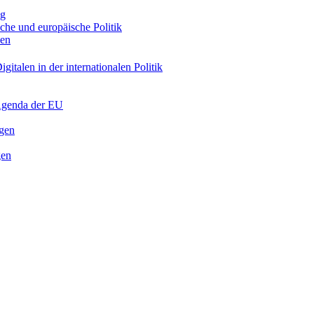
ng
sche und europäische Politik
nen
gitalen in der internationalen Politik
 Agenda der EU
ngen
gen