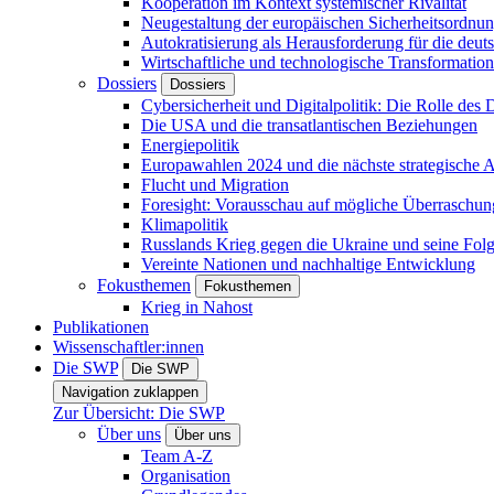
Kooperation im Kontext systemischer Rivalität
Neugestaltung der europäischen Sicherheitsordnu
Autokratisierung als Herausforderung für die deut
Wirtschaftliche und technologische Transformatio
Dossiers
Dossiers
Cybersicherheit und Digitalpolitik: Die Rolle des Di
Die USA und die transatlantischen Beziehungen
Energiepolitik
Europawahlen 2024 und die nächste strategische
Flucht und Migration
Foresight: Vorausschau auf mögliche Überraschu
Klimapolitik
Russlands Krieg gegen die Ukraine und seine Fol
Vereinte Nationen und nachhaltige Entwicklung
Fokusthemen
Fokusthemen
Krieg in Nahost
Publikationen
Wissenschaftler:innen
Die SWP
Die SWP
Navigation zuklappen
Zur Übersicht: Die SWP
Über uns
Über uns
Team A-Z
Organisation