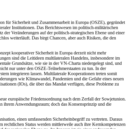
tion für Sicherheit und Zu­sammenarbeit in Europa (OSZE), gegründet
raler Institutionen. Das Berichtswesen im politisch-militärischen
 der Veränderungen auf der politisch-strategischen Ebene und einer
chlos weiterläuft. Das birgt Chancen, aber auch Risiken, die den
zept kooperativer Sicherheit in Europa derzeit nicht mehr
ungen sind die Leitideen multilateralen Handelns, insbesondere im
entale Grundsätze, wie sie in der VN-Charta niedergelegt sind, und
nicht nur unter den OSZE-Teilnehmer­staaten zu tun. In der
tem integrieren lassen. Multilaterale Koopera­tionen treten somit
forderungen wie Klimawandel, Pandemien und die Gefahr eines neuen
nisationen (IOs), die über das Mandat verfügen, diese Probleme zu
 neue europäische Friedensordnung nach dem Zerfall der Sowjetunion.
en in ihrem Anwendungsraum; doch das Konsensprinzip und die
sation, einen umfassenden Sicherheitsbegriff zu vertreten. Daraus
ihrem rechtlichen Status werden mittlerweile auch ihre Kernkompetenzen