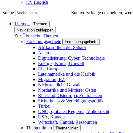
EN
English
Suche
Suchvorschläge erscheinen, wenn
Themen
Themen
Navigation zuklappen
Zur Übersicht: Themen
Forschungsgebiete
Forschungsgebiete
Afrika südlich der Sahara
Asien
Digitalisierung, Cyber, Technologie
Energie, Klima, Umwelt
EU, Europa
Lateinamerika und die Karibik
Migration, EZ
Nichtstaatliche Gewalt
Nordafrika und Mittlerer Osten
Russland, Osteuropa, Zentralasien
Sicherheits- & Verteidigungspolitik
Türkei
UNO, globales Regieren, Völkerrecht
USA, Kanada
Wirtschaft, Handel, Ressourcen
Themenlinien
Themenlinien