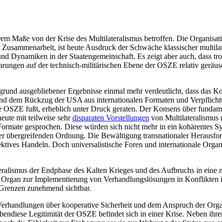
rem Maße von der Krise des Multilateralismus betroffen. Die Organisa
 Zusammenarbeit, ist heute Ausdruck der Schwäche klassischer multilate
 Dynamiken in der Staatengemeinschaft. Es zeigt aber auch, dass trotz
arungen auf der technisch-mili­tärischen Ebene der OSZE relativ geräus
rund ausgeblie­bener Ergebnisse einmal mehr verdeutlicht, dass das Kon
 und dem Rückzug der USA aus internationalen Formaten und Verpflich­t
die OSZE fußt, erheblich unter Druck geraten. Der Konsens über fundam
eute mit teil­weise sehr
disparaten Vorstellungen
von Multilateralis­mus 
r Formate gesprochen. Diese würden sich nicht mehr in ein kohärentes Sys
einer übergreifenden Ordnung. Die Bewältigung transnationaler Heraus
ektives Han­deln. Doch universalistische Foren und inter­nationale Orga
teralismus der Endphase des Kalten Krieges und des Auf­bruchs in eine
les Organ zur Implementierung von Verhandlungslösungen in Kon­flikt
 Grenzen zu­nehmend sichtbar.
rhandlungen über kooperative Sicherheit und dem An­spruch der Organi
ch ebendiese Legi­timität der OSZE befindet sich in einer Krise. Neben 