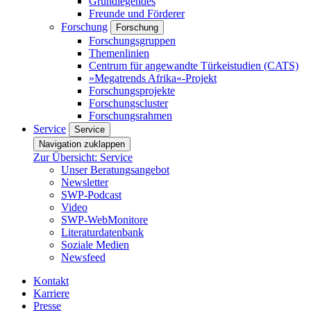
Grundlegendes
Freunde und Förderer
Forschung
Forschung
Forschungsgruppen
Themenlinien
Centrum für angewandte Türkeistudien (CATS)
»Megatrends Afrika«-Projekt
Forschungsprojekte
Forschungscluster
Forschungsrahmen
Service
Service
Navigation zuklappen
Zur Übersicht: Service
Unser Beratungsangebot
Newsletter
SWP-Podcast
Video
SWP-WebMonitore
Literaturdatenbank
Soziale Medien
Newsfeed
Kontakt
Karriere
Presse