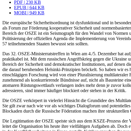
PDF | 230 KB
EPUB | 644 KB
MOBI | 949 KB
Die europäische Sicherheitsordnung ist dysfunktional und in besonde
als Forum zur Förderung kooperativer Sicher­heit und normenbasierter
Bereich der OSZE ist ein Seismograph für den Wandel von Normen und
Politisierung der offiziellen Agenda die Implementierung von Vereinb
57 teilnehmenden Staaten bewusst sein sollten.
Das 32. OSZE-Ministerratstreffen in Wien am 4./5. Dezember hat aufg
praktikabel ist. Mit dem russischen Angriffskrieg gegen die Ukraine
Bereich der Sicherheit und demokratischer Institutionen, auf denen 
die darauf beruhenden Helsinki-Prinzipien bröckelt. So haben wir es h
einschlägigen For­schung wird von einer Plura­lisierung multi­laterale
zunehmend als kon­kurrierende Bündnisse auf, nicht als Bau­steine 
atomaren Rüstungs­wettlaufs verlangen in­des mehr denn je zuvor koll
adres­sieren, sind immer häufiger blockiert oder stehen in der Kritik.
Die OSZE verkörpert in vielerlei Hinsicht die Grundidee des Multila
Sie gilt zwar nach wie vor als wichtiges Dialogforum und potentiel
Blockaden durch die Russische Föderation machen ihre strukturellen
Die Legitimation der OSZE speiste sich aus dem KSZE-Prozess der Ve
leitet die Organisation bis heute ihre viel­fälti­gen Aufgaben ab. Do