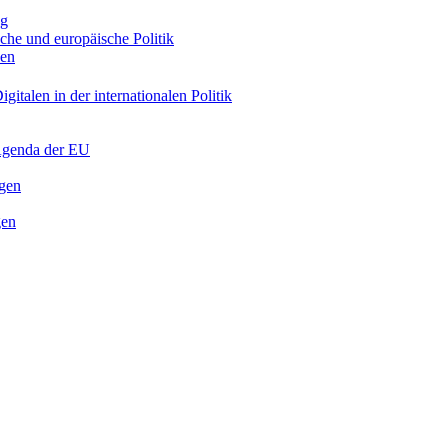
ng
sche und europäische Politik
nen
gitalen in der internationalen Politik
 Agenda der EU
ngen
gen