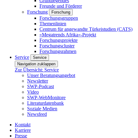
Grundlegendes
Freunde und Förderer
Forschung
Forschung
Forschungsgruppen
Themenlinien
Centrum für angewandte Türkeistudien (CATS)
»Megatrends Afrika«-Projekt
Forschungsprojekte
Forschungscluster
Forschungsrahmen
Service
Service
Navigation zuklappen
Zur Übersicht: Service
Unser Beratungsangebot
Newsletter
SWP-Podcast
Video
SWP-WebMonitore
Literaturdatenbank
Soziale Medien
Newsfeed
Kontakt
Karriere
Presse