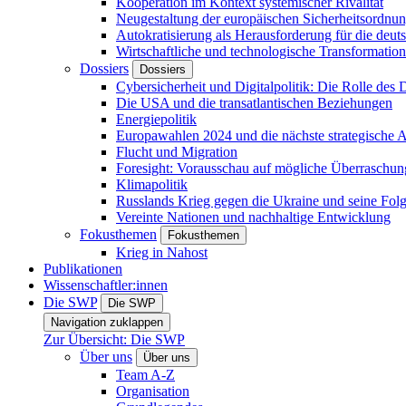
Kooperation im Kontext systemischer Rivalität
Neugestaltung der europäischen Sicherheitsordnu
Autokratisierung als Herausforderung für die deut
Wirtschaftliche und technologische Transformatio
Dossiers
Dossiers
Cybersicherheit und Digitalpolitik: Die Rolle des Di
Die USA und die transatlantischen Beziehungen
Energiepolitik
Europawahlen 2024 und die nächste strategische
Flucht und Migration
Foresight: Vorausschau auf mögliche Überraschu
Klimapolitik
Russlands Krieg gegen die Ukraine und seine Fol
Vereinte Nationen und nachhaltige Entwicklung
Fokusthemen
Fokusthemen
Krieg in Nahost
Publikationen
Wissenschaftler:innen
Die SWP
Die SWP
Navigation zuklappen
Zur Übersicht: Die SWP
Über uns
Über uns
Team A-Z
Organisation