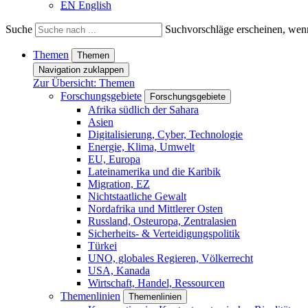
EN
English
Suche
Suchvorschläge erscheinen, wenn
Themen
Themen
Navigation zuklappen
Zur Übersicht: Themen
Forschungsgebiete
Forschungsgebiete
Afrika südlich der Sahara
Asien
Digitalisierung, Cyber, Technologie
Energie, Klima, Umwelt
EU, Europa
Lateinamerika und die Karibik
Migration, EZ
Nichtstaatliche Gewalt
Nordafrika und Mittlerer Osten
Russland, Osteuropa, Zentralasien
Sicherheits- & Verteidigungspolitik
Türkei
UNO, globales Regieren, Völkerrecht
USA, Kanada
Wirtschaft, Handel, Ressourcen
Themenlinien
Themenlinien