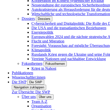
Kooperation im Kontext systemischer Rivalität
Neugestaltung der europäischen Sicherheitsordnu
Autokratisierung als Herausforderung für die deut
Wirtschaftliche und technologische Transformatio
Dossiers
Dossiers
Cybersicherheit und Digitalpolitik: Die Rolle des Di
Die USA und die transatlantischen Beziehungen
Energiepolitik
Europawahlen 2024 und die nächste strategische
Flucht und Migration
Foresight: Vorausschau auf mögliche Überraschu
Klimapolitik
Russlands Krieg gegen die Ukraine und seine Fol
Vereinte Nationen und nachhaltige Entwicklung
Fokusthemen
Fokusthemen
Krieg in Nahost
Publikationen
Wissenschaftler:innen
Die SWP
Die SWP
Navigation zuklappen
Zur Übersicht: Die SWP
Über uns
Über uns
Team A-Z
Organisation