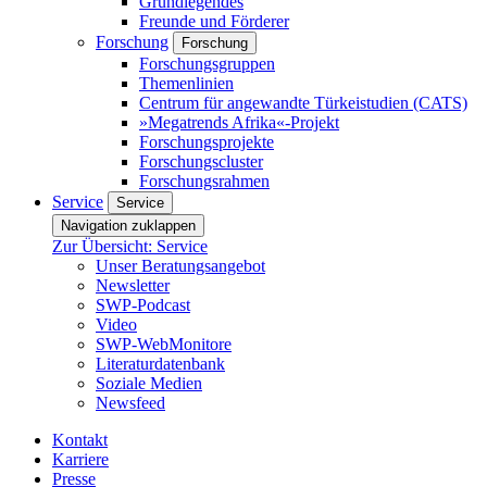
Grundlegendes
Freunde und Förderer
Forschung
Forschung
Forschungsgruppen
Themenlinien
Centrum für angewandte Türkeistudien (CATS)
»Megatrends Afrika«-Projekt
Forschungsprojekte
Forschungscluster
Forschungsrahmen
Service
Service
Navigation zuklappen
Zur Übersicht: Service
Unser Beratungsangebot
Newsletter
SWP-Podcast
Video
SWP-WebMonitore
Literaturdatenbank
Soziale Medien
Newsfeed
Kontakt
Karriere
Presse