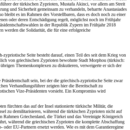
ührer der türkischen Zyprioten, Mustafa Akinci, vor allem am Streit
hrung und Sicherheit gemeinsam zu verhandeln, beharrte Anastasiades
so bleibt es im Rahmen des Vorstellbaren, dass es doch noch zu einer
nen oder deren Entschädigung regelt, möglichst noch im Frühjahr
räsidentschaftswahlen in der Republik Zypern im Frühjahr 2018
werden die Solidarität, die für eine erfolgreiche
-zypriotische Seite besteht darauf, einen Teil des seit dem Krieg von
eßlich von griechischen Zyprioten bewohnte Stadt Morphou (türkisch:
n übrigen Themenkomplexen zu diskutieren, verweigerte er sich der
äsidentschaft sein, bei der die griechisch-zypriotische Seite zwar
schen Verhandlungsführer zeigten hier die Bereitschaft zu
iotischen Vize-Präsidenten vorsieht. Ein Kompromiss wird
 fürchten das auf der Insel stationierte türkische Militär, die
sel zu demilitarisieren, während die türkischen Zyprioten nicht auf
sen Rahmen Griechenland, die Türkei und das Vereinigte Königreich
führt, während die griechischen Zyprioten die komplette Abschaffung
o- oder EU-Partnern ersetzt werden. Wie es mit dem Garantieregime