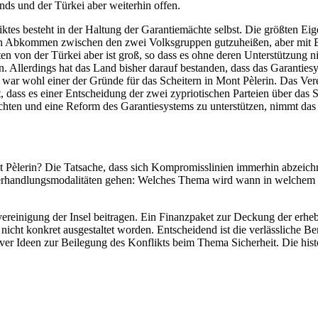
nds und der Türkei aber weiterhin offen.
es besteht in der Haltung der Garantiemächte selbst. Die größten Eige
, ein Abkommen zwischen den zwei Volksgruppen gutzuheißen, aber mit B
ten von der Türkei aber ist groß, so dass es ohne deren Unterstützung
. Allerdings hat das Land bisher darauf bestanden, dass das Garantiesy
 war wohl einer der Gründe für das Scheitern in Mont Pèlerin. Das Ver
ert, dass es einer Entscheidung der zwei zypriotischen Parteien über d
rzichten und eine Reform des Garantiesystems zu unterstützen, nimmt das
Pèlerin? Die Tatsache, dass sich Kompromisslinien immerhin abzeichn
Verhandlungsmodalitäten gehen: Welches Thema wird wann in welchem Kre
ervereinigung der Insel beitragen. Ein Finanzpaket zur Deckung der er
cht konkret ausgestaltet worden. Entscheidend ist die verlässliche Ber
iver Ideen zur Beilegung des Konflikts beim Thema Sicherheit. Die hist