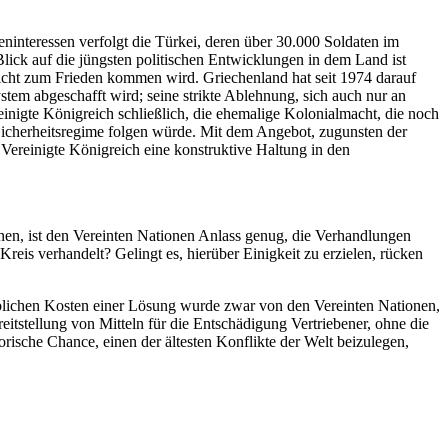
ninteressen verfolgt die Türkei, deren über 30.000 Soldaten im
lick auf die jüngsten politischen Entwicklungen in dem Land ist
 nicht zum Frieden kommen wird. Griechenland hat seit 1974 darauf
stem abgeschafft wird; seine strikte Ablehnung, sich auch nur an
einigte Königreich schließlich, die ehemalige Kolonialmacht, die noch
as Sicherheitsregime folgen würde. Mit dem Angebot, zugunsten der
 Vereinigte Königreich eine konstruktive Haltung in den
en, ist den Vereinten Nationen Anlass genug, die Verhandlungen
is verhandelt? Gelingt es, hierüber Einigkeit zu erzielen, rücken
heblichen Kosten einer Lösung wurde zwar von den Vereinten Nationen,
eitstellung von Mitteln für die Entschädigung Vertriebener, ohne die
orische Chance, einen der ältesten Konflikte der Welt beizulegen,