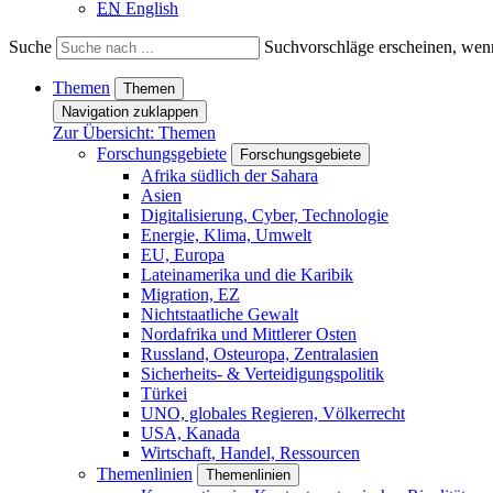
EN
English
Suche
Suchvorschläge erscheinen, wenn
Themen
Themen
Navigation zuklappen
Zur Übersicht: Themen
Forschungsgebiete
Forschungsgebiete
Afrika südlich der Sahara
Asien
Digitalisierung, Cyber, Technologie
Energie, Klima, Umwelt
EU, Europa
Lateinamerika und die Karibik
Migration, EZ
Nichtstaatliche Gewalt
Nordafrika und Mittlerer Osten
Russland, Osteuropa, Zentralasien
Sicherheits- & Verteidigungspolitik
Türkei
UNO, globales Regieren, Völkerrecht
USA, Kanada
Wirtschaft, Handel, Ressourcen
Themenlinien
Themenlinien