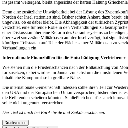
insgesamt weitergeht, bleibt angesichts der harten Haltung Griechenla
Denn eine zusätzliche Unwägbarkeit bei der Lösung des Zypernkonflikt
Norden der Insel stationiert sind. Bisher schien Ankara dazu bereit
ungewiss, ob es dabei bleibt. Die Abhängigkeit der türkischen Zyprio
verzichtet, eine führende Rolle in den Verhandlungen zu beanspruchen
einer Diskussion über eine Reform des Garantiesystems zu beteiligen,
über zwei souveräne Militärbasen auf der Insel verfügt, hat signalisi
künftigen Teilstaaten auf Teile der Fläche seiner Militärbasen zu ve
Verhandlungen ein.
Internationale Finanzhilfen für die Entschädigung Vertriebener
Wie stehen nun die Friedenschancen nach der Enttäuschung von Mont 
fortzusetzen; dabei wird es im Januar zunächst um die umstrittenen 
inhaltliche Kompromisse in greifbare Nähe.
Die internationale Gemeinschaft indessen sollte ihren Teil zur Wied
den USA und der Europäischen Union versprochen, bisher aber ist es ni
die Referenden scheitern könnten. Schließlich bedarf es auch innovat
sollte nicht ungenutzt verstreichen.
Der Text ist auch bei
EurActiv.de und
Zeit.de erschienen.
Druckversion