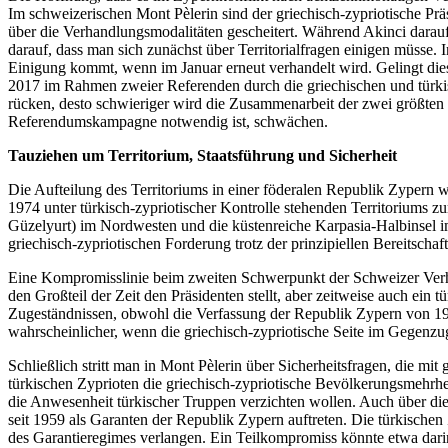
Im schweizerischen Mont Pèlerin sind der griechisch-zypriotische Prä
über die Verhandlungsmodalitäten gescheitert. Während Akinci darauf
darauf, dass man sich zunächst über Territorialfragen einigen müsse.
Einigung kommt, wenn im Januar erneut verhandelt wird. Gelingt die
2017 im Rahmen zweier Referenden durch die griechischen und türkisc
rücken, desto schwieriger wird die Zusammenarbeit der zwei größten P
Referendumskampagne notwendig ist, schwächen.
Tauziehen um Territorium, Staatsführung und Sicherheit
Die Aufteilung des Territoriums in einer föderalen Republik Zypern wa
1974 unter türkisch-zypriotischer Kontrolle stehenden Territoriums z
Güzelyurt) im Nordwesten und die küstenreiche Karpasia-Halbinsel im
griechisch-zypriotischen Forderung trotz der prinzipiellen Bereitschaf
Eine Kompromisslinie beim zweiten Schwerpunkt der Schweizer Verhand
den Großteil der Zeit den Präsidenten stellt, aber zeitweise auch ein 
Zugeständnissen, obwohl die Verfassung der Republik Zypern von 195
wahrscheinlicher, wenn die griechisch-zypriotische Seite im Gegenzug
Schließlich stritt man in Mont Pèlerin über Sicherheitsfragen, die mit
türkischen Zyprioten die griechisch-zypriotische Bevölkerungsmehrheit
die Anwesenheit türkischer Truppen verzichten wollen. Auch über die
seit 1959 als Garanten der Republik Zypern auftreten. Die türkischen
des Garantieregimes verlangen. Ein Teilkompromiss könnte etwa dari