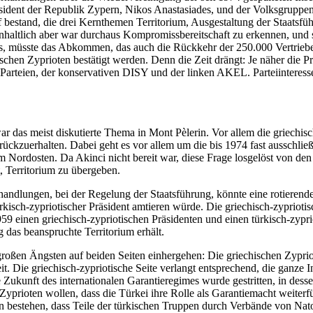
sident der Republik Zypern, Nikos Anastasiades, und der Volksgruppenf
 bestand, die drei Kernthemen Territorium, Ausgestaltung der Staatsfü
 Inhaltlich aber war durchaus Kompromissbereitschaft zu erkennen, und 
s, müsste das Abkommen, das auch die Rückkehr der 250.000 Vertriebe
hen Zyprioten bestätigt werden. Denn die Zeit drängt: Je näher die P
arteien, der konservativen DISY und der linken AKEL. Parteiinteressen 
r das meist diskutierte Thema in Mont Pèlerin. Vor allem die griechisch
urückzuerhalten. Dabei geht es vor allem um die bis 1974 fast ausschli
 Nordosten. Da Akinci nicht bereit war, diese Frage losgelöst von de
t, Territorium zu übergeben.
lungen, bei der Regelung der Staatsführung, könnte eine rotierende Pr
türkisch-zypriotischer Präsident amtieren würde. Die griechisch-zyprioti
9 einen griechisch-zypriotischen Präsidenten und einen türkisch-zypr
 das beanspruchte Territorium erhält.
 großen Ängsten auf beiden Seiten einhergehen: Die griechischen Zyprioten
. Die griechisch-zypriotische Seite verlangt entsprechend, die ganze In
 Zukunft des internationalen Garantieregimes wurde gestritten, in des
 Zyprioten wollen, dass die Türkei ihre Rolle als Garantiemacht weiter
n bestehen, dass Teile der türkischen Truppen durch Verbände von Nat