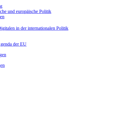
ng
sche und europäische Politik
nen
gitalen in der internationalen Politik
 Agenda der EU
ngen
gen