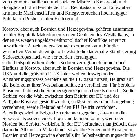
von der wirtschaftlichen und sozialen Misere in Kosovo ab und
drängte auch die Berichte der EU- Rechtsstaatmission Eulex über
kriminelle Machenschaften und Kriegsverbrechen hochrangiger
Politiker in Pristina in den Hintergrund.
Kosovo, aber auch Bosnien und Herzegowina, gehören zusammen
mit der Republik Makedonien zu den Gebieten des Westbalkans, in
denen es wegen ungelöster ethnopolitischer Konflikte erneut zu
bewaffneten Auseinandersetzungen kommen kann. Für die
westlichen Verbündeten gehört deshalb die dauerhafte Stabilisierung
Südosteuropas nach wie vor zu den vorrangigen
sicherheitspolitischen Zielen. Serbien verfügt noch immer über
Einfluss in Kosovo, aber auch in Bosnien und Herzegowina. Die
USA und die größeren EU-Staaten wollen deswegen den
Annäherungsprozess Serbiens an die EU dazu nutzen, Belgrad auf
die Befolgung ihrer Westbalkanpolitik zu verpflichten. Für Serbiens
Präsident Tadić ist die Schmerzgrenze jedoch bereits erreicht: Sollte
Serbien vor die Wahl zwischen dem Beitritt zur EU und der
Aufgabe Kosovos gestellt werden, so lässt er aus seiner Umgebung
vernehmen, werde Belgrad auf den EU-Beitritt verzichten.
Allerdings wird in Belgrad zu erkennen gegeben, dass man die
Sezession Kosovos eines Tages anerkennen könnte, wenn der
Norden bei Serbien verbleibt. In der EU befürchtet man jedoch, dass
dann die Albaner in Makedonien sowie die Serben und Kroaten in
Bosnien und Herzegowina ebenfalls ihr Selbstbestimmungsrecht bis