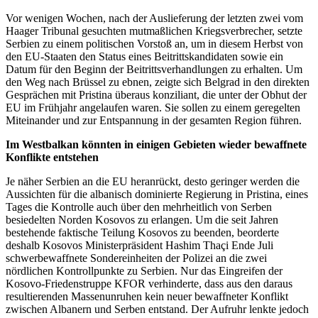
Vor wenigen Wochen, nach der Auslieferung der letzten zwei vom
Haager Tribunal gesuchten mutmaßlichen Kriegsverbrecher, setzte
Serbien zu einem politischen Vorstoß an, um in diesem Herbst von
den EU-Staaten den Status eines Beitrittskandidaten sowie ein
Datum für den Beginn der Beitrittsverhandlungen zu erhalten. Um
den Weg nach Brüssel zu ebnen, zeigte sich Belgrad in den direkten
Gesprächen mit Pristina überaus konziliant, die unter der Obhut der
EU im Frühjahr angelaufen waren. Sie sollen zu einem geregelten
Miteinander und zur Entspannung in der gesamten Region führen.
Im Westbalkan könnten in einigen Gebieten wieder bewaffnete
Konflikte entstehen
Je näher Serbien an die EU heranrückt, desto geringer werden die
Aussichten für die albanisch dominierte Regierung in Pristina, eines
Tages die Kontrolle auch über den mehrheitlich von Serben
besiedelten Norden Kosovos zu erlangen. Um die seit Jahren
bestehende faktische Teilung Kosovos zu beenden, beorderte
deshalb Kosovos Ministerpräsident Hashim Thaçi Ende Juli
schwerbewaffnete Sondereinheiten der Polizei an die zwei
nördlichen Kontrollpunkte zu Serbien. Nur das Eingreifen der
Kosovo-Friedenstruppe KFOR verhinderte, dass aus den daraus
resultierenden Massenunruhen kein neuer bewaffneter Konflikt
zwischen Albanern und Serben entstand. Der Aufruhr lenkte jedoch