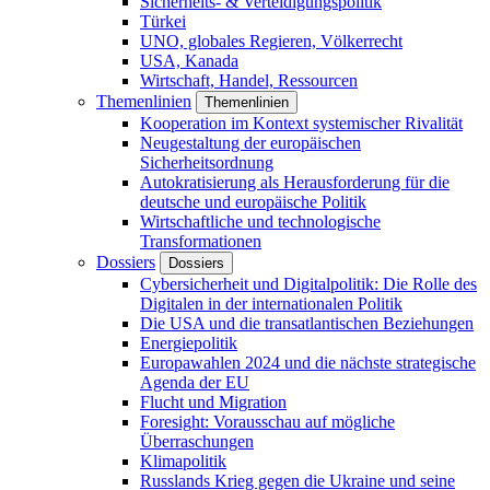
Sicherheits- & Verteidigungspolitik
Türkei
UNO, globales Regieren, Völkerrecht
USA, Kanada
Wirtschaft, Handel, Ressourcen
Themenlinien
Themenlinien
Kooperation im Kontext systemischer Rivalität
Neugestaltung der europäischen
Sicherheitsordnung
Autokratisierung als Herausforderung für die
deutsche und europäische Politik
Wirtschaftliche und technologische
Transformationen
Dossiers
Dossiers
Cybersicherheit und Digitalpolitik: Die Rolle des
Digitalen in der internationalen Politik
Die USA und die transatlantischen Beziehungen
Energiepolitik
Europawahlen 2024 und die nächste strategische
Agenda der EU
Flucht und Migration
Foresight: Vorausschau auf mögliche
Überraschungen
Klimapolitik
Russlands Krieg gegen die Ukraine und seine