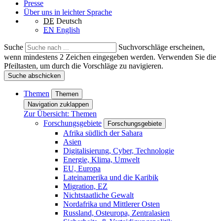
Presse
Über uns in leichter Sprache
DE
Deutsch
EN
English
Suche
Suchvorschläge erscheinen,
wenn mindestens 2 Zeichen eingegeben werden. Verwenden Sie die
Pfeiltasten, um durch die Vorschläge zu navigieren.
Suche abschicken
Themen
Themen
Navigation zuklappen
Zur Übersicht: Themen
Forschungsgebiete
Forschungsgebiete
Afrika südlich der Sahara
Asien
Digitalisierung, Cyber, Technologie
Energie, Klima, Umwelt
EU, Europa
Lateinamerika und die Karibik
Migration, EZ
Nichtstaatliche Gewalt
Nordafrika und Mittlerer Osten
Russland, Osteuropa, Zentralasien