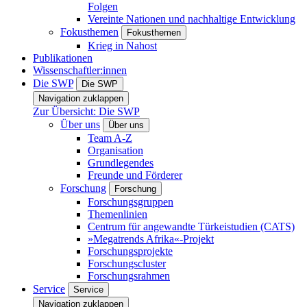
Folgen
Vereinte Nationen und nachhaltige Entwicklung
Fokusthemen
Fokusthemen
Krieg in Nahost
Publikationen
Wissenschaftler:innen
Die SWP
Die SWP
Navigation zuklappen
Zur Übersicht: Die SWP
Über uns
Über uns
Team A-Z
Organisation
Grundlegendes
Freunde und Förderer
Forschung
Forschung
Forschungsgruppen
Themenlinien
Centrum für angewandte Türkeistudien (CATS)
»Megatrends Afrika«-Projekt
Forschungsprojekte
Forschungscluster
Forschungsrahmen
Service
Service
Navigation zuklappen