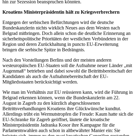
hin zur Sezession beanspruchen könnten.
Kroatiens Ministerpräsidentin hält zu Kriegsverbrechern
Entgegen der serbischen Befürchtungen wird die deutsche
Bundeskanzlerin nichts wirklich Neues aus dem Westen nach
Belgrad mitbringen. Doch allein schon die deutliche Erinnerung an
sicherheitspolitische Prioritäten der westlichen Verbündeten in der
Region und deren Zurückhaltung in puncto EU-Erweiterung
bringen die serbische Spitze in Bedrängnis.
Nach den Vorstellungen Berlins und der meisten anderen
westeuropäischen EU-Staaten soll die Aufnahme neuer Länder „mit
Augenmaß“ betrieben und dabei sowohl die Beitrittsbereitschaft der
Kandidaten als auch die Aufnahmebereitschaft der EU-
Mitgliedsstaaten berücksichtigt werden.
Wie man im Verhältnis zur EU reüssieren kann, wird die Führung in
Belgrad erkennen können, wenn die Bundeskanzlerin am 22.
August in Zagreb zu den kürzlich abgeschlossenen
Beitrittsverhandlungen Kroatiens ihre Glückwünsche kundtut.
Allerdings trübt ein Wermutstropfen die Freude: Kaum hatte sich die
EU-Schranke für Zagreb geöffnet, läutete die kroatische
Ministerpräsidentin Jadranka Kosor ihre Kampagne für die
Parlamentswahlen auch schon in altbewährter Manier ein: Sie
brüstete sich, immer zu den zwei kroatischen Generälen gestanden