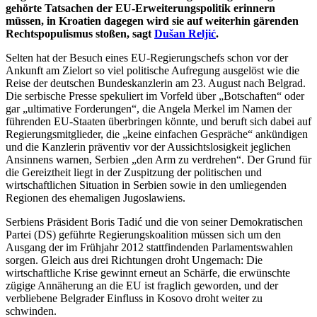
gehörte Tatsachen der EU-Erweiterungspolitik erinnern
müssen, in Kroatien dagegen wird sie auf weiterhin gärenden
Rechtspopulismus stoßen, sagt
Dušan Reljić
.
Selten hat der Besuch eines EU-Regierungschefs schon vor der
Ankunft am Zielort so viel politische Aufregung ausgelöst wie die
Reise der deutschen Bundeskanzlerin am 23. August nach Belgrad.
Die serbische Presse spekuliert im Vorfeld über „Botschaften“ oder
gar „ultimative Forderungen“, die Angela Merkel im Namen der
führenden EU-Staaten überbringen könnte, und beruft sich dabei auf
Regierungsmitglieder, die „keine einfachen Gespräche“ ankündigen
und die Kanzlerin präventiv vor der Aussichtslosigkeit jeglichen
Ansinnens warnen, Serbien „den Arm zu verdrehen“. Der Grund für
die Gereiztheit liegt in der Zuspitzung der politischen und
wirtschaftlichen Situation in Serbien sowie in den umliegenden
Regionen des ehemaligen Jugoslawiens.
Serbiens Präsident Boris Tadić und die von seiner Demokratischen
Partei (DS) geführte Regierungskoalition müssen sich um den
Ausgang der im Frühjahr 2012 stattfindenden Parlamentswahlen
sorgen. Gleich aus drei Richtungen droht Ungemach: Die
wirtschaftliche Krise gewinnt erneut an Schärfe, die erwünschte
zügige Annäherung an die EU ist fraglich geworden, und der
verbliebene Belgrader Einfluss in Kosovo droht weiter zu
schwinden.