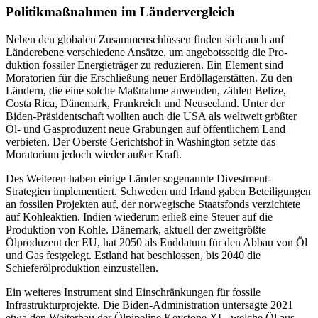
Politikmaßnahmen im Ländervergleich
Neben den globalen Zusammenschlüssen finden sich auch auf
Länderebene verschie­dene Ansätze, um angebotsseitig die Pro­
duktion fossiler Energieträger zu reduzie­ren. Ein Element sind
Moratorien für die Erschließung neuer Erdöllagerstätten. Zu den
Ländern, die eine solche Maßnahme anwenden, zählen Belize,
Costa Rica, Däne­mark, Frankreich und Neuseeland. Unter der
Biden-Präsidentschaft wollten auch die USA als weltweit größter
Öl- und Gasprodu­zent neue Grabungen auf öffentlichem Land
verbieten. Der Oberste Gerichtshof in Washington setzte das
Moratorium jedoch wieder außer Kraft.
Des Weiteren haben einige Länder so­genannte Divestment-
Strategien implemen­tiert. Schweden und Irland gaben Beteili­gungen
an fossilen Projekten auf, der nor­we­gische Staatsfonds verzichtete
auf Kohle­aktien. Indien wiederum erließ eine Steuer auf die
Produktion von Kohle. Dänemark, aktuell der zweitgrößte
Ölproduzent der EU, hat 2050 als Enddatum für den Abbau von Öl
und Gas festgelegt. Estland hat be­schlossen, bis 2040 die
Schieferölproduk­tion einzustellen.
Ein weiteres Instrument sind Einschrän­kungen für fossile
Infrastrukturprojekte. Die Biden-Administration untersagte 2021
etwa den Weiterbau der Ölpipeline Key­stone XL, welche Öl aus