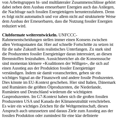
von Arbeitsgruppen bi- und multi­lateraler Zusammenschlüsse gehört
dabei neben dem Ausbau erneuerbarer Energien auch das Anliegen,
die Nachfrage nach fossilen Energieträgern herunter­zu­fahren. Denn
es folgt nicht automatisch und vor allem nicht auf strukturierte Weise
dem Ausbau der Erneuerbaren, dass die Nutzung fossiler Energien
reduziert wird.
Clubformate weiterentwickeln.
UNFCCC-
Rahmenentscheidungen stellen immer einen Konsens zwischen
allen Ver­trags­staaten dar. Hier auf schnelle Fort­schritte zu setzen ist
für die nahe Zukunft kein realistisches Unterfangen. Zu stark sind
die Produzenten fossiler Energieträger daran interessiert, an diesen
Brennstoffen fest­­zuhalten. Aussichtsreicher als die Kon­sens­suche
sind momentan kleinere »Koali­tionen der Willigen«, die sich auf
einen Ausstieg aus der Produktion fossiler Ener­gieträger
verständigen. Indem sie damit vor­anschrei­ten, geben sie ein
wichtiges Signal an die Finanzwelt und andere fossile Produ­zenten.
Dies könnte im EU-Kontext gesche­hen. Hier sind Italien, Dänemark
und Rumänien die größten Ölproduzenten, die Niederlande,
Rumänien und Deutschland wiederum die wichtigsten
Gasproduzenten. Im G7-Kon­text haben sich die großen fos­silen
Produ­zenten USA und Kanada der Klimaneutra­lität verschrieben.
Es wäre ein wichtiges Zeichen für die Weltgemein­schaft, diesen
Anspruch auch umzusetzen und daraus Ziele zum Ausstieg aus der
fossilen Produk­tion oder zumindest für eine klar definierte