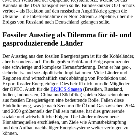
Kanada in die USA transportieren sollte. Bundeskanzler Olaf Scholz
verbot – als Reaktion auf den russi­schen Angriffskrieg gegen die
Ukraine – die Inbetriebnahme der Nord-Stream-2-Pipe­line, über die
Erdgas von Russland nach Deutschland gelangen sollte.
Fossiler Ausstieg als Dilemma für öl- und
gasproduzierende Länder
Der Ausstieg aus den fossilen Energieträ­gern ist für die Kohleländer,
aber besonders auch für die großen Erdöl- und Erdgas­produzenten
eine schwierige und komplexe Herausforderung. Denn er hat geo-,
sicher­heits- und sozialpolitische Implikationen. Viele Länder und
Regionen sind wirtschaft­lich stark abhängig von Produktion und
Export fossiler Energieträger. Dies betrifft nicht nur die Mitglieder
der OPEC. Auch für die
BRIICS-Staaten
(Brasilien, Russland,
Indien, Indonesien, China und Südafrika) spielen Staatseinnahmen
aus fossilen Ener­gieträgern eine bedeutende Rolle. Fallen diese
Einkünfte weg, was je nach Szenario für Öl und Gas zwischen 2034
und 2050 größtenteils der Fall sein müsste, hat dies gravierende
soziale und wirtschaftliche Folgen. Die Länder müssen neue
Einnahme­quellen erschließen, um Ziele wie Armuts­bekämpfung
und den Aufbau nachhaltiger Energiesysteme weiter verfolgen zu
kön­nen.