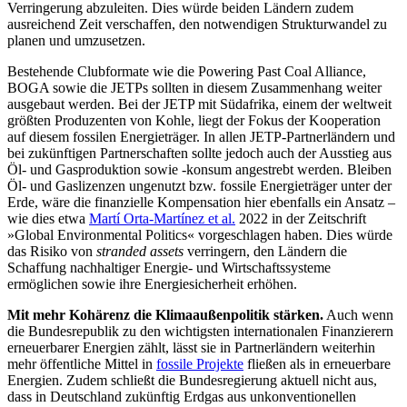
Verringerung abzulei­ten. Dies würde bei­den Ländern zudem
ausreichend Zeit ver­schaffen, den notwen­digen Strukturwandel zu
planen und um­zusetzen.
Bestehende Clubformate wie die Powe­ring Past Coal Alliance,
BOGA sowie die JETPs sollten in diesem Zusammenhang weiter
ausgebaut werden. Bei der JETP mit Südafrika, einem der weltweit
größten Produzenten von Kohle, liegt der Fokus der Kooperation
auf diesem fossilen Energie­träger. In allen JETP-Partnerländern und
bei zukünftigen Partnerschaften sollte jedoch auch der Ausstieg aus
Öl- und Gasproduk­tion sowie ‑konsum angestrebt werden. Bleiben
Öl- und Gaslizenzen ungenutzt bzw. fossile Energieträger unter der
Erde, wäre die finanzielle Kompensation hier ebenfalls ein Ansatz –
wie dies etwa
Martí Orta-Martínez et al.
2022 in der Zeitschrift
»Global Environmental Politics« vorge­schlagen haben. Dies würde
das Risiko von
stranded assets
verringern, den Ländern die
Schaffung nachhaltiger Energie- und Wirt­schaftssysteme
ermöglichen sowie ihre Energiesicherheit erhöhen.
Mit
mehr
Kohärenz die Klimaaußen­poli­tik stärken.
Auch wenn
die Bundes­repub­lik zu den wichtigsten internationa­len Finanzierern
erneuerbarer Energien zählt, lässt sie in Partnerländern weiterhin
mehr öffentliche Mittel in
fossile Projekte
fließen als in erneuerbare
Energien. Zudem schließt die Bundesregierung aktuell nicht aus,
dass in Deutschland zukünftig Erdgas aus un­konventionellen