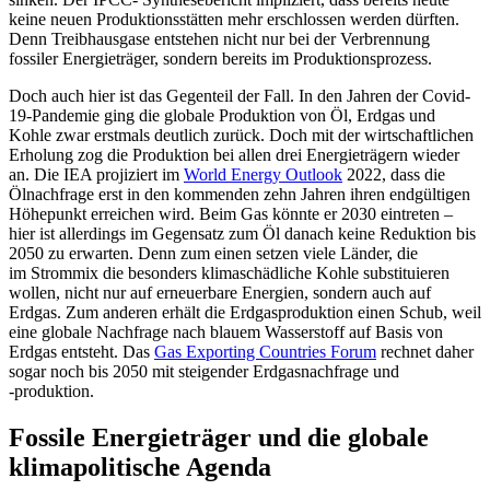
keine neuen Produktionsstätten mehr erschlossen werden dürften.
Denn Treibhausgase entstehen nicht nur bei der Verbrennung
fossiler Energieträger, sondern bereits im Produktionsprozess.
Doch auch hier ist das Gegenteil der Fall. In den Jahren der Covid-
19-Pandemie ging die globale Produktion von Öl, Erdgas und
Kohle zwar erstmals deutlich zurück. Doch mit der wirtschaftlichen
Erholung zog die Produktion bei allen drei Energieträgern wieder
an. Die IEA projiziert im
World Energy Outlook
2022, dass die
Ölnachfrage erst in den kommenden zehn Jahren ihren endgültigen
Höhepunkt erreichen wird. Beim Gas könnte er 2030 eintreten –
hier ist allerdings im Gegensatz zum Öl danach keine Reduktion bis
2050 zu erwarten. Denn zum einen setzen viele Länder, die
im Strommix die besonders klimaschäd­liche Kohle substituieren
wollen, nicht nur auf erneuerbare Energien, sondern auch auf
Erdgas. Zum anderen erhält die Erdgas­produktion einen Schub, weil
eine globale Nachfrage nach blauem Wasserstoff auf Basis von
Erdgas entsteht. Das
Gas Expor­ting Countries Forum
rechnet daher
sogar noch bis 2050 mit steigender Erdgas­nach­frage und
‑produktion.
Fossile Energieträger und die globale
klimapolitische Agenda