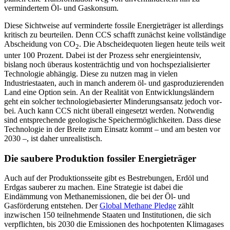
vermindertem Öl- und Gaskonsum.
Diese Sichtweise auf verminderte fossile Energieträger ist allerdings
kritisch zu be­urteilen. Denn CCS schafft zunächst keine vollständige
Abscheidung von CO
. Die Ab­scheidequoten liegen heute teils weit
2
unter 100 Prozent. Dabei ist der Prozess sehr ener­gieintensiv,
bislang noch überaus kosten­trächtig und von hochspezialisierter
Tech­nologie abhängig. Diese zu nutzen mag in vielen
Industriestaaten, auch in manch anderem öl- und gasproduzierenden
Land eine Option sein. An der Realität von Ent­wicklungsländern
geht ein solcher techno­logiebasierter Minderungsansatz jedoch vor­
bei. Auch kann CCS nicht überall ein­gesetzt werden. Notwendig
sind entspre­chende geologische Speichermöglichkeiten. Dass diese
Technologie in der Breite zum Einsatz kommt – und am besten vor
2030 –, ist daher unrealistisch.
Die saubere Produktion fossiler Energieträger
Auch auf der Produktionsseite gibt es Bestrebungen, Erdöl und
Erdgas sauberer zu machen. Eine Strategie ist dabei die
Eindämmung von Methanemissionen, die bei der Öl- und
Gasförderung entstehen. Der
Global Methane Pledge
zählt
inzwischen 150 teilnehmende Staaten und Institutionen, die sich
verpflichten, bis 2030 die Emissionen des hochpotenten Klimagases