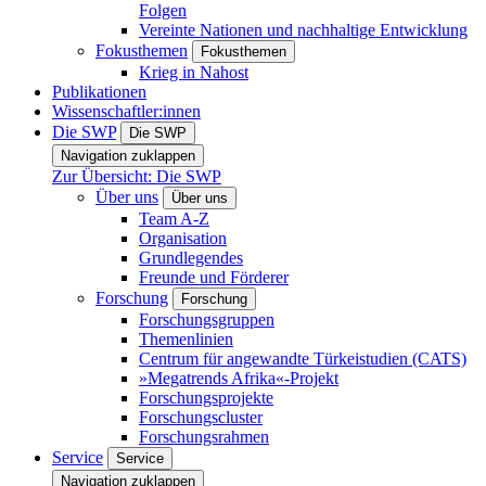
Folgen
Vereinte Nationen und nachhaltige Entwicklung
Fokusthemen
Fokusthemen
Krieg in Nahost
Publikationen
Wissenschaftler:innen
Die SWP
Die SWP
Navigation zuklappen
Zur Übersicht: Die SWP
Über uns
Über uns
Team A-Z
Organisation
Grundlegendes
Freunde und Förderer
Forschung
Forschung
Forschungsgruppen
Themenlinien
Centrum für angewandte Türkeistudien (CATS)
»Megatrends Afrika«-Projekt
Forschungsprojekte
Forschungscluster
Forschungsrahmen
Service
Service
Navigation zuklappen