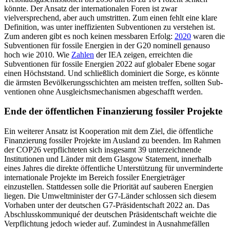
könnte. Der Ansatz der internatio­nalen Foren ist zwar
vielversprechend, aber auch umstritten. Zum einen fehlt eine klare
Definition, was unter ineffizienten Subven­tionen zu verstehen ist.
Zum anderen gibt es noch keinen messbaren Erfolg:
2020
waren die
Subventionen für fossile Ener­gien in der G20 nominell genauso
hoch wie 2010. Wie
Zahlen
der IEA zeigen, erreich­ten die
Subventionen für fossile Energien 2022 auf globaler Ebene sogar
einen Höchst­stand. Und schließlich dominiert die Sorge, es könnte
die ärmsten Bevölkerungs­schich­ten am meisten treffen, sollten Sub­
ventio­nen ohne Ausgleichsmechanismen abge­schafft werden.
Ende der öffentlichen Finanzie­rung fossiler Projekte
Ein weiterer Ansatz ist Kooperation mit dem Ziel, die öffentliche
Finanzierung fossi­ler Projekte im Ausland zu beenden. Im Rahmen
der COP26 verpflichteten sich ins­gesamt 39 unterzeichnende
Institutionen und Länder mit dem Glasgow Statement, innerhalb
eines Jahres die direkte öffent­liche Unterstützung für unverminderte
internationale Projekte im Bereich fossiler Energieträger
einzustellen. Stattdessen solle die Priorität auf sauberen Energien
liegen. Die Umweltminister der G7-Länder schlos­sen sich diesem
Vorhaben unter der deut­schen G7-Präsidentschaft 2022 an. Das
Abschlusskommuniqué der deutschen Prä­sidentschaft weichte die
Verpflichtung jedoch wieder auf. Zumindest in Ausnah­me­fällen