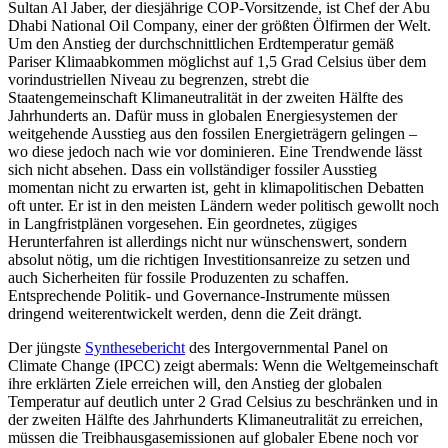
Sultan Al Jaber, der diesjährige COP-Vor­sit­zende, ist Chef der Abu
Dhabi National Oil Company, einer der größten Ölfirmen der Welt.
Um den Anstieg der durchschnittlichen Erdtemperatur gemäß
Pariser Klima­abkommen möglichst auf 1,5 Grad Celsius über dem
vorindustriellen Niveau zu be­grenzen, strebt die
Staatengemeinschaft Klimaneutralität in der zweiten Hälfte des
Jahrhunderts an. Dafür muss in globalen Energiesystemen der
weitgehende Ausstieg aus den fossilen Energieträgern gelingen –
wo diese jedoch nach wie vor dominieren. Eine Trendwende lässt
sich nicht absehen. Dass ein vollständiger fossiler Ausstieg
momentan nicht zu erwarten ist, geht in klimapolitischen Debatten
oft unter. Er ist in den meisten Ländern weder politisch gewollt noch
in Langfristplänen vorgesehen. Ein geordnetes, zügiges
Herunterfahren ist allerdings nicht nur wünschenswert, son­dern
absolut nötig, um die richtigen Investitionsanreize zu setzen und
auch Sicher­heiten für fossile Produzenten zu schaffen.
Entsprechende Politik- und Governance-Instrumente müssen
dringend weiterentwickelt werden, denn die Zeit drängt.
Der jüngste
Synthesebericht
des Inter­governmental Panel on
Climate Change (IPCC) zeigt abermals: Wenn die Welt­gemeinschaft
ihre erklärten Ziele erreichen will, den Anstieg der globalen
Temperatur auf deutlich unter 2 Grad Celsius zu be­schränken und in
der zweiten Hälfte des Jahrhunderts Klimaneutralität zu erreichen,
müssen die Treibhausgasemissionen auf globaler Ebene noch vor