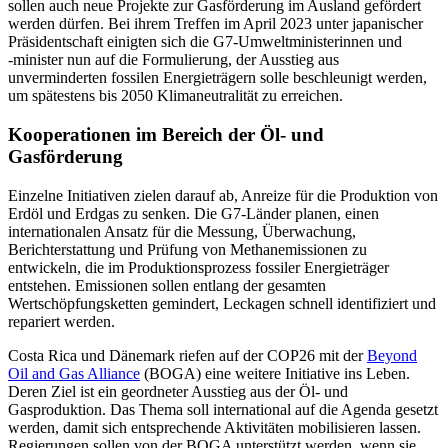
sollen auch neue Projekte zur Gas­förderung im Ausland gefördert
werden dürfen. Bei ihrem Treffen im April 2023 unter japanischer
Präsidentschaft einig­ten sich die G7-Umweltministerinnen und
‑minister nun auf die Formulierung, der Ausstieg aus
unverminderten fossilen Energieträgern solle beschleunigt werden,
um spätestens bis 2050 Klimaneutralität zu erreichen.
Kooperationen im Bereich der Öl‑ und
Gasförderung
Einzelne Initiativen zielen darauf ab, Anreize für die Produktion von
Erdöl und Erdgas zu senken. Die G7-Länder planen, einen
internationalen Ansatz für die Messung, Überwachung,
Berichterstattung und Prüfung von Methanemissionen zu
entwickeln, die im Produktionsprozess fossiler Energieträger
entstehen. Emissionen sollen entlang der gesamten
Wertschöpfungsketten gemindert, Leckagen schnell identifiziert und
repariert werden.
Costa Rica und Dänemark riefen auf der COP26 mit der
Beyond
Oil and Gas Alliance
(BOGA) eine weitere Initiative ins Leben.
Deren Ziel ist ein geordneter Ausstieg aus der Öl- und
Gasproduktion. Das Thema soll international auf die Agenda gesetzt
wer­den, damit sich entsprechende Aktivitäten mobilisieren lassen.
Regierungen sollen von der BOGA unterstützt werden, wenn sie