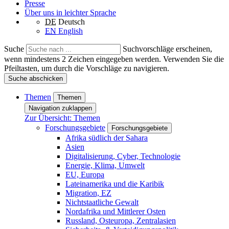
Presse
Über uns in leichter Sprache
DE
Deutsch
EN
English
Suche
Suchvorschläge erscheinen,
wenn mindestens 2 Zeichen eingegeben werden. Verwenden Sie die
Pfeiltasten, um durch die Vorschläge zu navigieren.
Suche abschicken
Themen
Themen
Navigation zuklappen
Zur Übersicht: Themen
Forschungsgebiete
Forschungsgebiete
Afrika südlich der Sahara
Asien
Digitalisierung, Cyber, Technologie
Energie, Klima, Umwelt
EU, Europa
Lateinamerika und die Karibik
Migration, EZ
Nichtstaatliche Gewalt
Nordafrika und Mittlerer Osten
Russland, Osteuropa, Zentralasien