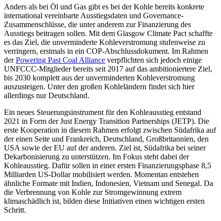
Anders als bei Öl und Gas gibt es bei der Kohle bereits konkrete
international ver­einbarte Ausstiegsdaten und Governance-
Zusammenschlüsse, die unter anderem zur Finanzierung des
Ausstiegs beitragen sol­len. Mit dem Glasgow Climate Pact schaffte
es das Ziel, die unverminderte Kohleverstro­mung stufenweise zu
verringern, erstmals in ein COP-Abschlussdokument. Im Rah­men
der
Powering Past Coal Alliance
ver­pflich­ten sich jedoch einige
UNFCCC-Mitglieder bereits seit 2017 auf das ambitioniertere Ziel,
bis 2030 komplett aus der unvermin­derten Kohleverstromung
auszusteigen. Unter den großen Kohleländern findet sich hier
allerdings nur Deutschland.
Ein neues Steuerungsinstrument für den Kohleausstieg entstand
2021 in Form der Just Energy Transition Partnerships (JETP). Die
erste Kooperation in diesem Rahmen erfolgt zwischen Südafrika auf
der einen Seite und Frankreich, Deutschland, Groß­britannien, den
USA sowie der EU auf der anderen. Ziel ist, Südafrika bei seiner
Dekarbonisierung zu unterstützen. Im Fokus steht dabei der
Kohleausstieg. Dafür sollen in einer ersten Finanzierungsphase 8,5
Milliarden US-Dollar mobilisiert wer­den. Momentan entstehen
ähnliche For­mate mit Indien, Indonesien, Vietnam und Senegal. Da
die Verbrennung von Kohle zur Stromgewinnung extrem
klimaschädlich ist, bilden diese Initiativen einen wichtigen ersten
Schritt.