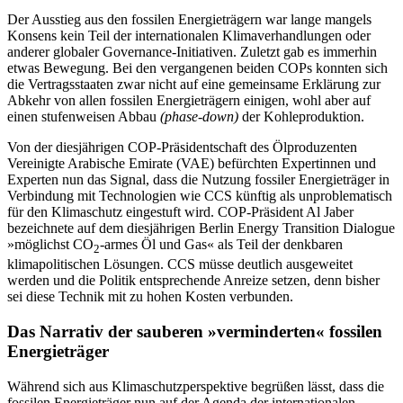
Der Ausstieg aus den fossilen Energie­trägern war lange mangels
Konsens kein Teil der internationalen Klimaverhand­lungen oder
anderer globaler Governance-Initiativen. Zuletzt gab es immerhin
etwas Bewegung. Bei den vergangenen beiden COPs konnten sich
die Vertragsstaaten zwar nicht auf eine gemeinsame Erklärung zur
Abkehr von allen fossilen Energieträgern einigen, wohl aber auf
einen stufenweisen Abbau
(phase-down)
der Kohleproduktion.
Von der diesjährigen COP-Präsidentschaft des Ölproduzenten
Vereinigte Arabische Emirate (VAE) befürchten Expertinnen und
Experten nun das Signal, dass die Nutzung fossiler Energieträger in
Verbindung mit Technologien wie CCS künftig als unprob­lematisch
für den Klimaschutz eingestuft wird. COP-Präsident Al Jaber
bezeichnete auf dem diesjährigen Berlin Energy Transi­tion Dialogue
»möglichst CO
-armes Öl und Gas« als Teil der denkbaren
2
klimapoliti­schen Lösungen. CCS müsse deutlich ausge­weitet
werden und die Politik entspre­chen­de Anreize setzen, denn bisher
sei diese Technik mit zu hohen Kosten ver­bunden.
Das Narrativ der sauberen »ver­minderten« fossilen
Energieträger
Während sich aus Klimaschutzperspektive begrüßen lässt, dass die
fossilen Energie­träger nun auf der Agenda der internatio­nalen