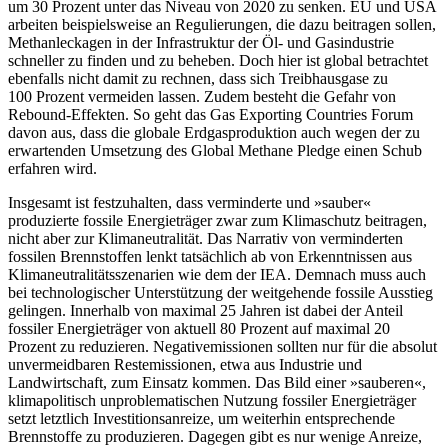
um 30 Prozent unter das Niveau von 2020 zu senken. EU und USA
arbeiten beispielsweise an Regulierungen, die dazu beitragen sollen,
Methanleckagen in der Infrastruktur der Öl- und Gasindustrie
schneller zu finden und zu beheben. Doch hier ist global betrachtet
ebenfalls nicht damit zu rechnen, dass sich Treibhausgase zu
100 Prozent vermeiden lassen. Zudem besteht die Gefahr von
Rebound-Effekten. So geht das Gas Exporting Countries Forum
davon aus, dass die globale Erdgasproduktion auch wegen der zu
erwartenden Umsetzung des Global Methane Pledge einen Schub
erfahren wird.
Insgesamt ist festzuhalten, dass vermin­derte und »sauber«
produzierte fossile Ener­gieträger zwar zum Klimaschutz beitragen,
nicht aber zur Klimaneutralität. Das Narra­tiv von verminderten
fossilen Brennstoffen lenkt tatsächlich ab von Erkenntnissen aus
Klimaneutralitätsszenarien wie dem der IEA. Demnach muss auch
bei technologi­scher Unterstützung der weitgehende fos­sile Ausstieg
gelingen. Innerhalb von maxi­mal 25 Jahren ist dabei der Anteil
fossiler Energieträger von aktuell 80 Pro­zent auf maximal 20
Prozent zu reduzieren. Negativ­emissionen sollten nur für die abso­lut
un­vermeidbaren Restemissionen, etwa aus Industrie und
Landwirtschaft, zum Ein­satz kommen. Das Bild einer »sauberen«,
klima­politisch unproblematischen Nutzung fossiler Energieträger
setzt letztlich Investi­tionsanreize, um weiterhin entsprechende
Brennstoffe zu produzieren. Dagegen gibt es nur wenige Anreize,