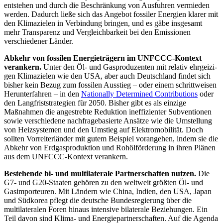
entstehen und durch die Beschränkung von Ausfuh­ren vermieden
werden. Dadurch ließe sich das Angebot fossiler Energien klarer mit
den Klimazielen in Verbindung bringen, und es gäbe ins­ge­samt
mehr Transparenz und Vergleich­barkeit bei den Emissionen
verschiedener Länder.
Abkehr von fossilen Energieträgern im UNFCCC-Kontext
verankern.
Unter den Öl- und Gasproduzenten mit relativ ehrgeizi­
gen Klimazielen wie den USA, aber auch Deutschland findet sich
bisher kein Bezug zum fossilen Ausstieg – oder einem schritt­weisen
Herunterfahren – in den
Nationally Determined Contributions
oder
den Lang­friststrategien für 2050. Bisher gibt es als einzige
Maßnahmen die angestrebte Reduk­tion ineffizienter Subventionen
sowie ver­schiedene nachfragebasierte Ansätze wie die Umstellung
von Heizsystemen und den Umstieg auf Elektromobilität. Doch
sollten Vorreiterländer mit gutem Beispiel voran­gehen, indem sie die
Abkehr von Erdgas­produktion und Rohölförderung in ihren Plänen
aus dem UNFCCC-Kontext ver­ankern.
Bestehende bi- und multilaterale Part­ner­schaften nutzen.
Die
G7- und G20-Staaten gehören zu den weltweit größten Öl- und
Gasimporteuren. Mit Ländern wie China, Indien, den USA, Japan
und Süd­korea pflegt die deutsche Bundesregierung über die
multilateralen Foren hinaus inten­sive bila­terale Beziehungen. Ein
Teil davon sind Klima- und Energiepartnerschaften. Auf die Agenda