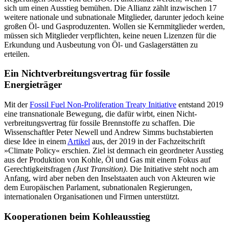
sich um einen Ausstieg bemühen. Die Alli­anz zählt inzwischen 17
weitere nationale und subnationale Mitglieder, darunter je­doch keine
großen Öl- und Gasproduzen­ten. Wollen sie Kernmitglieder werden,
müssen sich Mitglieder verpflichten, keine neuen Lizenzen für die
Erkundung und Ausbeutung von Öl- und Gaslagerstätten zu
erteilen.
Ein Nichtverbreitungsvertrag für fossile
Energieträger
Mit der
Fossil Fuel Non-Proliferation Treaty Initiative
entstand 2019
eine transnationale Bewegung, die dafür wirbt, einen Nicht­
verbreitungsvertrag für fossile Brennstoffe zu schaffen. Die
Wissenschaftler Peter Newell und Andrew Simms buchstabierten
diese Idee in einem
Artikel
aus, der 2019 in der Fachzeitschrift
»Climate Policy« er­schien. Ziel ist demnach ein geordneter Ausstieg
aus der Produktion von Kohle, Öl und Gas mit einem Fokus auf
Gerechtig­keitsfragen
(Just Transition)
. Die Initiative steht noch am
Anfang, wird aber neben den Inselstaaten auch von Akteuren wie
dem Europäischen Parlament, subnationalen Regierungen,
internationalen Organisatio­nen und Firmen unterstützt.
Kooperationen beim Kohle­ausstieg