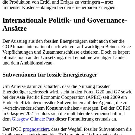
die Produktion von Erdöl und Erdgas zu verringern – trotz
immenser Kostensenkungen bei den er­neuerbaren Energien.
Internationale Politik- und Governance-
Ansätze
Der Ausstieg aus den fossilen Energie­trägern steht auch über die
COP hinaus inter­national nach wie vor auf wackligen Beinen. Erste
Verpflichtungen und Zusam­menschlüsse existieren. Doch es hapert
oftmals noch an der Umsetzung, der Teil­nahme wichtiger Länder
und dem Ambi­tionsniveau.
Subventionen für fossile Energieträger
Um Anreize dafür zu schaffen, dass die Nutzung fossiler
Energieträger gedrosselt wird, steht in den Foren G20 und G7 sowie
bei der Asia-Pacific Economic Cooperation (APEC) seit 2009 ein
Ende »ineffizienter« fossiler Subventionen auf der Agenda, die zu
»verschwenderischem Konsumverhal­ten« anregen. Bei der COP26
in Glasgow 2021 schloss sich die multilaterale Gemein­schaft mit
dem
Glasgow Climate Pact
dieser Formulierung erstmals an.
Der IPCC
prognostiziert
, dass der Wegfall fossiler Subventionen die
Treibhausgas­emissionen bis 2030 um bis zu 10 Prozent senken