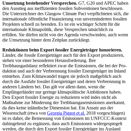
Umsetzung bestehender Versprechen.
G7, G20 und APEC haben
den Ausstieg aus ineffizienten fossilen Subventionen be­schlossen.
Die Unterzeichner des Glasgow Climate Pact verpflichteten sich, die
inter­nationale öffentliche Finanzierung von unverminderten fossilen
Projekten schnell zu beenden. Es ist ein wichtiger Schritt für die
internationale Klimapolitik, diese Ver­spre­chen tatsächlich zu
erfüllen. Sie dürfen nicht von der Agenda verschwinden, auch wenn
die Umsetzung hinter dem Zeitplan zurückliegt.
Reduktionen beim Export fossiler Ener­gieträger honorieren.
Länder, die fossile Energieträger auch für den Export produ­zieren,
stehen vor einer besonderen Heraus­forderung. Ihre
Treibhausgasbilanz reflek­tiert zwar die Emissionen, die bei der Pro­
duktion und auch der Verbrennung fossiler Energieträger im Inland
entstehen. Zum Klimawandel tragen sie jedoch maß­geblich auch
durch die Ausfuhr fossiler Energie­träger und deren Verbrennung in
anderen Ländern bei. Das gilt vor allem dann, wenn die
Empfängerländer nur ge­ringe klima­politische Ambitionen haben.
Den Export fossiler Energie zu reduzieren wird indes nicht als
Maßnahme zur Minde­rung der Treibhausgasemissionen aner­kannt,
da dies keine inländische Dimension hat. Ein An­satz aus der
Wissenschaft (etwa von
Georgia Piggot et al.
2018 vorgeschla­gen)
ist es da­her, die Bemessung von Emis­sionen im UNFCCC-Kontext
dahingehend zu ergänzen, dass auch Emissionen wider­ge­spiegelt
wer­den, die durch den Export fossiler Energie­träger ins Ausland