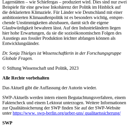
Lagerstätten – wie Schie­fergas – produziert wird. Dies sind nur zwei
Beispiele für eine gewisse Inko­hä­renz der Politik im Hinblick auf
die dekla­rierten Klimaziele. Für Länder wie Deutsch­land mit einer
ambitionierten Klimaaußen­poli­tik ist es besonders wichtig, entspre­
chende Un­stimmigkeiten abzubauen, damit sich die eigene
Glaubwürdigkeit bewahren lässt. Auf den Industrieländern liegen
hier hohe Erwartungen, da sie die sozioökon­omischen Folgen des
Ausstiegs aus fossiler Produktion leichter abfangen können als
Entwick­lungs­länder.
Dr. Sonja Thielges ist Wissenschaftlerin in der Forschungsgruppe
Globale Fragen.
© Stiftung Wissenschaft und Politik, 2023
Alle Rechte vorbehalten
Das Aktuell gibt die Auf­fassung der Autorin wieder.
SWP-Aktuells werden intern einem Begutachtungsverfah­ren, einem
Faktencheck und einem Lektorat unterzogen. Weitere Informationen
zur Qualitätssicherung der SWP finden Sie auf der SWP-Website
unter
https://www. swp-berlin.org/ueber-uns/ qualitaetssicherung/
SWP