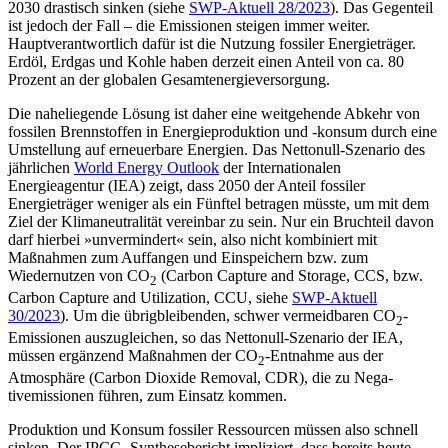
2030 drastisch sinken (siehe
SWP-Aktuell 28/2023
). Das Gegenteil
ist jedoch der Fall – die Emis­sio­nen steigen immer weiter.
Hauptverant­wortlich dafür ist die Nutzung fossiler Ener­gieträger.
Erdöl, Erdgas und Kohle haben derzeit einen Anteil von ca. 80
Prozent an der globalen Gesamtenergieversorgung.
Die naheliegende Lösung ist daher eine weitgehende Abkehr von
fossilen Brenn­stoffen in Energieproduktion und ‑konsum durch eine
Umstellung auf erneuerbare Energien. Das Nettonull-Szenario des
jähr­lichen
World Energy Outlook
der Inter­nationalen
Energieagentur (IEA) zeigt, dass 2050 der Anteil fossiler
Energieträger weni­ger als ein Fünftel betragen müsste, um mit dem
Ziel der Klimaneutralität vereinbar zu sein. Nur ein Bruchteil davon
darf hierbei »unvermindert« sein, also nicht kombiniert mit
Maßnahmen zum Auffangen und Ein­speichern bzw. zum
Wiedernutzen von CO
(Carbon Capture and Storage, CCS, bzw.
2
Carbon Capture and Utilization, CCU, siehe
SWP-Aktuell
30/2023
). Um die übrig­blei­ben­den, schwer vermeidbaren CO
-
2
Emissionen auszugleichen, so das Nettonull-Szenario der IEA,
müssen ergänzend Maßnahmen der CO
-Entnahme aus der
2
Atmosphäre (Carbon Dioxide Removal, CDR), die zu Nega­­
tivemissionen führen, zum Einsatz kom­men.
Produktion und Konsum fossiler Ressourcen müssen also schnell
sinken. Der IPCC- Synthesebericht impliziert, dass bereits heute