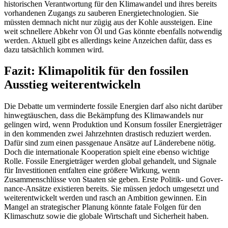
historischen Verantwortung für den Klimawandel und ihres bereits
vorhandenen Zugangs zu sauberen Energie­technologien. Sie
müssten demnach nicht nur zügig aus der Kohle aussteigen. Eine
weit schnellere Abkehr von Öl und Gas könnte ebenfalls notwendig
werden. Aktu­ell gibt es allerdings keine Anzeichen dafür, dass es
dazu tatsächlich kommen wird.
Fazit: Klimapolitik für den fossi­len
Ausstieg weiterentwickeln
Die Debatte um verminderte fossile Ener­gien darf also nicht darüber
hinweg­täu­schen, dass die Bekämpfung des Klima­wandels nur
gelingen wird, wenn Produ­ktion und Kon­sum fossiler Energieträger
in den kommen­den zwei Jahrzehnten drastisch reduziert werden.
Dafür sind zum einen passgenaue Ansätze auf Länderebene nötig.
Doch die internationale Kooperation spielt eine eben­so wichtige
Rolle. Fossile Energieträger wer­den global gehandelt, und Signale
für Inves­titionen entfalten eine größere Wir­kung, wenn
Zusammenschlüsse von Staa­ten sie geben. Erste Politik- und Gover­
nance-Ansätze existieren bereits. Sie müssen je­doch umgesetzt und
weiterentwickelt wer­den und rasch an Ambition gewinnen. Ein
Mangel an strategischer Planung könnte fatale Folgen für den
Klimaschutz sowie die globale Wirtschaft und Sicherheit haben.