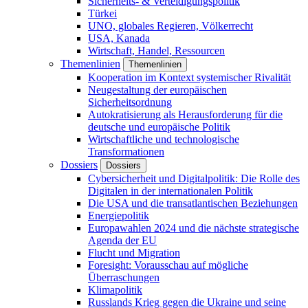
Sicherheits- & Verteidigungspolitik
Türkei
UNO, globales Regieren, Völkerrecht
USA, Kanada
Wirtschaft, Handel, Ressourcen
Themenlinien
Themenlinien
Kooperation im Kontext systemischer Rivalität
Neugestaltung der europäischen
Sicherheitsordnung
Autokratisierung als Herausforderung für die
deutsche und europäische Politik
Wirtschaftliche und technologische
Transformationen
Dossiers
Dossiers
Cybersicherheit und Digitalpolitik: Die Rolle des
Digitalen in der internationalen Politik
Die USA und die transatlantischen Beziehungen
Energiepolitik
Europawahlen 2024 und die nächste strategische
Agenda der EU
Flucht und Migration
Foresight: Vorausschau auf mögliche
Überraschungen
Klimapolitik
Russlands Krieg gegen die Ukraine und seine