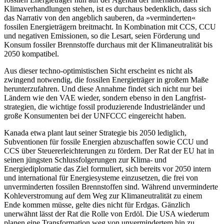
Klimaverhandlungen stehen, ist es durchaus bedenklich, dass sich
das Narrativ von den angeblich sauberen, da »vermin­derten«
fossilen Energieträgern breitmacht. In Kombination mit CCS, CCU
und nega­tiven Emissionen, so die Lesart, seien För­derung und
Konsum fossiler Brennstoffe durchaus mit der Klimaneutralität bis
2050 kompatibel.
Aus dieser techno-optimistischen Sicht erscheint es nicht als
zwingend notwendig, die fossilen Energieträger in großem Maße
herunterzufahren. Und diese Annahme findet sich nicht nur bei
Ländern wie den VAE wieder, sondern ebenso in den Langfrist­
strategien, die wichtige fossil produzierende Industrieländer und
große Konsumenten bei der UNFCCC eingereicht haben.
Kanada etwa plant laut seiner Strategie bis 2050 lediglich,
Subventionen für fossile Energien abzuschaffen sowie CCU und
CCS über Steuererleichterungen zu fördern. Der Rat der EU hat in
seinen jüngsten Schlussfolgerungen zur Klima- und
Energiediplomatie das Ziel formuliert, sich bereits vor 2050 intern
und international für Energiesysteme einzusetzen, die frei von
unverminderten fossilen Brennstoffen sind. Während unverminderte
Kohleverstromung auf dem Weg zur Klimaneutralität zu einem
Ende kommen müsse, gelte dies nicht für Erdgas. Gänzlich
unerwähnt lässt der Rat die Rolle von Erdöl. Die USA wiederum
planen eine Transformation weg von unvermindertem hin zu