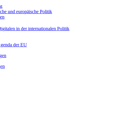
ng
sche und europäische Politik
nen
gitalen in der internationalen Politik
 Agenda der EU
ngen
gen