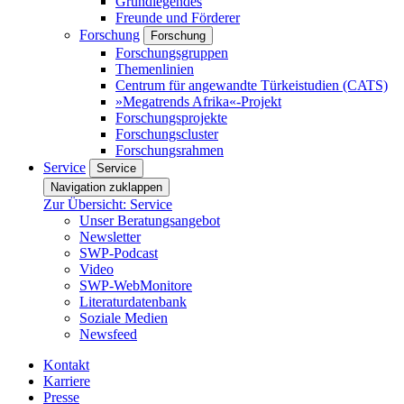
Grundlegendes
Freunde und Förderer
Forschung
Forschung
Forschungsgruppen
Themenlinien
Centrum für angewandte Türkeistudien (CATS)
»Megatrends Afrika«-Projekt
Forschungsprojekte
Forschungscluster
Forschungsrahmen
Service
Service
Navigation zuklappen
Zur Übersicht: Service
Unser Beratungsangebot
Newsletter
SWP-Podcast
Video
SWP-WebMonitore
Literaturdatenbank
Soziale Medien
Newsfeed
Kontakt
Karriere
Presse