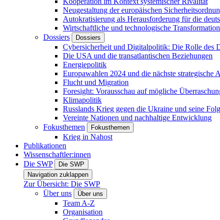
Kooperation im Kontext systemischer Rivalität
Neugestaltung der europäischen Sicherheitsordnu
Autokratisierung als Herausforderung für die deut
Wirtschaftliche und technologische Transformatio
Dossiers
Dossiers
Cybersicherheit und Digitalpolitik: Die Rolle des Di
Die USA und die transatlantischen Beziehungen
Energiepolitik
Europawahlen 2024 und die nächste strategische
Flucht und Migration
Foresight: Vorausschau auf mögliche Überraschu
Klimapolitik
Russlands Krieg gegen die Ukraine und seine Fol
Vereinte Nationen und nachhaltige Entwicklung
Fokusthemen
Fokusthemen
Krieg in Nahost
Publikationen
Wissenschaftler:innen
Die SWP
Die SWP
Navigation zuklappen
Zur Übersicht: Die SWP
Über uns
Über uns
Team A-Z
Organisation