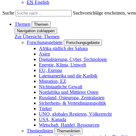
EN
English
Suche
Suchvorschläge erscheinen, wenn
Themen
Themen
Navigation zuklappen
Zur Übersicht: Themen
Forschungsgebiete
Forschungsgebiete
Afrika südlich der Sahara
Asien
Digitalisierung, Cyber, Technologie
Energie, Klima, Umwelt
EU, Europa
Lateinamerika und die Karibik
Migration, EZ
Nichtstaatliche Gewalt
Nordafrika und Mittlerer Osten
Russland, Osteuropa, Zentralasien
Sicherheits- & Verteidigungspolitik
Türkei
UNO, globales Regieren, Völkerrecht
USA, Kanada
Wirtschaft, Handel, Ressourcen
Themenlinien
Themenlinien