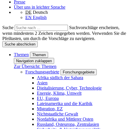
Presse
Über uns in leichter Sprache
DE
Deutsch
EN
English
Suche
Suchvorschläge erscheinen,
wenn mindestens 2 Zeichen eingegeben werden. Verwenden Sie die
Pfeiltasten, um durch die Vorschläge zu navigieren.
Suche abschicken
Themen
Themen
Navigation zuklappen
Zur Übersicht: Themen
Forschungsgebiete
Forschungsgebiete
Afrika südlich der Sahara
Asien
Digitalisierung, Cyber, Technologie
Energie, Klima, Umwelt
EU, Europa
Lateinamerika und die Karibik
Migration, EZ
Nichtstaatliche Gewalt
Nordafrika und Mittlerer Osten
Russland, Osteuropa, Zentralasien