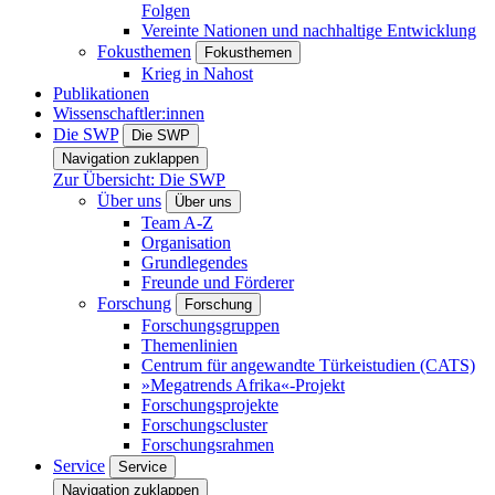
Folgen
Vereinte Nationen und nachhaltige Entwicklung
Fokusthemen
Fokusthemen
Krieg in Nahost
Publikationen
Wissenschaftler:innen
Die SWP
Die SWP
Navigation zuklappen
Zur Übersicht: Die SWP
Über uns
Über uns
Team A-Z
Organisation
Grundlegendes
Freunde und Förderer
Forschung
Forschung
Forschungsgruppen
Themenlinien
Centrum für angewandte Türkeistudien (CATS)
»Megatrends Afrika«-Projekt
Forschungsprojekte
Forschungscluster
Forschungsrahmen
Service
Service
Navigation zuklappen