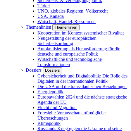
Sicherheits- & Verteidigungspolitik
Türkei
UNO, globales Regieren, Völkerrecht
USA, Kanada
Wirtschaft, Handel, Ressourcen
Themenlinien
Themenlinien
Kooperation im Kontext systemischer Rivalität
Neugestaltung der europäischen
Sicherheitsordnung
Autokratisierung als Herausforderung für die
deutsche und europäische Politik
Wirtschaftliche und technologische
Transformationen
Dossiers
Dossiers
Cybersicherheit und Digitalpolitik: Die Rolle des
Digitalen in der internationalen Politik
Die USA und die transatlantischen Beziehungen
Energiepolitik
Europawahlen 2024 und die nächste strategische
Agenda der EU
Flucht und Migration
Foresight: Vorausschau auf mögliche
Überraschungen
Klimapolitik
Russlands Krieg gegen die Ukraine und seine