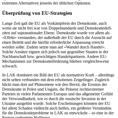
extremen Alternativen jenseits der üblichen Optionen.
Überprüfung von EU-Strategien
Lange Zeit galt die EU als Vorkämpferin der Demokratie, auch
wenn sie nicht frei war von Doppelstandards und Demokratie­­defi­
ziten auf supranationaler Ebene. Demokra­tie wurde vor allem als
»Effekt« verstanden, der außerhalb der EU durch die Aussicht auf
einen Beitritt und die hierfür erforder­liche Anpassung erreicht
werden sollte. Zu­dem setzte man auf »Wandel durch Han­del«.
Solche Ansätze eignen sich jedoch nur gegenüber Staaten in der
Nachbarschaft bzw. gewichtigen Handelspartnern. Andere EU-
Mechanismen zur Demokratieförderung blieben vergleichsweise
schwach.
In LAK dominiert ein Bild der EU als normativer Kraft – allerdings
nicht selten verbunden mit dem erhobenen Zeigefinger. Zugleich
blickt man dort auf Phänomene wie den Brexit, die Erosion der
Demokratie in Polen und Ungarn, die Präsenz rechts­extremer
Parteien in vielen Parlamenten Europas und das allgemeine Gefühl
der Verwundbarkeit, wie es durch die russische Invasion in der
Ukraine ausgelöst wurde. Solche Erscheinungen könnten der EU
bei allem Schaden vielleicht auch helfen, ein größeres Verständnis
für die Demokratie­probleme in LAK zu entwickeln – so eine in der
Region verbreitete Hoffnung.