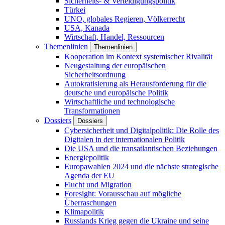
Sicherheits- & Verteidigungspolitik
Türkei
UNO, globales Regieren, Völkerrecht
USA, Kanada
Wirtschaft, Handel, Ressourcen
Themenlinien
Themenlinien
Kooperation im Kontext systemischer Rivalität
Neugestaltung der europäischen
Sicherheitsordnung
Autokratisierung als Herausforderung für die
deutsche und europäische Politik
Wirtschaftliche und technologische
Transformationen
Dossiers
Dossiers
Cybersicherheit und Digitalpolitik: Die Rolle des
Digitalen in der internationalen Politik
Die USA und die transatlantischen Beziehungen
Energiepolitik
Europawahlen 2024 und die nächste strategische
Agenda der EU
Flucht und Migration
Foresight: Vorausschau auf mögliche
Überraschungen
Klimapolitik
Russlands Krieg gegen die Ukraine und seine