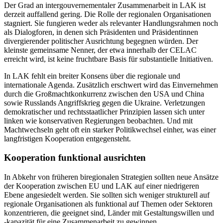
Der Grad an intergouvernementaler Zusam­menarbeit in LAK ist
derzeit auffallend gering. Die Rolle der regionalen Organisa­tionen
stagniert. Sie fungieren weder als relevanter Handlungsrahmen noch
als Dia­logforen, in denen sich Präsidenten und Präsidentinnen
divergierender politischer Ausrichtung begegnen würden. Der
kleinste gemeinsame Nenner, der etwa innerhalb der CELAC
erreicht wird, ist keine frucht­bare Basis für substantielle Initiativen.
In LAK fehlt ein breiter Konsens über die regionale und
internationale Agenda. Zu­sätzlich erschwert wird das Einvernehmen
durch die Großmachtkonkurrenz zwischen den USA und China
sowie Russlands An­griffskrieg gegen die Ukraine. Verletzungen
demokratischer und rechtsstaatlicher Prin­zipien lassen sich unter
linken wie konser­vativen Regierungen beobachten. Und mit
Machtwechseln geht oft ein starker Politik­wechsel einher, was einer
langfristigen Kooperation entgegensteht.
Kooperation funktional ausrichten
In Abkehr von früheren biregionalen Strate­gien sollten neue Ansätze
der Kooperation zwischen EU und LAK auf einer niedrigeren
Ebene angesiedelt werden. Sie sollten sich weniger strukturell auf
regionale Organi­sa­tionen als funktional auf Themen oder Sek­toren
konzentrieren, die geeignet sind, Län­der mit Gestaltungs­willen und
‑kapazität für eine Zusammen­arbeit zu gewinnen.