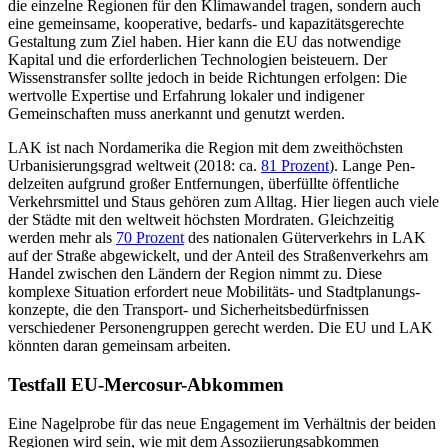
die einzelne Regionen für den Klimawandel tragen, sondern auch
eine gemeinsame, kooperative, bedarfs- und kapazitätsgerechte
Gestaltung zum Ziel haben. Hier kann die EU das notwendige
Kapital und die erforderlichen Technolo­gien beisteuern. Der
Wissenstransfer sollte jedoch in beide Richtungen erfolgen: Die
wertvolle Expertise und Erfahrung lokaler und indigener
Gemeinschaften muss an­erkannt und genutzt werden.
LAK ist nach Nordamerika die Region mit dem zweithöchsten
Urbanisierungsgrad weltweit (2018: ca.
81 Prozent
). Lange Pen­
delzeiten aufgrund großer Entfernungen, überfüllte öffentliche
Verkehrsmittel und Staus gehören zum Alltag. Hier liegen auch viele
der Städte mit den weltweit höchsten Mordraten. Gleichzeitig
werden mehr als
70 Prozent
des nationalen Güterverkehrs in LAK
auf der Straße abgewickelt, und der Anteil des Straßenverkehrs am
Handel zwischen den Ländern der Region nimmt zu. Diese
komplexe Situation erfordert neue Mobilitäts- und Stadtplanungs­
konzepte, die den Transport- und Sicher­heits­bedürfnissen
verschiedener Personen­grup­pen gerecht werden. Die EU und LAK
könn­ten daran gemeinsam arbeiten.
Testfall EU-Mercosur-Abkommen
Eine Nagelprobe für das neue Engagement im Verhältnis der beiden
Regionen wird sein, wie mit dem Assoziierungsabkommen