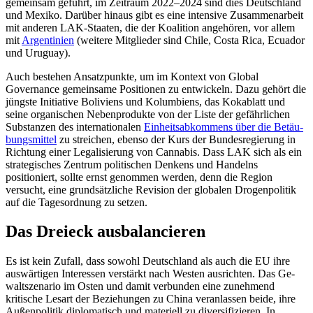
gemeinsam geführt, im Zeitraum 2022–2024 sind dies Deutschland
und Mexiko. Darüber hinaus gibt es eine inten­sive Zu­sammenarbeit
mit anderen LAK-Staaten, die der Koalition an­gehören, vor allem
mit
Argentinien
(weitere Mitglie­der sind Chile, Costa Rica, Ecuador
und Uruguay).
Auch bestehen Ansatzpunkte, um im Kontext von Global
Governance gemein­same Positionen zu entwickeln. Dazu ge­hört die
jüngste Initiative Boliviens und Kolumbiens, das Kokablatt und
seine orga­nischen Nebenprodukte von der Liste der gefährlichen
Substanzen des internationa­len
Einheitsabkommens über die Betäu­
bungsmittel
zu streichen, ebenso der Kurs der Bundesregierung in
Richtung einer Legalisierung von Cannabis. Dass LAK sich als ein
strategisches Zentrum politischen Denkens und Handelns
positioniert, sollte ernst genommen werden, denn die Region
versucht, eine grundsätzliche Revision der globalen Drogenpolitik
auf die Tages­ordnung zu setzen.
Das Dreieck ausbalancieren
Es ist kein Zufall, dass sowohl Deutschland als auch die EU ihre
auswärtigen Interessen verstärkt nach Westen ausrichten. Das Ge­
waltszenario im Osten und damit ver­bun­den eine zunehmend
kritische Lesart der Beziehungen zu China veranlassen beide, ihre
Außenpolitik diplomatisch und mate­riell zu diversifizieren. In