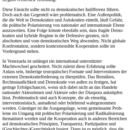
Diese Einsicht sollte nicht zu demokra­tischer Indifferenz führen.
Doch auch das Gegenteil wäre problematisch. Eine Außen­politik,
die die Welt in Demokratien und Autokratien einteilt, läuft Gefahr,
die politi­sche Polarisierung von nationaler auf inter­nationale Ebene
auszuweiten. Eine Folge könnte ebenfalls sein, dass fragile Demo­
kratien und hybride Regime in die Defen­si­ve geraten, sich
abschotten und vom demo­kratischen Weg abwenden. Nicht glo­bale
Konfrontation, sondern kontext­sensib­le Kooperation sollte im
Vordergrund stehen.
In Venezuela ist unlängst ein internatio­nal unterstützter
Machtwechsel gescheitert. Nicht zuletzt diese Erfahrung sollte
Anlass sein, bisherige (europäische) Formate und Interventionen der
externen Demokratie­förderung zu überprüfen. Das Bemühen,
Rechtsstaatlichkeit und Demokratie von außen zu festigen, hat
geringe Erfolgschan­cen, wenn sich dabei nicht an das Handeln
nationaler Akteurinnen und Akteure oder der Diaspora anknüpfen
lässt. Problema­tisch sind auch Konzepte, die als einseitig,
interventionistisch, anmaßend oder beleh­rend wahrgenommen
werden. Günstiger ist die Ausgangslage, wenn gemeinsame Prob­
leme im Umgang mit politischer Polarisie­rung und Radikalisierung
thematisiert wer­den und die Kooperation auch in anderen Bereichen
auf demokratischen Prinzipien, Transparenz, Partizipation und
(Geschlech­ter-)Gerechtigkeit basiert. Dann ist es mög­lich, dass die