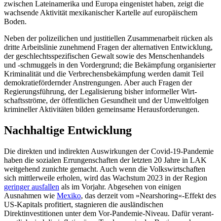
zwischen Latein­ame­rika und Europa eingenistet haben, zeigt die
wachsende Aktivität mexikanischer Kartelle auf europäischem
Boden.
Neben der polizeilichen und justitiellen Zusammenarbeit rücken als
dritte Arbeits­linie zunehmend Fragen der alternativen Entwicklung,
der geschlechtsspezifischen Gewalt sowie des Menschenhandels
und ‑schmuggels in den Vordergrund; die Bekämpfung organisierter
Kriminalität und die Verbrechensbekämpfung werden damit Teil
demokratiefördernder Anstrengungen. Aber auch Fragen der
Regierungsführung, der Legalisierung bisher informeller Wirt­
schaftsströme, der öffentlichen Gesundheit und der Umweltfolgen
krimineller Aktivitä­ten bilden gemeinsame Herausforderungen.
Nachhaltige Entwicklung
Die direkten und indirekten Auswirkungen der Covid-19-Pandemie
haben die sozialen Errungenschaften der letzten 20 Jahre in LAK
weitgehend zunichte gemacht. Auch wenn die Volkswirtschaften
sich mittler­weile erholen, wird das Wachstum 2023 in der Region
geringer ausfallen
als im Vor­jahr. Abgesehen von einigen
Ausnahmen wie
Mexiko
, das derzeit vom »Nearshoring«-Effekt des
US-Kapitals profitiert, stagnieren die ausländischen
Direktinvestitionen unter dem Vor-Pandemie-Niveau. Dafür verant­