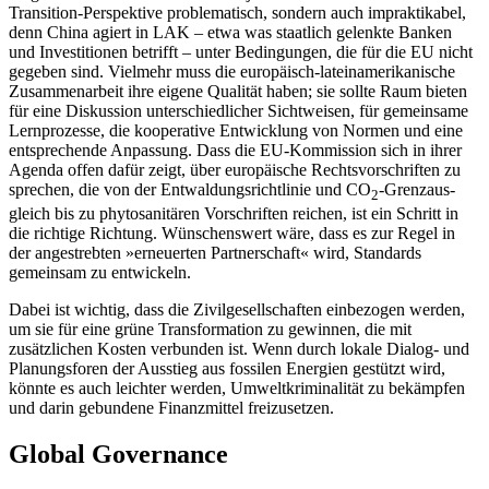
Transition-Perspektive problematisch, son­dern auch impraktikabel,
denn China agiert in LAK – etwa was staatlich gelenkte Ban­ken
und Investitionen betrifft – unter Be­dingungen, die für die EU nicht
gegeben sind. Vielmehr muss die europäisch-latein­amerikanische
Zusammenarbeit ihre eigene Qualität haben; sie sollte Raum bieten
für eine Diskussion unterschiedlicher Sicht­weisen, für gemeinsame
Lernprozesse, die kooperative Entwicklung von Normen und eine
entsprechende Anpassung. Dass die EU-Kommission sich in ihrer
Agenda offen dafür zeigt, über europäische Rechtsvor­schriften zu
sprechen, die von der Entwal­dungsrichtlinie und CO
-Grenzaus­
2
gleich bis zu phytosanitären Vorschriften reichen, ist ein Schritt in
die richtige Richtung. Wün­schenswert wäre, dass es zur Regel in
der angestrebten »erneuerten Partnerschaft« wird, Standards
gemeinsam zu entwickeln.
Dabei ist wichtig, dass die Zivilgesell­schaften einbezogen werden,
um sie für eine grüne Transformation zu gewinnen, die mit
zusätzlichen Kosten verbunden ist. Wenn durch lokale Dialog- und
Planungs­foren der Ausstieg aus fossilen Energien ge­stützt wird,
könnte es auch leichter wer­den, Umweltkriminalität zu bekämpfen
und darin gebundene Finanzmittel freizusetzen.
Global Governance