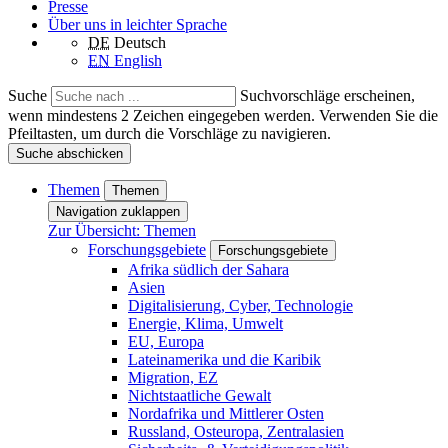
Presse
Über uns in leichter Sprache
DE
Deutsch
EN
English
Suche
Suchvorschläge erscheinen,
wenn mindestens 2 Zeichen eingegeben werden. Verwenden Sie die
Pfeiltasten, um durch die Vorschläge zu navigieren.
Suche abschicken
Themen
Themen
Navigation zuklappen
Zur Übersicht: Themen
Forschungsgebiete
Forschungsgebiete
Afrika südlich der Sahara
Asien
Digitalisierung, Cyber, Technologie
Energie, Klima, Umwelt
EU, Europa
Lateinamerika und die Karibik
Migration, EZ
Nichtstaatliche Gewalt
Nordafrika und Mittlerer Osten
Russland, Osteuropa, Zentralasien