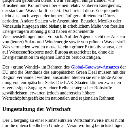
giequellen gebunden bleibt. Zwar verfügen einige Länder wie
Brasilien und Kolumbien über einen relativ sauberen Energiemix,
der stark auf Wasserkraft basiert. Doch reicht diese Energiequelle
nicht aus, auch wegen der immer häufiger auftretenden Dürre­
perioden. Andere Staaten wie Argentinien, Ecuador, Mexiko oder
Venezuela hingegen sind bislang in erheblichem Maße von fossi­len
Energieträgern abhängig und haben entscheidende
Weichenstellungen noch vor sich. Auf der Agenda steht der Ausbau
von (teurer) Solar- und Windenergie sowie von grünem Wasserstoff.
Was vermieden wer­den muss, ist ein »grüner Extraktivismus«, der
auf Wasserstoffexporte nach Europa ausgerichtet ist, ohne die
Energietransition im eigenen Land zu berücksichtigen.
Der »grüne Wandel« im Rahmen des
Global-Gateway-Ansatzes
der
EU und die Standards des europäischen Green Deal müssen mit der
Region verhandelt werden, ansonsten bleiben sie eine bloße Anord­
nung von europäischer Seite. Die LAK-Staaten können zwar den
zuverlässigen Zugang zu einer Reihe strategischer Roh­stoffe
gewährleisten, erwarten jedoch andererseits höhere
Wertschöpfungseffekte im nationalen und regionalen Rahmen.
Umgestaltung der Wirtschaft
Der Übergang zu einer klimaneutralen Wirtschaftsweise muss nicht
nur die unter­schiedlichen Grade an Verantwortung be­rücksichtigen,