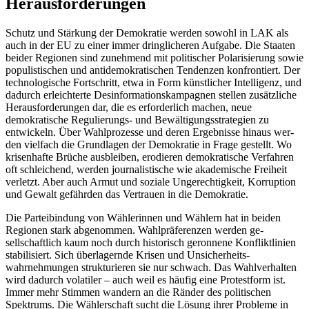
Herausforderungen
Schutz und Stärkung der Demokratie wer­den sowohl in LAK als
auch in der EU zu einer immer dringlicheren Aufgabe. Die Staaten
beider Regionen sind zunehmend mit politischer Polarisierung sowie
populis­tischen und antidemokratischen Tendenzen konfrontiert. Der
technologische Fort­schritt, etwa in Form künstlicher Intelli­genz, und
dadurch erleichterte Desinforma­tionskam­pagnen stellen zusätzliche
Her­ausforderun­gen dar, die es erforderlich machen, neue
demokratische Regulierungs- und Bewälti­gungsstrategien zu
entwickeln. Über Wahl­prozesse und deren Ergebnisse hinaus wer­
den vielfach die Grundlagen der Demokra­tie in Frage gestellt. Wo
krisenhafte Brüche ausbleiben, erodieren demokratische Ver­fahren
oft schleichend, werden journalis­tische wie akademische Freiheit
verletzt. Aber auch Armut und soziale Ungerechtig­keit, Korruption
und Gewalt gefährden das Vertrauen in die Demokratie.
Die Parteibindung von Wählerinnen und Wählern hat in beiden
Regionen stark ab­genommen. Wahlpräferenzen werden ge­
sellschaftlich kaum noch durch historisch geronnene Konfliktlinien
stabilisiert. Sich überlagernde Krisen und Unsicherheits­
wahrnehmungen strukturieren sie nur schwach. Das Wahlverhalten
wird dadurch volatiler – auch weil es häufig eine Protest­form ist.
Immer mehr Stimmen wandern an die Ränder des politischen
Spektrums. Die Wählerschaft sucht die Lösung ihrer Prob­leme in