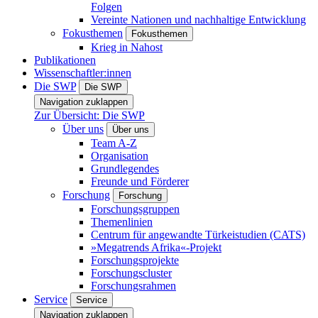
Folgen
Vereinte Nationen und nachhaltige Entwicklung
Fokusthemen
Fokusthemen
Krieg in Nahost
Publikationen
Wissenschaftler:innen
Die SWP
Die SWP
Navigation zuklappen
Zur Übersicht: Die SWP
Über uns
Über uns
Team A-Z
Organisation
Grundlegendes
Freunde und Förderer
Forschung
Forschung
Forschungsgruppen
Themenlinien
Centrum für angewandte Türkeistudien (CATS)
»Megatrends Afrika«-Projekt
Forschungsprojekte
Forschungscluster
Forschungsrahmen
Service
Service
Navigation zuklappen