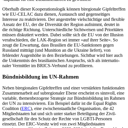
Oberhalb dieser Kooperationslogik kön­nen biregionale Gipfeltreffen
wie EU-CELAC dazu dienen, Austausch und gegenseitiges
Interesse zu reaktivieren. Der angestrebte vielschichtige und flexible
Ansatz der EU, der die Diversität der Region aufnimmt, deutet in
die richtige Richtung. Unter­schied­liche Sichtweisen und Prioritäten
müssen diskutiert werden. Dabei sollte sich die EU von der Illusion
verabschieden, die LAK-Region sei immer »auf ihrer Seite«. So
zeugt die Erwartung, dass Brasi­lien die EU-Sank­tionen gegen
Russland mit­trägt (und Muni­tion an die Ukraine liefert), von
fehlender Augenhöhe in den Bezie­hun­gen. Sicht­bar wird hier auch
die Unkennt­nis des bra­silia­nischen Anspruchs, sich als inter­natio­
naler Vermittler im BRICS-Verbund zu profilieren.
Bündnisbildung im UN-Rahmen
Neben biregionalen Gipfeltreffen und einer verstärkten funktionalen
Zusammenarbeit auf subregionaler Ebene erscheint es sinn­voll, eine
variable, themenbezogene Strate­gie zur Bündnisbildung im Rahmen
der UN zu intensivieren. Ein Bei­spiel dafür ist die Equal Rights
Coalition (
ERC
), eine zwischen­staatliche Organisation, die 42
Mitglied­staa­ten hat und sich unter starker Beteili­gung der Zivil­
gesellschaft für den Schutz der Rechte von LGBTI-Personen
einsetzt. Der ERC-Vorsitz wird von zwei Mitglied­staaten