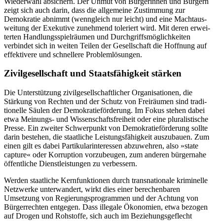
Wiederwahl ab­sichern. Der Unmut von Bürgerinnen und Bürgern
zeigt sich auch darin, dass die all­gemeine Zustimmung zur
Demokratie ab­nimmt (wenngleich nur leicht) und eine Machtaus­
weitung der Exekutive zu­nehmend toleriert wird. Mit deren erwei­
terten Handlungs­spielräumen und Durch­griffsmöglichkeiten
verbindet sich in wei­ten Teilen der Gesell­schaft die Hoffnung auf
effektivere und schnellere Problem­lösungen.
Zivilgesellschaft und Staats­fähigkeit stärken
Die Unterstützung zivilgesellschaftlicher Organisationen, die
Stärkung von Rechten und der Schutz von Freiräumen sind tradi­
tionelle Säulen der Demokratieförde­rung. Im Fokus stehen dabei
etwa Meinungs- und Wissenschaftsfreiheit oder eine pluralis­tische
Presse. Ein zweiter Schwerpunkt von Demokratieförderung sollte
darin bestehen, die staatliche Leistungsfähigkeit auszu­bauen. Zum
einen gilt es dabei Partikular­interessen abzuwehren, also »state
capture« oder Korruption vorzubeugen, zum ande­ren bürgernahe
öffentliche Dienstleistun­gen zu verbessern.
Werden staatliche Kernfunktionen durch transnationale kriminelle
Netzwerke unter­wandert, wirkt dies einer berechenbaren
Umsetzung von Regierungsprogrammen und der Achtung von
Bürgerrechten ent­gegen. Dass illegale Ökonomien, etwa bezo­gen
auf Drogen und Rohstoffe, sich auch im Beziehungsgeflecht