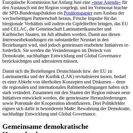
Europäische Kommission hat Anfang Juni eine
»neue Agenda«
für
den Austausch mit der Region vorgelegt, und im Vormonat brachte
die SPD-Bundestagsfraktion ein
Positionspapier
zum Ausbau der
wechselseitigen Partnerschaft heraus. Frische Im­pulse für das
biregionale Verhältnis soll zudem ein Gipfeltreffen bringen, das EU
und CELAC, die Gemeinschaft Lateinamerikanischer und
Karibischer Staaten, im Juli abhalten werden. Damit aus diesen
Interessenbekundungen ein substantieller Neu­start in den
Beziehungen wird, sind jedoch gemeinsam erarbeitete Initiativen er­
forderlich. Sie werden die Veränderungen im Dreieck von
Demokratie, nachhaltiger Entwicklung und Global Governance
berücksichtigen und adressieren müssen.
Damit sich die Beziehungen Deutschlands bzw. der EU zu
Lateinamerika und der Karibik (LAK) revitalisieren lassen, bedarf
es einer Abkehr von überholten Konzepten und Diskursen – denn
die regionalen und internationalen Rahmenbedingungen haben sich
stark verändert. Zusammen mit den Staaten der Region müssen neue
Initia­tiven entwickelt werden, die gemein­same Herausforderungen
sowie Potentiale der Kooperation identifizieren. Drei Politik­felder
eignen sich dafür in besonderem Maße: Bewahrung der Demokratie,
nachhaltige Entwicklung und Global Governance.
Gemeinsame demokratische