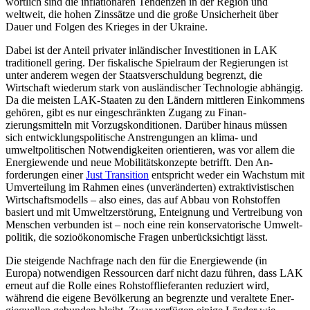
wortlich sind die inflationären Ten­denzen in der Region und
weltweit, die hohen Zins­sätze und die große Unsicher­heit über
Dauer und Folgen des Krieges in der Ukraine.
Dabei ist der Anteil privater inländischer Investitionen in LAK
traditionell gering. Der fiskalische Spielraum der Regierungen ist
unter anderem wegen der Staatsverschul­dung begrenzt, die
Wirtschaft wiederum stark von ausländischer Technologie abhän­gig.
Da die meisten LAK-Staaten zu den Län­dern mittleren Einkommens
gehören, gibt es nur eingeschränkten Zugang zu Finan­
zierungsmitteln mit Vorzugskonditionen. Darüber hinaus müssen
sich entwicklungs­politische Anstrengungen an klima- und
umweltpolitischen Notwendigkeiten orien­tieren, was vor allem die
Energiewende und neue Mobilitätskonzepte betrifft. Den An­
forderungen einer
Just Transition
ent­spricht weder ein Wachstum mit
Umverteilung im Rahmen eines (unveränderten) extraktivis­tischen
Wirtschaftsmodells – also eines, das auf Abbau von Rohstoffen
basiert und mit Umweltzerstörung, Enteignung und Vertreibung von
Menschen verbunden ist – noch eine rein konservatorische Umwelt­
politik, die sozioökonomische Fragen un­berücksichtigt lässt.
Die steigende Nachfrage nach den für die Energiewende (in
Europa) notwendigen Res­sourcen darf nicht dazu führen, dass LAK
erneut auf die Rolle eines Rohstoff­lieferan­ten reduziert wird,
während die eigene Be­völkerung an begrenzte und veraltete Ener­