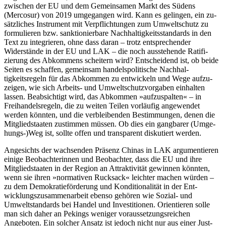
zwischen der EU und dem Gemeinsamen Markt des Südens
(Mercosur) von 2019 um­gegangen wird. Kann es gelingen, ein zu­
sätzliches Instrument mit Verpflichtungen zum Umweltschutz zu
formulieren bzw. sanktionierbare Nachhaltigkeitsstandards in den
Text zu integrieren, ohne dass daran – trotz entsprechender
Widerstände in der EU und LAK – die noch ausstehende Ratifi­
zierung des Abkommens scheitern wird? Entscheidend ist, ob beide
Seiten es schaf­fen, gemeinsam handelspoli­tische Nach­hal­
tigkeitsregeln für das Ab­kommen zu ent­wickeln und Wege aufzu­
zeigen, wie sich Arbeits- und Umwelt­schutzvorgaben ein­halten
lassen. Beabsich­tigt wird, das Ab­kom­men »aufzuspalten« – in
Freihandels­regeln, die zu weiten Teilen vorläufig ange­wendet
werden könnten, und die verblei­benden Bestimmungen, denen die
Mitglied­staaten zustimmen müssen. Ob dies ein gangbarer (Umge­
hungs-)Weg ist, sollte offen und transparent diskutiert werden.
Angesichts der wachsenden Präsenz Chinas in LAK argumentieren
einige Beob­achterinnen und Beobachter, dass die EU und ihre
Mitgliedstaaten in der Region an Attraktivität gewinnen könnten,
wenn sie ihren »normativen Rucksack« leichter machen würden –
zu dem Demokratie­förderung und Konditionalität in der Ent­
wicklungszusammenarbeit ebenso gehören wie Sozial- und
Umweltstandards bei Han­del und Investitionen. Orientieren solle
man sich daher an Pekings weniger voraus­setzungsreichen
Angeboten. Ein solcher Ansatz ist jedoch nicht nur aus einer Just-