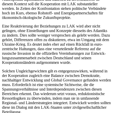
diesem Kontext soll die Kooperation mit LAK substantieller
werden. In Zeiten der Konfrontation stehen politische Verbündete
hoch im Kurs, eben­so Rohstoff- und Energiepartnerschaften für
ökonomisch-ökologische Zukunftsprojekte.
Eine Reaktivierung der Beziehungen zu LAK wird aber nicht
gelingen, ohne Ein­stel­lungen und Konzepte diesseits des Atlantiks
zu ändern. Dies sollte weniger versprochen als gelebt werden. Dazu
ge­hört, Differenzen offen zu diskutieren, etwa im Umgang mit dem
Ukraine-Krieg. Es deutet indes eher auf einen Rückfall in euro­
zentrische Haltun­gen, dass eine ver­urteilen­de Refe­renz auf die
russische Inva­sion in die offi­ziellen Ver­einbarungen zur Entwick­
lungs­zusammen­arbeit zwischen Deutsch­land und seinen
Kooperations­ländern auf­genom­men wurde.
Solchen Ungleichgewichten gilt es entge­genzuwirken, während in
der Koopera­tion zugleich eine Balance zwi­schen Demokra­tie,
nachhaltiger Entwick­lung und Global Governance gefunden werden
muss. Erfor­derlich ist eine systemi­sche Sichtweise, die die
Spannungsverhält­nisse und Interdepen­denzen zwischen diesen
Bereichen erkennt. Das wiederum setzt voraus, reduktionisti­sche
Ressort­logiken zu überwinden, indem man sie in umfassende
Regional- und Län­derstrategien integriert. Entwickelt werden sollten
diese im Dialog mit den LAK-Staaten unter zivil­gesellschaftlicher
Beteiligung.