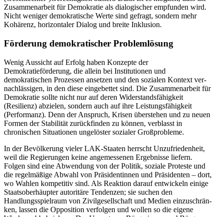
Zusammenarbeit für Demo­kratie als dialogischer empfunden wird.
Nicht weniger demokratische Werte sind gefragt, sondern mehr
Kohärenz, horizon­taler Dialog und breite Inklusion.
Förderung demokratischer Problemlösung
Wenig Aussicht auf Erfolg haben Konzepte der
Demokratieförderung, die allein bei Institutionen und
demokratischen Prozes­sen ansetzen und den sozialen Kontext ver­
nachlässigen, in den diese eingebettet sind. Die Zusammenarbeit für
Demokratie sollte nicht nur auf deren Widerstands­fähigkeit
(Resilienz) abzielen, sondern auch auf ihre Leistungsfähigkeit
(Performanz). Denn der Anspruch, Krisen überstehen und zu neuen
Formen der Stabilität zurückfin­den zu kön­nen, verblasst in
chronischen Situationen ungelöster sozialer Groß­probleme.
In der Bevölkerung vieler LAK-Staaten herrscht Unzufriedenheit,
weil die Regie­rungen keine angemessenen Ergebnisse lie­fern.
Folgen sind eine Abwendung von der Politik, soziale Proteste und
die regel­mäßi­ge Abwahl von Präsidentinnen und Präsi­denten – dort,
wo Wahlen kom­petitiv sind. Als Reaktion darauf entwickeln einige
Staatsoberhäupter autoritäre Tenden­zen; sie suchen den
Handlungsspielraum von Zivilgesellschaft und Medien einzu­schrän­
ken, lassen die Opposition verfolgen und wollen so die eigene