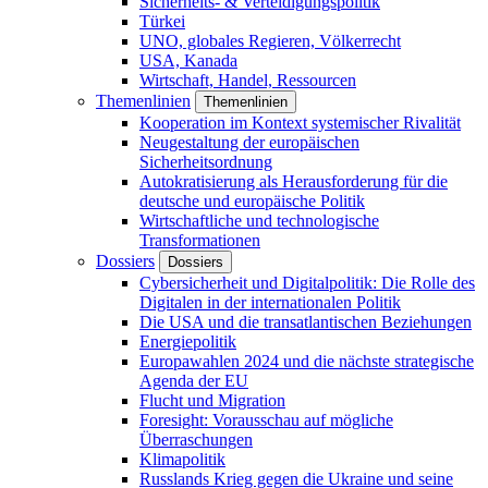
Sicherheits- & Verteidigungspolitik
Türkei
UNO, globales Regieren, Völkerrecht
USA, Kanada
Wirtschaft, Handel, Ressourcen
Themenlinien
Themenlinien
Kooperation im Kontext systemischer Rivalität
Neugestaltung der europäischen
Sicherheitsordnung
Autokratisierung als Herausforderung für die
deutsche und europäische Politik
Wirtschaftliche und technologische
Transformationen
Dossiers
Dossiers
Cybersicherheit und Digitalpolitik: Die Rolle des
Digitalen in der internationalen Politik
Die USA und die transatlantischen Beziehungen
Energiepolitik
Europawahlen 2024 und die nächste strategische
Agenda der EU
Flucht und Migration
Foresight: Vorausschau auf mögliche
Überraschungen
Klimapolitik
Russlands Krieg gegen die Ukraine und seine