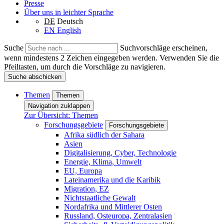
Presse
Über uns in leichter Sprache
DE
Deutsch
EN
English
Suche
Suchvorschläge erscheinen,
wenn mindestens 2 Zeichen eingegeben werden. Verwenden Sie die
Pfeiltasten, um durch die Vorschläge zu navigieren.
Suche abschicken
Themen
Themen
Navigation zuklappen
Zur Übersicht: Themen
Forschungsgebiete
Forschungsgebiete
Afrika südlich der Sahara
Asien
Digitalisierung, Cyber, Technologie
Energie, Klima, Umwelt
EU, Europa
Lateinamerika und die Karibik
Migration, EZ
Nichtstaatliche Gewalt
Nordafrika und Mittlerer Osten
Russland, Osteuropa, Zentralasien