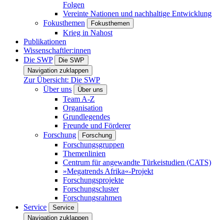
Folgen
Vereinte Nationen und nachhaltige Entwicklung
Fokusthemen
Fokusthemen
Krieg in Nahost
Publikationen
Wissenschaftler:innen
Die SWP
Die SWP
Navigation zuklappen
Zur Übersicht: Die SWP
Über uns
Über uns
Team A-Z
Organisation
Grundlegendes
Freunde und Förderer
Forschung
Forschung
Forschungsgruppen
Themenlinien
Centrum für angewandte Türkeistudien (CATS)
»Megatrends Afrika«-Projekt
Forschungsprojekte
Forschungscluster
Forschungsrahmen
Service
Service
Navigation zuklappen