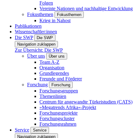
Folgen
Vereinte Nationen und nachhaltige Entwicklung
Fokusthemen
Fokusthemen
Krieg in Nahost
Publikationen
Wissenschaftler:innen
Die SWP
Die SWP
Navigation zuklappen
Zur Übersicht: Die SWP
Über uns
Über uns
Team A-Z
Organisation
Grundlegendes
Freunde und Förderer
Forschung
Forschung
Forschungsgruppen
Themenlinien
Centrum für angewandte Türkeistudien (CATS)
»Megatrends Afrika«-Projekt
Forschungsprojekte
Forschungscluster
Forschungsrahmen
Service
Service
Navigation zuklappen