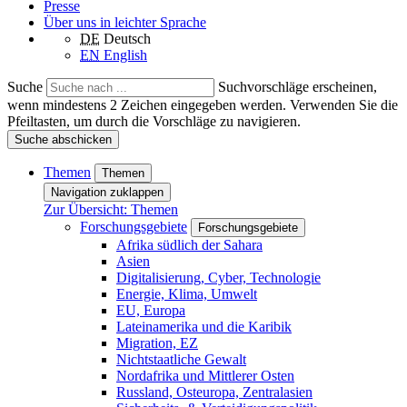
Presse
Über uns in leichter Sprache
DE
Deutsch
EN
English
Suche
Suchvorschläge erscheinen,
wenn mindestens 2 Zeichen eingegeben werden. Verwenden Sie die
Pfeiltasten, um durch die Vorschläge zu navigieren.
Suche abschicken
Themen
Themen
Navigation zuklappen
Zur Übersicht: Themen
Forschungsgebiete
Forschungsgebiete
Afrika südlich der Sahara
Asien
Digitalisierung, Cyber, Technologie
Energie, Klima, Umwelt
EU, Europa
Lateinamerika und die Karibik
Migration, EZ
Nichtstaatliche Gewalt
Nordafrika und Mittlerer Osten
Russland, Osteuropa, Zentralasien