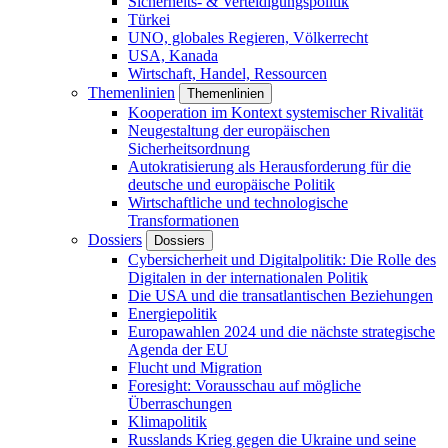
Sicherheits- & Verteidigungspolitik
Türkei
UNO, globales Regieren, Völkerrecht
USA, Kanada
Wirtschaft, Handel, Ressourcen
Themenlinien
Themenlinien
Kooperation im Kontext systemischer Rivalität
Neugestaltung der europäischen
Sicherheitsordnung
Autokratisierung als Herausforderung für die
deutsche und europäische Politik
Wirtschaftliche und technologische
Transformationen
Dossiers
Dossiers
Cybersicherheit und Digitalpolitik: Die Rolle des
Digitalen in der internationalen Politik
Die USA und die transatlantischen Beziehungen
Energiepolitik
Europawahlen 2024 und die nächste strategische
Agenda der EU
Flucht und Migration
Foresight: Vorausschau auf mögliche
Überraschungen
Klimapolitik
Russlands Krieg gegen die Ukraine und seine