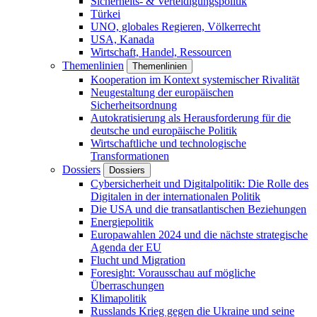
Sicherheits- & Verteidigungspolitik
Türkei
UNO, globales Regieren, Völkerrecht
USA, Kanada
Wirtschaft, Handel, Ressourcen
Themenlinien
Themenlinien
Kooperation im Kontext systemischer Rivalität
Neugestaltung der europäischen
Sicherheitsordnung
Autokratisierung als Herausforderung für die
deutsche und europäische Politik
Wirtschaftliche und technologische
Transformationen
Dossiers
Dossiers
Cybersicherheit und Digitalpolitik: Die Rolle des
Digitalen in der internationalen Politik
Die USA und die transatlantischen Beziehungen
Energiepolitik
Europawahlen 2024 und die nächste strategische
Agenda der EU
Flucht und Migration
Foresight: Vorausschau auf mögliche
Überraschungen
Klimapolitik
Russlands Krieg gegen die Ukraine und seine