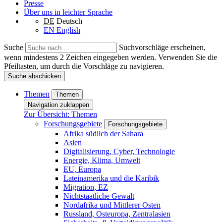
Presse
Über uns in leichter Sprache
DE
Deutsch
EN
English
Suche
Suchvorschläge erscheinen,
wenn mindestens 2 Zeichen eingegeben werden. Verwenden Sie die
Pfeiltasten, um durch die Vorschläge zu navigieren.
Suche abschicken
Themen
Themen
Navigation zuklappen
Zur Übersicht: Themen
Forschungsgebiete
Forschungsgebiete
Afrika südlich der Sahara
Asien
Digitalisierung, Cyber, Technologie
Energie, Klima, Umwelt
EU, Europa
Lateinamerika und die Karibik
Migration, EZ
Nichtstaatliche Gewalt
Nordafrika und Mittlerer Osten
Russland, Osteuropa, Zentralasien