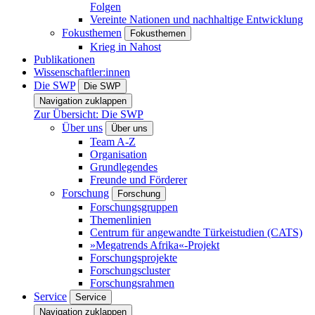
Folgen
Vereinte Nationen und nachhaltige Entwicklung
Fokusthemen
Fokusthemen
Krieg in Nahost
Publikationen
Wissenschaftler:innen
Die SWP
Die SWP
Navigation zuklappen
Zur Übersicht: Die SWP
Über uns
Über uns
Team A-Z
Organisation
Grundlegendes
Freunde und Förderer
Forschung
Forschung
Forschungsgruppen
Themenlinien
Centrum für angewandte Türkeistudien (CATS)
»Megatrends Afrika«-Projekt
Forschungsprojekte
Forschungscluster
Forschungsrahmen
Service
Service
Navigation zuklappen