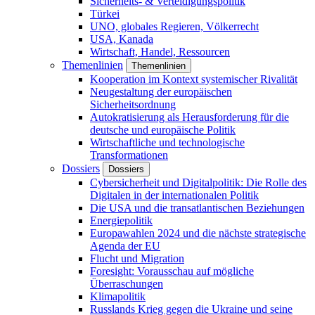
Sicherheits- & Verteidigungspolitik
Türkei
UNO, globales Regieren, Völkerrecht
USA, Kanada
Wirtschaft, Handel, Ressourcen
Themenlinien
Themenlinien
Kooperation im Kontext systemischer Rivalität
Neugestaltung der europäischen
Sicherheitsordnung
Autokratisierung als Herausforderung für die
deutsche und europäische Politik
Wirtschaftliche und technologische
Transformationen
Dossiers
Dossiers
Cybersicherheit und Digitalpolitik: Die Rolle des
Digitalen in der internationalen Politik
Die USA und die transatlantischen Beziehungen
Energiepolitik
Europawahlen 2024 und die nächste strategische
Agenda der EU
Flucht und Migration
Foresight: Vorausschau auf mögliche
Überraschungen
Klimapolitik
Russlands Krieg gegen die Ukraine und seine