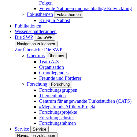
Folgen
Vereinte Nationen und nachhaltige Entwicklung
Fokusthemen
Fokusthemen
Krieg in Nahost
Publikationen
Wissenschaftler:innen
Die SWP
Die SWP
Navigation zuklappen
Zur Übersicht: Die SWP
Über uns
Über uns
Team A-Z
Organisation
Grundlegendes
Freunde und Förderer
Forschung
Forschung
Forschungsgruppen
Themenlinien
Centrum für angewandte Türkeistudien (CATS)
»Megatrends Afrika«-Projekt
Forschungsprojekte
Forschungscluster
Forschungsrahmen
Service
Service
Navigation zuklappen