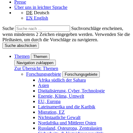
Presse
Über uns in leichter Sprache
DE
Deutsch
EN
English
Suche
Suchvorschläge erscheinen,
wenn mindestens 2 Zeichen eingegeben werden. Verwenden Sie die
Pfeiltasten, um durch die Vorschläge zu navigieren.
Suche abschicken
Themen
Themen
Navigation zuklappen
Zur Übersicht: Themen
Forschungsgebiete
Forschungsgebiete
Afrika südlich der Sahara
Asien
Digitalisierung, Cyber, Technologie
Energie, Klima, Umwelt
EU, Europa
Lateinamerika und die Karibik
Migration, EZ
Nichtstaatliche Gewalt
Nordafrika und Mittlerer Osten
Russland, Osteuropa, Zentralasien