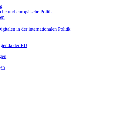
ng
sche und europäische Politik
nen
gitalen in der internationalen Politik
 Agenda der EU
ngen
gen