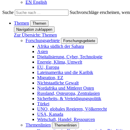
EN
English
Suche
Suchvorschläge erscheinen, wenn
Themen
Themen
Navigation zuklappen
Zur Übersicht: Themen
Forschungsgebiete
Forschungsgebiete
Afrika südlich der Sahara
Asien
Digitalisierung, Cyber, Technologie
Energie, Klima, Umwelt
EU, Europa
Lateinamerika und die Karibik
Migration, EZ
Nichtstaatliche Gewalt
Nordafrika und Mittlerer Osten
Russland, Osteuropa, Zentralasien
Sicherheits- & Verteidigungspolitik
Türkei
UNO, globales Regieren, Völkerrecht
USA, Kanada
Wirtschaft, Handel, Ressourcen
Themenlinien
Themenlinien