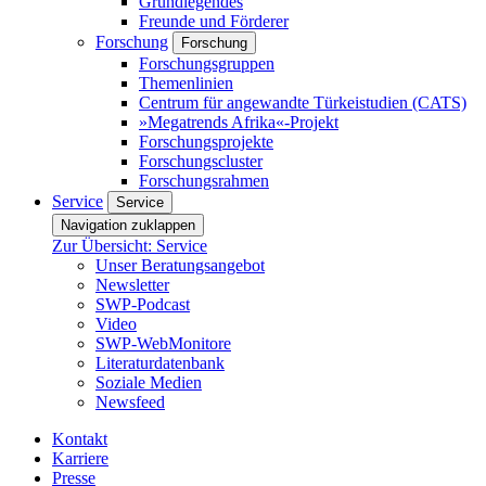
Grundlegendes
Freunde und Förderer
Forschung
Forschung
Forschungsgruppen
Themenlinien
Centrum für angewandte Türkeistudien (CATS)
»Megatrends Afrika«-Projekt
Forschungsprojekte
Forschungscluster
Forschungsrahmen
Service
Service
Navigation zuklappen
Zur Übersicht: Service
Unser Beratungsangebot
Newsletter
SWP-Podcast
Video
SWP-WebMonitore
Literaturdatenbank
Soziale Medien
Newsfeed
Kontakt
Karriere
Presse