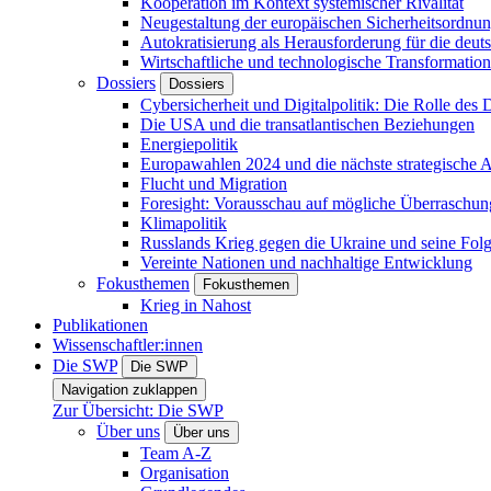
Kooperation im Kontext systemischer Rivalität
Neugestaltung der europäischen Sicherheitsordnu
Autokratisierung als Herausforderung für die deut
Wirtschaftliche und technologische Transformatio
Dossiers
Dossiers
Cybersicherheit und Digitalpolitik: Die Rolle des Di
Die USA und die transatlantischen Beziehungen
Energiepolitik
Europawahlen 2024 und die nächste strategische
Flucht und Migration
Foresight: Vorausschau auf mögliche Überraschu
Klimapolitik
Russlands Krieg gegen die Ukraine und seine Fol
Vereinte Nationen und nachhaltige Entwicklung
Fokusthemen
Fokusthemen
Krieg in Nahost
Publikationen
Wissenschaftler:innen
Die SWP
Die SWP
Navigation zuklappen
Zur Übersicht: Die SWP
Über uns
Über uns
Team A-Z
Organisation