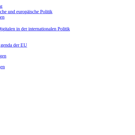
ng
sche und europäische Politik
nen
gitalen in der internationalen Politik
 Agenda der EU
ngen
gen