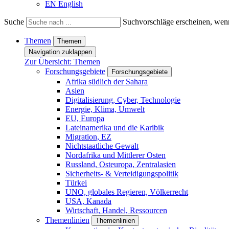
EN
English
Suche
Suchvorschläge erscheinen, wenn
Themen
Themen
Navigation zuklappen
Zur Übersicht: Themen
Forschungsgebiete
Forschungsgebiete
Afrika südlich der Sahara
Asien
Digitalisierung, Cyber, Technologie
Energie, Klima, Umwelt
EU, Europa
Lateinamerika und die Karibik
Migration, EZ
Nichtstaatliche Gewalt
Nordafrika und Mittlerer Osten
Russland, Osteuropa, Zentralasien
Sicherheits- & Verteidigungspolitik
Türkei
UNO, globales Regieren, Völkerrecht
USA, Kanada
Wirtschaft, Handel, Ressourcen
Themenlinien
Themenlinien