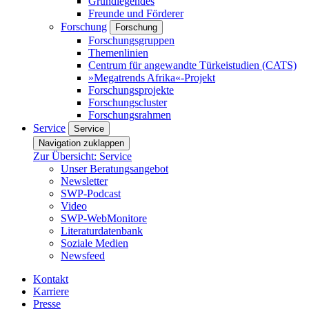
Grundlegendes
Freunde und Förderer
Forschung
Forschung
Forschungsgruppen
Themenlinien
Centrum für angewandte Türkeistudien (CATS)
»Megatrends Afrika«-Projekt
Forschungsprojekte
Forschungscluster
Forschungsrahmen
Service
Service
Navigation zuklappen
Zur Übersicht: Service
Unser Beratungsangebot
Newsletter
SWP-Podcast
Video
SWP-WebMonitore
Literaturdatenbank
Soziale Medien
Newsfeed
Kontakt
Karriere
Presse