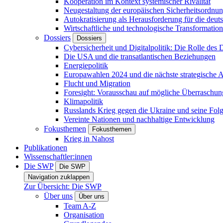
Kooperation im Kontext systemischer Rivalität
Neugestaltung der europäischen Sicherheitsordnu
Autokratisierung als Herausforderung für die deut
Wirtschaftliche und technologische Transformatio
Dossiers
Dossiers
Cybersicherheit und Digitalpolitik: Die Rolle des Di
Die USA und die transatlantischen Beziehungen
Energiepolitik
Europawahlen 2024 und die nächste strategische
Flucht und Migration
Foresight: Vorausschau auf mögliche Überraschu
Klimapolitik
Russlands Krieg gegen die Ukraine und seine Fol
Vereinte Nationen und nachhaltige Entwicklung
Fokusthemen
Fokusthemen
Krieg in Nahost
Publikationen
Wissenschaftler:innen
Die SWP
Die SWP
Navigation zuklappen
Zur Übersicht: Die SWP
Über uns
Über uns
Team A-Z
Organisation