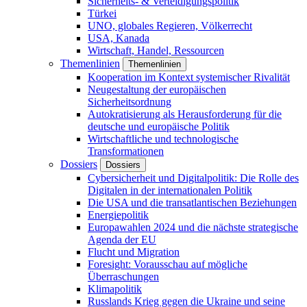
Sicherheits- & Verteidigungspolitik
Türkei
UNO, globales Regieren, Völkerrecht
USA, Kanada
Wirtschaft, Handel, Ressourcen
Themenlinien
Themenlinien
Kooperation im Kontext systemischer Rivalität
Neugestaltung der europäischen
Sicherheitsordnung
Autokratisierung als Herausforderung für die
deutsche und europäische Politik
Wirtschaftliche und technologische
Transformationen
Dossiers
Dossiers
Cybersicherheit und Digitalpolitik: Die Rolle des
Digitalen in der internationalen Politik
Die USA und die transatlantischen Beziehungen
Energiepolitik
Europawahlen 2024 und die nächste strategische
Agenda der EU
Flucht und Migration
Foresight: Vorausschau auf mögliche
Überraschungen
Klimapolitik
Russlands Krieg gegen die Ukraine und seine