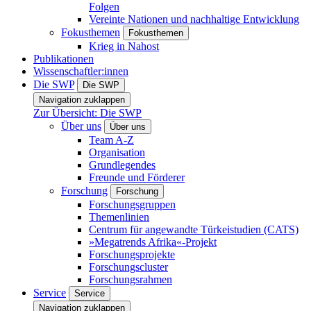
Folgen
Vereinte Nationen und nachhaltige Entwicklung
Fokusthemen
Fokusthemen
Krieg in Nahost
Publikationen
Wissenschaftler:innen
Die SWP
Die SWP
Navigation zuklappen
Zur Übersicht: Die SWP
Über uns
Über uns
Team A-Z
Organisation
Grundlegendes
Freunde und Förderer
Forschung
Forschung
Forschungsgruppen
Themenlinien
Centrum für angewandte Türkeistudien (CATS)
»Megatrends Afrika«-Projekt
Forschungsprojekte
Forschungscluster
Forschungsrahmen
Service
Service
Navigation zuklappen