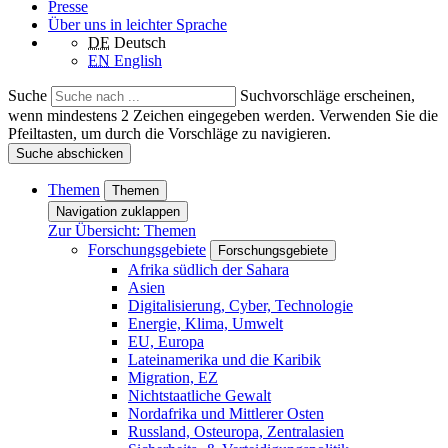
Presse
Über uns in leichter Sprache
DE
Deutsch
EN
English
Suche
Suchvorschläge erscheinen,
wenn mindestens 2 Zeichen eingegeben werden. Verwenden Sie die
Pfeiltasten, um durch die Vorschläge zu navigieren.
Suche abschicken
Themen
Themen
Navigation zuklappen
Zur Übersicht: Themen
Forschungsgebiete
Forschungsgebiete
Afrika südlich der Sahara
Asien
Digitalisierung, Cyber, Technologie
Energie, Klima, Umwelt
EU, Europa
Lateinamerika und die Karibik
Migration, EZ
Nichtstaatliche Gewalt
Nordafrika und Mittlerer Osten
Russland, Osteuropa, Zentralasien