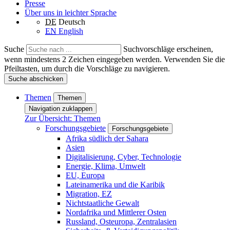
Presse
Über uns in leichter Sprache
DE
Deutsch
EN
English
Suche
Suchvorschläge erscheinen,
wenn mindestens 2 Zeichen eingegeben werden. Verwenden Sie die
Pfeiltasten, um durch die Vorschläge zu navigieren.
Suche abschicken
Themen
Themen
Navigation zuklappen
Zur Übersicht: Themen
Forschungsgebiete
Forschungsgebiete
Afrika südlich der Sahara
Asien
Digitalisierung, Cyber, Technologie
Energie, Klima, Umwelt
EU, Europa
Lateinamerika und die Karibik
Migration, EZ
Nichtstaatliche Gewalt
Nordafrika und Mittlerer Osten
Russland, Osteuropa, Zentralasien