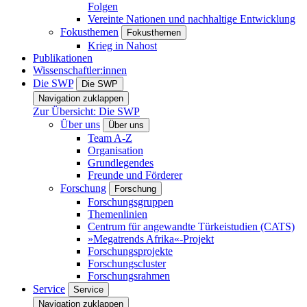
Folgen
Vereinte Nationen und nachhaltige Entwicklung
Fokusthemen
Fokusthemen
Krieg in Nahost
Publikationen
Wissenschaftler:innen
Die SWP
Die SWP
Navigation zuklappen
Zur Übersicht: Die SWP
Über uns
Über uns
Team A-Z
Organisation
Grundlegendes
Freunde und Förderer
Forschung
Forschung
Forschungsgruppen
Themenlinien
Centrum für angewandte Türkeistudien (CATS)
»Megatrends Afrika«-Projekt
Forschungsprojekte
Forschungscluster
Forschungsrahmen
Service
Service
Navigation zuklappen