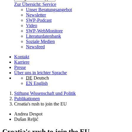
Zur Übersicht: Service
Unser Beratungsangebot
Newsletter
SWP-Podcast
Video
SWP-WebMonitore
Literaturdatenbank
Soziale Medien
Newsfeed
Kontakt
Karriere
Presse
Über uns in leichter Sprache
DE
Deutsch
EN
English
Stiftung Wissenschaft und Politik
Publikationen
Croatia's rush to join the EU
Andrea Despot
Dušan Reljić
Croatia's rush to join the EU