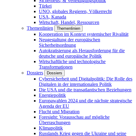
Sicherheits- & Verteidigungspolitik
Türkei
UNO, globales Regieren, Völkerrecht
USA, Kanada
Wirtschaft, Handel, Ressourcen
Themenlinien
Themenlinien
Kooperation im Kontext systemischer Rivalität
Neugestaltung der europäischen
Sicherheitsordnung
Autokratisierung als Herausforderung für die
deutsche und europäische Politik
Wirtschaftliche und technologische
Transformationen
Dossiers
Dossiers
Cybersicherheit und Digitalpolitik: Die Rolle des
Digitalen in der internationalen Politik
Die USA und die transatlantischen Beziehungen
Energiepolitik
Europawahlen 2024 und die nächste strategische
Agenda der EU
Flucht und Migration
Foresight: Vorausschau auf mögliche
Überraschungen
Klimapolitik
Russlands Krieg gegen die Ukraine und seine