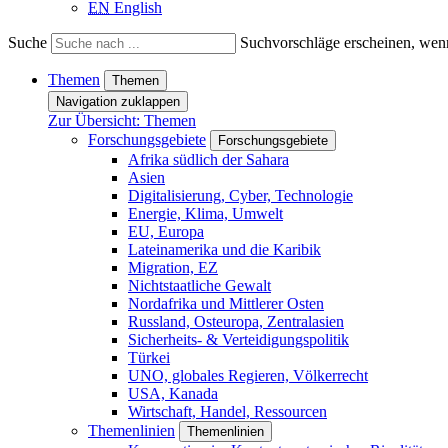
EN
English
Suche
Suchvorschläge erscheinen, wenn
Themen
Themen
Navigation zuklappen
Zur Übersicht: Themen
Forschungsgebiete
Forschungsgebiete
Afrika südlich der Sahara
Asien
Digitalisierung, Cyber, Technologie
Energie, Klima, Umwelt
EU, Europa
Lateinamerika und die Karibik
Migration, EZ
Nichtstaatliche Gewalt
Nordafrika und Mittlerer Osten
Russland, Osteuropa, Zentralasien
Sicherheits- & Verteidigungspolitik
Türkei
UNO, globales Regieren, Völkerrecht
USA, Kanada
Wirtschaft, Handel, Ressourcen
Themenlinien
Themenlinien