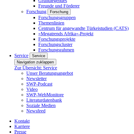
Grundlegendes
Freunde und Förderer
Forschung
Forschung
Forschungsgruppen
Themenlinien
Centrum für angewandte Türkeistudien (CATS)
»Megatrends Afrika«-Projekt
Forschungsprojekte
Forschungscluster
Forschungsrahmen
Service
Service
Navigation zuklappen
Zur Übersicht: Service
Unser Beratungsangebot
Newsletter
SWP-Podcast
Video
SWP-WebMonitore
Literaturdatenbank
Soziale Medien
Newsfeed
Kontakt
Karriere
Presse