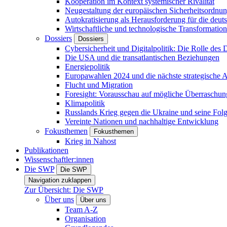
Kooperation im Kontext systemischer Rivalität
Neugestaltung der europäischen Sicherheitsordnu
Autokratisierung als Herausforderung für die deut
Wirtschaftliche und technologische Transformatio
Dossiers
Dossiers
Cybersicherheit und Digitalpolitik: Die Rolle des Di
Die USA und die transatlantischen Beziehungen
Energiepolitik
Europawahlen 2024 und die nächste strategische
Flucht und Migration
Foresight: Vorausschau auf mögliche Überraschu
Klimapolitik
Russlands Krieg gegen die Ukraine und seine Fol
Vereinte Nationen und nachhaltige Entwicklung
Fokusthemen
Fokusthemen
Krieg in Nahost
Publikationen
Wissenschaftler:innen
Die SWP
Die SWP
Navigation zuklappen
Zur Übersicht: Die SWP
Über uns
Über uns
Team A-Z
Organisation