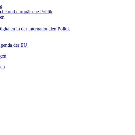
ng
sche und europäische Politik
nen
gitalen in der internationalen Politik
 Agenda der EU
ngen
gen