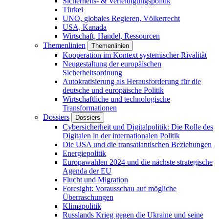
Sicherheits- & Verteidigungspolitik
Türkei
UNO, globales Regieren, Völkerrecht
USA, Kanada
Wirtschaft, Handel, Ressourcen
Themenlinien
Themenlinien
Kooperation im Kontext systemischer Rivalität
Neugestaltung der europäischen
Sicherheitsordnung
Autokratisierung als Herausforderung für die
deutsche und europäische Politik
Wirtschaftliche und technologische
Transformationen
Dossiers
Dossiers
Cybersicherheit und Digitalpolitik: Die Rolle des
Digitalen in der internationalen Politik
Die USA und die transatlantischen Beziehungen
Energiepolitik
Europawahlen 2024 und die nächste strategische
Agenda der EU
Flucht und Migration
Foresight: Vorausschau auf mögliche
Überraschungen
Klimapolitik
Russlands Krieg gegen die Ukraine und seine