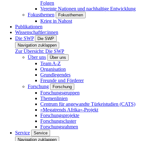
Folgen
Vereinte Nationen und nachhaltige Entwicklung
Fokusthemen
Fokusthemen
Krieg in Nahost
Publikationen
Wissenschaftler:innen
Die SWP
Die SWP
Navigation zuklappen
Zur Übersicht: Die SWP
Über uns
Über uns
Team A-Z
Organisation
Grundlegendes
Freunde und Förderer
Forschung
Forschung
Forschungsgruppen
Themenlinien
Centrum für angewandte Türkeistudien (CATS)
»Megatrends Afrika«-Projekt
Forschungsprojekte
Forschungscluster
Forschungsrahmen
Service
Service
Navigation zuklappen