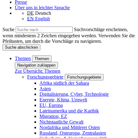
Presse
Über uns in leichter Sprache
DE
Deutsch
EN
English
Suche
Suchvorschläge erscheinen,
wenn mindestens 2 Zeichen eingegeben werden. Verwenden Sie die
Pfeiltasten, um durch die Vorschläge zu navigieren.
Suche abschicken
Themen
Themen
Navigation zuklappen
Zur Übersicht: Themen
Forschungsgebiete
Forschungsgebiete
Afrika südlich der Sahara
Asien
Digitalisierung, Cyber, Technologie
Energie, Klima, Umwelt
EU, Europa
Lateinamerika und die Karibik
Migration, EZ
Nichtstaatliche Gewalt
Nordafrika und Mittlerer Osten
Russland, Osteuropa, Zentralasien